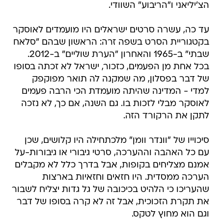
הצ'יליאני ו"הריבוע" השוודי.
עד כה, עשרה סרטים ישראלים היו מועמדים לאוסקר
בקטגוריית הסרט בשפה זרה: הראשון שבהם "סלאח
שבתי" ב-1965 והאחרון "הערת שוליים" ב-2012.
בכל אחת מן הפעמים, כזכור, ישראל לא זכתה בסופו
של דבר בפסלון, מה שמקנה לה תואר מפוקפק
למדי - המדינה שהיתה מועמדת הכי הרבה פעמים
לאוסקר מבלי לזכות בו. גם השנה, אם כך, לא נזכה
לתקן את הרקורד הזה.
סיכוייו של "וונדר וומן" מלכתחילה היו קלושים, שכן
עם כל האהבה וההערכה, סרטי גיבורי או גיבורות-על
אמנם מצליחים בקופות, אבל בדרך כלל לא מקבלים
הערכה ממסדית. היו חזאים וחזאיות בארצות
שהעריכו כי הלהיט בכיכובה של גל גדות יצליח לשבור
את תקרת הזכוכית, אבל זה לא קרה בסופו של דבר
וגם הוא מחוץ לטקס.