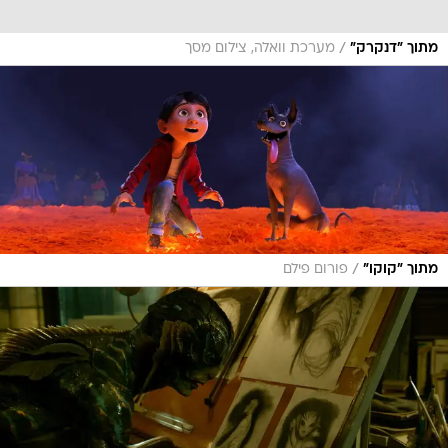
/
מתוך "דנקרק"
מערכת וואלה, צילום מסך
/
מתוך "קוקו"
פורום פילם