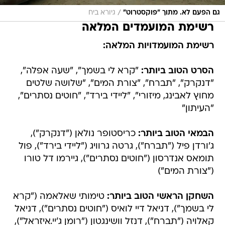
/
גם הפעם לא. מתוך "פוקסטרוט"
גיורא ביח
רשימת המועמדים המלאה
רשימת המועמדויות המלאה:
הסרט הטוב ביותר:
"קרא לי בשמך", "שעה אפלה",
"דנקרק", "תברח", "צורת המים", "שלושה שלטים
מחוץ לאבינג, מיזורי", "ליידי בירד", "חוטים נסתרים",
"העיתון"
הבמאי הטוב ביותר:
כריסטופר נולאן ("דנקרק"),
ג'ורדן פיל ("תברח"), גרטה גרוויג ("ליידי בירד"), פול
תומאס אנדרסון ("חוטים נסתרים"), גיירמו דל טורו
("צורת המים")
השחקן הראשי הטוב ביותר:
טימותי שאלאמה ("קרא
לי בשמך"), דניאל דיי לואיס ("חוטים נסתרים"), דניאל
קאלויה ("תברח"), דנזל וושינגטון ("רומן ג'יי.איזראל"),