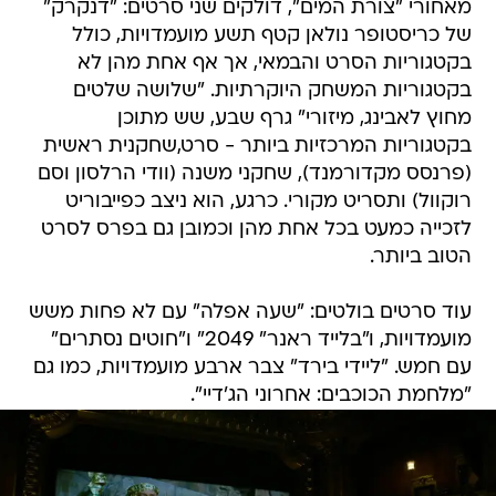
מאחורי "צורת המים", דולקים שני סרטים: "דנקרק"
של כריסטופר נולאן קטף תשע מועמדויות, כולל
בקטגוריות הסרט והבמאי, אך אף אחת מהן לא
בקטגוריות המשחק היוקרתיות. "שלושה שלטים
מחוץ לאבינג, מיזורי" גרף שבע, שש מתוכן
בקטגוריות המרכזיות ביותר - סרט,שחקנית ראשית
(פרנסס מקדורמנד), שחקני משנה (וודי הרלסון וסם
רוקוול) ותסריט מקורי. כרגע, הוא ניצב כפייבוריט
לזכייה כמעט בכל אחת מהן וכמובן גם בפרס לסרט
הטוב ביותר.
עוד סרטים בולטים: "שעה אפלה" עם לא פחות משש
מועמדויות, ו"בלייד ראנר" 2049" ו"חוטים נסתרים"
עם חמש. "ליידי בירד" צבר ארבע מועמדויות, כמו גם
"מלחמת הכוכבים: אחרוני הג'דיי".