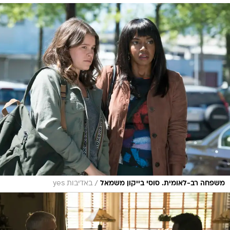
/
משפחה רב-לאומית. סוסי בייקון משמאל
באדיבות yes