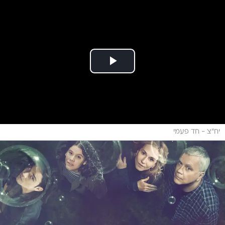
יח"צ - חד פעמי