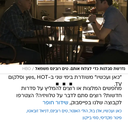
/
נדרשת סבלנות כדי לצלוח אותם. טים רובינס משמאל
HBO
"כאן ועכשיו" משודרת בימי שני ב-yes, HOT וסלקום
TV.
מחפשים המלצות או רוצים להמליץ על סדרות
חדשות? רוצים סתם לדבר על טלוויזיה? הצטרפו
לקבוצה שלנו בפייסבוק,
שידור חופר
כאן ועכשיו
אלן בול
הולי האנטר
טים רובינס
דניאל זובאטו
פיטר מקדיסי
סוזי בייקון