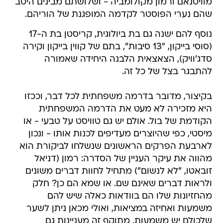
מוויטנאם ורמון מקולומביה - ושלושתם מבינים היטב
שהם נערי הפוסטר לקדמה המופגנת של הוריהם.
נוסף להם ישנה גם בת ביולוגית, קריסטן בת ה-17
(סוסי בייקון, "13 סיבות", בתם של קווין בייקון וקירה
סדג'וויק), הצאצאית הלבנה היחידה שאמורה
להתבגר בצל של כל זה.
בקיצור, מדובר בדרמה משפחתית לכל דבר, וככזו
היא מזכירה לא מעט את הדרמה המשפחתית
הקודמת של בול. אולם יש גם טוויסט על טבעי - או
מיסטי, כפי שהיוצרים מעדיפים לכנות אותו - ונכון
לארבעת הפרקים הראשונים שנשלחו לביקורת הוא
מהווה את עיקר העניין של הסדרה: רמון (דניאל
זובאטו, "לא לנשום") מתחיל לחוות דברים משונים
ולראות דברים שאינם שם. או שמא הם כן? חלק
מהחזיונות שלו הם בוודאות כאלה שיש להם
משמעות ואחיזה במציאות, ואולי מכאן ניתן לשער
שלכולם יש משמעות. מתוקף זה מעניינות גם