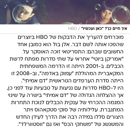
/
איך חיים כך? "כאן ועכשיו"
HBO
מוכרחים להעריך את הדבקות של HBO ביוצרים
שהפכו אותה לשם דבר. אלן בול הוא כמובן אחד
החשובים שבהם: התסריטאי זוכה האוסקר על
"אמריקן ביוטי" אחראי על שתי סדרות מפתח לרשת
הכבלים. ב-2001 הייתה זו הדרמה המשפחתית
המקאברית המהוללת "עמוק באדמה", וב-2008 זו
הייתה סדרת הערפדים הטראשית "דם אמיתי".
היו ל-HBO סדרות עם נגיעות על טבעיות עוד לפני כן,
אך ההצלחה הגדולה של "דם אמיתי" בישרה על שינוי
המגמה ההכרחי של ענקית הכבלים לנוכח התחרות
המתגברת. עלילותיה של סוקי סטקאהוס ויתר
היצורים סללו במידה רבה את הדרך לעידן החדש
והמשגשג של "משחקי הכס" ואז גם "ווסטוורלד".