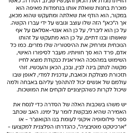
הווייתו נוגדת את הכאן והעכשיו שבלב הסדרה. כאשר
מוכרת בחנות שואלת אותו בנחמדות מאיפה הוא
במקור, הוא הודף את שאלתה ומתעקש שהוא מכאן,
אך ה"כאן" הזה שלו עוצב וגובש על ידי עברו הקשה.
על כן הוא ליברלי, על כן הוא אנטי-אסלאם על אף
שאשתו ובנו דתיים, על כן הוא מתעקש על זהותו
הנוכחית ומרחיק את ההיסטוריה שלו מזרים. כמו כל
אדם, פרד הוא סך חוויותיו. מעבר לסיפורו האישי,
השימוש במהפכה האיראנית כנקודת מוצא לחייו
מקשה לנתק בינה לבין, ובכן, הכאן והעכשיו. זוהי
תזכורת מצולקת וכואבת, עדכנית למדי, לאופן שבו
עולמם של אנשים יכול להתהפך עליהם באבחה ולמה
שיכול לקרות כשהקיצוניים לוקחים את המושכות.
יש משהו בשכבות האלה של הסדרה כדי לנסח את
האמירה שהיא מבקשת לומר על ימינו. האב שכתב
ספר פילוסופיה איקוני לעומת בנו הקואוצ'ר - או
"ארכיטקט מוטיבציה", כהגדרתו הפלצנית למקצועו -