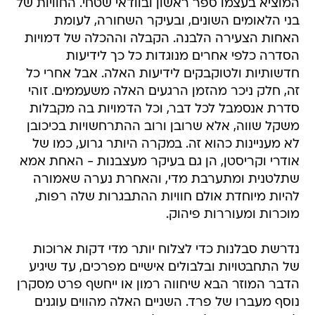
המוציא בעצמו ספר ראשון ובוודאי שטחי. החוויות של
בני הלאומים השונים, ובעיקר השחורה, לעומת
האחות הצעירה הלבנה. הקבלה וההכלה של דמויות
הסדרה כלפי אחרים מנוגדות כל כך לידיעות
חדשותיות ולטוקבקים לידיעות האלה. אבל אחרי כל
זה, חלק ניכר מהזמן הרגעים האלה משעממים. זוהי
סדרת אנסמבל לכל דבר, וכל הדמויות בה מקבלות
משקל שווה, אלא שרובן ורוב ההתרחשויות בכיכובן
לא מעניינות כהוא זה. במקרה היותר גרוע, כמו של
אודרי וקריסטן, הן גם בעיקר מעצבנות - האחת אמא
שתלטנית ומתערבת מדי, והאחרת נערה שאמורה
להיות מיוחדת אולם חוויות ההתבגרות שלה רפות,
מוכרות ומעוררות פיהוק.
נדרשת סבלנות כדי לצלוח יותר מדי דקות ארוכות
של התחבטויות ובלבולים אישיים מפרכים, עד שיגיע
הדבר המוזר הבא שיחווה רמון או ייחשף פרט מסקרן
נוסף מעברו של פרד. השניים האלה מהווים עוגנים