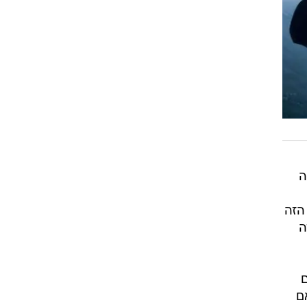
ה
 הזה
ה
ם
ם