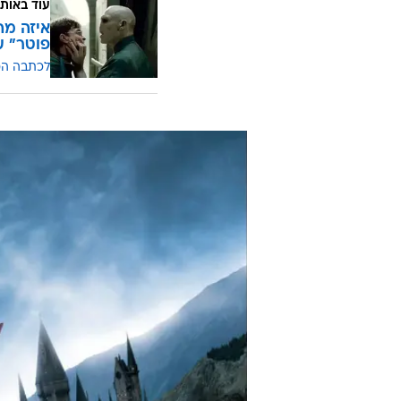
עוד באותו
איזה מה
פוטר" ע
לכתבה ה