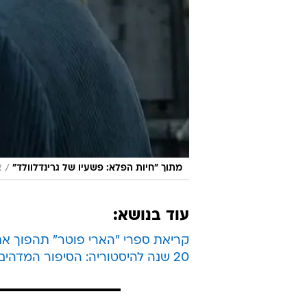
/
מתוך "חיות הפלא: פשעיו של גרינדלוולד"
צ
עוד בנושא:
קריאת ספרי "הארי פוטר" תהפוך את
20 שנה להיסטוריה: הסיפור המדהים של ג'יי קיי רולינג והארי פוטר