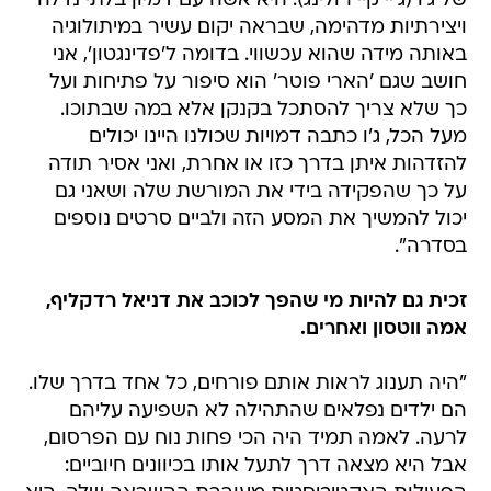
של ג'ו (ג'יי קיי רולינג). היא אשה עם דמיון בלתי נדלה
ויצירתיות מדהימה, שבראה יקום עשיר במיתולוגיה
באותה מידה שהוא עכשווי. בדומה ל'פדינגטון', אני
חושב שגם 'הארי פוטר' הוא סיפור על פתיחות ועל
כך שלא צריך להסתכל בקנקן אלא במה שבתוכו.
מעל הכל, ג'ו כתבה דמויות שכולנו היינו יכולים
להזדהות איתן בדרך כזו או אחרת, ואני אסיר תודה
על כך שהפקידה בידי את המורשת שלה ושאני גם
יכול להמשיך את המסע הזה ולביים סרטים נוספים
בסדרה".
זכית גם להיות מי שהפך לכוכב את דניאל רדקליף,
אמה ווטסון ואחרים.
"היה תענוג לראות אותם פורחים, כל אחד בדרך שלו.
הם ילדים נפלאים שהתהילה לא השפיעה עליהם
לרעה. לאמה תמיד היה הכי פחות נוח עם הפרסום,
אבל היא מצאה דרך לתעל אותו בכיוונים חיוביים: