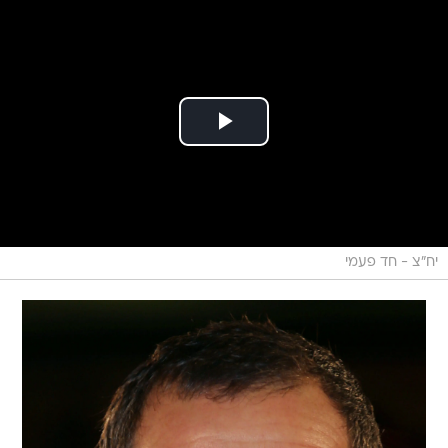
יח"צ - חד פעמי