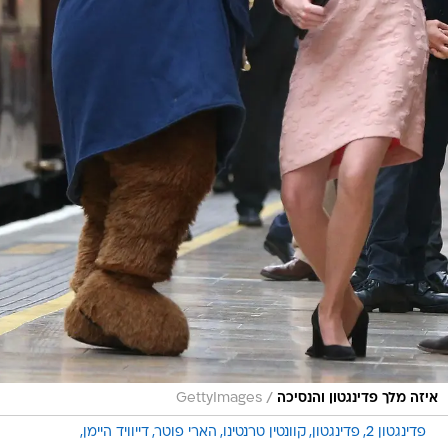
/
איזה מלך פדינגטון והנסיכה
GettyImages
פדינגטון 2
פדינגטון
קוונטין טרנטינו
הארי פוטר
דייוויד היימן