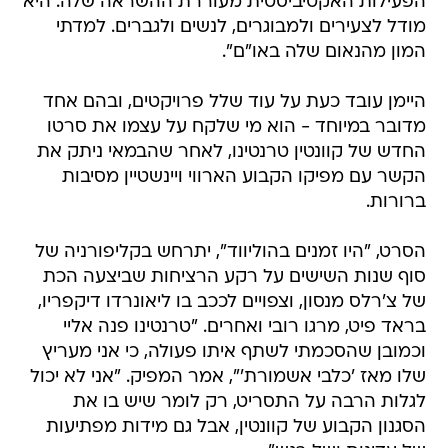
הפעילות האקטיביסטית מעוררת ההשראה שלה. היא
מודל לצעירים ולמבוגרים, לנשים ולגברים. למדתי
המון מהנאום שלה באו"ם".
היימן עובד כעת על עוד שלל פרויקטים, ובהם אחד
מדובר במיוחד - הוא מי שלקח על עצמו את סרטו
החדש של קוונטין טרנטינו, לאחר שהבמאי ניתק את
הקשר עם מפיקו הקבוע הארווי ויינשטיין מסיבות
ברורות.
הסרט, "היו זמנים בהוליווד", יתרחש בקליפורניה של
סוף שנות השישים על רקע הרציחות שביצעה הכת
של צ'רלס מנסון, וצפויים לככב בו ליאונרדו דיקפריו,
בראד פיט, מרגו רובי ואחרים. "טרנטינו פנה אליי
וכמובן שהסכמתי לשתף איתו פעולה, כי אני מעריץ
שלו מאז 'כלבי אשמורת'", אמר המפיק. "אני לא יכול
לגלות הרבה על התסריט, רק לומר שיש בו את
הסגנון הקבוע של קוונטין, אבל גם מידות מפתיעות