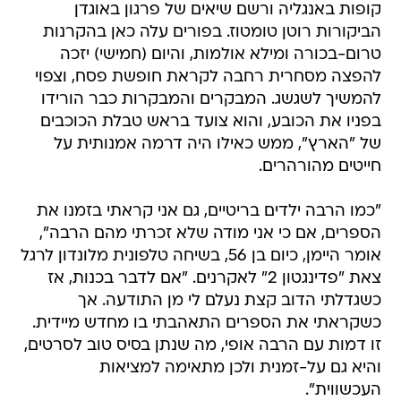
קופות באנגליה ורשם שיאים של פרגון באוגדן
הביקורות רוטן טומטוז. בפורים עלה כאן בהקרנות
טרום-בכורה ומילא אולמות, והיום (חמישי) יזכה
להפצה מסחרית רחבה לקראת חופשת פסח, וצפוי
להמשיך לשגשג. המבקרים והמבקרות כבר הורידו
בפניו את הכובע, והוא צועד בראש טבלת הכוכבים
של "הארץ", ממש כאילו היה דרמה אמנותית על
חייטים מהורהרים.
"כמו הרבה ילדים בריטיים, גם אני קראתי בזמנו את
הספרים, אם כי אני מודה שלא זכרתי מהם הרבה",
אומר היימן, כיום בן 56, בשיחה טלפונית מלונדון לרגל
צאת "פדינגטון 2" לאקרנים. "אם לדבר בכנות, אז
כשגדלתי הדוב קצת נעלם לי מן התודעה. אך
כשקראתי את הספרים התאהבתי בו מחדש מיידית.
זו דמות עם הרבה אופי, מה שנתן בסיס טוב לסרטים,
והיא גם על-זמנית ולכן מתאימה למציאות
העכשווית".