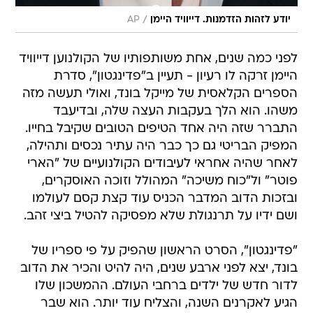
/
יודע לזהות הזדמנות. דייוויד היימן
AP
לפני כמה שנים, אחת משותפותיו של הקולנוען דייוויד
היימן זרקה לו רעיון - תעיין ב"פדינגטון", סדרת
הספרים הקלאסית של מייקל בונד, ואולי תעשה מזה
משהו. הוא הלך בעקבות העצה שלה, ובדיעבד
התברר שזה היה אחד הטיפים הטובים שקיבל בחייו.
המפיק הבריטי גם כך כבר היה עתיר נכסים ותהילה,
לאחר שהיה אחראי לעיבודים הקולנועיים של "הארי
פוטר" ול"כוח משיכה" המהולל וזוכה האוסקרים,
ובזכות הדוב המדבר הכניס עוד קצת קסם לעולמו
ושם ידיו על תרנגולת שלא מפסיקה להטיל ביצי זהב.
"פדינגטון", הסרט הראשון שהפיק על פי ספריו של
בונד, יצא לפני ארבע שנים, היה להיט והכיר את הדוב
לדור חדש של ילדים ברחבי העולם. ההמשכון שלו
הגיע לאקרנים השנה, והצליח עוד יותר. הוא שבר