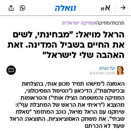
תרבות
/
מוזיקה
/
מוזיקה ישראלית
הראל מויאל: "מבחינתי, לשים
את החיים בשביל המדינה. זאת
האהבה שלי לישראל"
יעל געתון
8.4.2018 / 21:00
האמונה ("מישהו תמיד מכוון אותי, בהצלחות
ובכישלונות"), הדיכאון ("הטיפול הפסיכולוגי,
המוזיקה והמשפחה הצילו אותי") והטראומות
מהצבא ("ראיתי את הראש של המחבלת עף"):
שיחקנו עם הראל מויאל, כוכב המחזמר "סאלח
שבתי", את משחק האסוציאציות. התוצאה: הראל
שעוד לא הכרתם