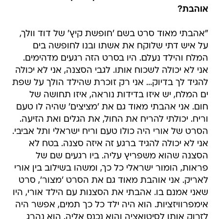
אוהבת?
"אהבתי מאוד סרט בשם 'חופשת קיץ' של דוד וולך,
על איש דתי שלוקח את אשתו ובנו לחופשה בים
המלח והילד נעלם. היו בסרט הזה רגעים מדהימים.
אני לא יכולה לשכוח אותו. לגבי הסצנה, אני לא יכולה
להגיד לך בדיוק... אני רק זוכרת שהילד הולך על שפת
ים המלח, יש איזו בדידות נוראה, איזו תחושה של
חום. אני אהבתי מאוד גם את 'מציצים' שהיה לו טעם
וריח. יכולתי להריח את החול, את הגלים ואת הזיעה.
הסרט של אורי היה כולו טעם וריח ישראלי ותל אביבי.
אני לא יכולה להגיד ברגע זה איזה סצנה. בטח לא
הסצנה שהוא משפריץ עליה. ביו רגעים שם של
פראות, הומור ישראלי כל כך, ומשהו בשילוב בין אורי
לאריק. אני אוהבת מאוד גם את הסרט 'מצור', סרט
שאני אמנם בו. אהבתי את הסצנות עם הילד אורי, היו
אימפרוויזציות. הוא היה ילד כל כך תמים, אפשר היה
לזרוק אותו לסיטואציה והוא נכנס אליה. הוא נהרג