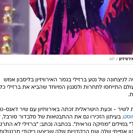
/
וויזיון
AP
ניצחונה של נטע ברזילי בגמר האירוויזיון בליסבון אמש
לם התייחסו לתחרות ולסגנון המיוחד שהביא את ברזילי כל
.
ת לשיר - וכעת הישראלית זכתה באירוויזיון עם שיר דאנס-טכ
וסט
. בעיתון הזכירו גם את ההתבטאות של סלבדור סורבל, ז
השנה שעברה, שכינה את השיר "Toy" במילים "מוזיקה נוראית". בכתבה נכתב: "ברזילי לא הת
אסייתי שלה ועם הרקדניות שלה שביצעו ריקודי תרנגולות