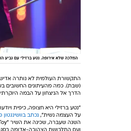
המלכה שלא אירופה. נטע ברזילי עם גביע האיר
התקשורת העולמית לא נותרה אדישה ל
(שבת). כמה מהעיתונים החשובים בעו
הדרך אל הניצחון על הבמה היוקרתית
"נטע ברזילי היא חצופה, כיפית ויודע
על העצמה נשית",
נכתב בוושינגטון פ
ועם התלבושת הצהובה-אדומה בסגנון 