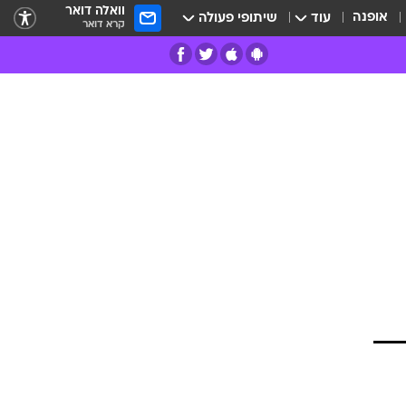
וואלה דואר
אופנה
עוד
שיתופי פעולה
קרא דואר
רים
פרות