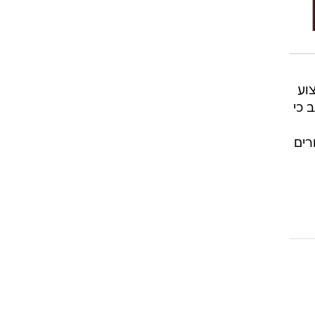
צוע
 כי
רים