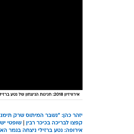
אירוויזיון 2018: חגיגות הניצחון של נטע ברזילי בגמר בכיכר רבין בתל אביב
יזהר כהן: "נשבר המיתוס שרק תימנים 
קפצו לבריכה בכיכר רבין
|
שופטי ישראל נתנו 0 נקודות לק
אירופה: נטע ברזילי ניצחה בגמר האירו