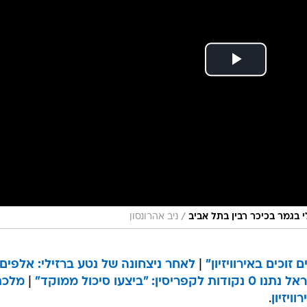
/
ניב אהרונסון
זוכים באירוויזיון"
|
לאחר ניצחונה של נטע ברזילי: אלפים
פריסין: "ביצעו סיכול ממוקד"
|
מלכת
ויזיון
.