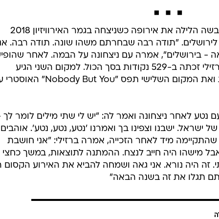
נציגת ישראל לאירוויזיון נטע ברזילי כבשה הלילה את אירופה כשניצחה בגמר האירוויזיון 2018
לירושלים. "תודה רבה שבחרתם משהו שונה. תודה רבה. אני
 - בירושלים", אמרה עם ניצחונה על הבמה. לאחר שהופי
בליסבון מול מעל 11 אלף איש, נטע ברזילי זכתה ב-529 נקודות בסך הכול. למקום השני הגיע
"Fuego" הקפריסאי עם 436 נקודות ואת המקום השלישי תפס "Nobody But You"
נטע לאחר ניצחונה ואמר לה: "יש לי שתי מילים לומר לך -
 ישראל. ישבנו וצפינו בך ואמרנו 'נטע, נטע, נטע'. אוהבים
התקיימה מיד לאחר הזכייה, אמרה ברזילי: "אני חושבת
בל מישהו היה חייב לנצח. ההמתנה לתוצאות, במשך כחצי
 זה היה נורא. אני גאה ושמחה להביא את האירוע הקסום ה
אתם תגלו את זה בשנה הבאה"
ה