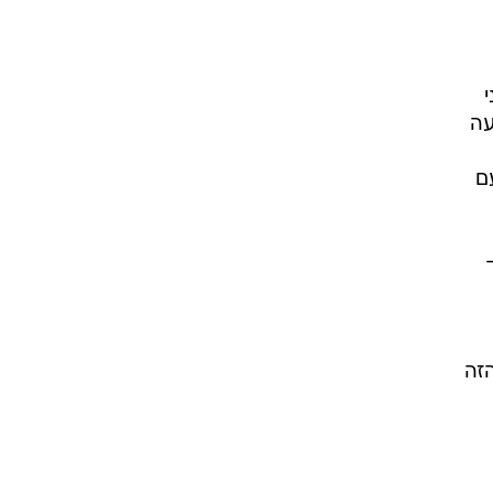
עה
 האוסטרי עם
זה