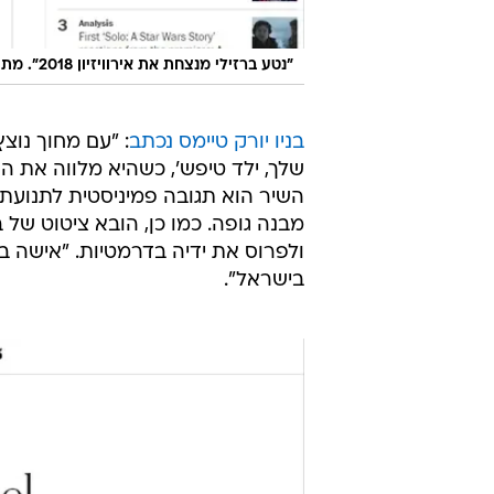
"נטע ברזילי מנצחת את אירוויזיון 2018". מתוך הוושינגטון פוסט
בניו יורק טיימס נכתב
: "עם מחוך נוצץ
שלך, ילד טיפש', כשהיא מלווה את השי
מבנה גופה. כמו כן, הובא ציטוט של ב
ולפרוס את ידיה בדרמטיות. "אישה בג
בישראל".