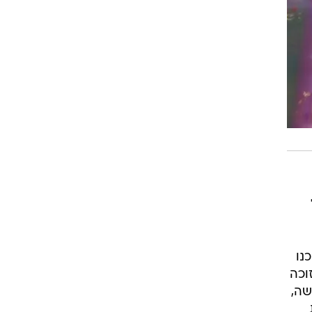
נו
וכה
רגשה,