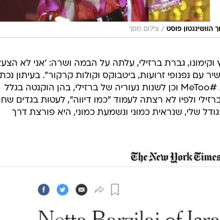
/
צילום מסך
 וקימונו, גברת ברזילי, עלתה על הבמה ושרה: 'אני לא הצע
ר עם נפנופי זרועות, ביטבוקס וקולות קרקור". בעיתון נכתב
השיר הוא תגובה פמיניסטית לתנועת #MeToo וכן לשנות נעוריה של ברזילי, בהן הוקנטה בגלל
רזילי ולפיו לא רצתה לעמוד "כמו דיווה", לעטות בגדים שחו
ודל שלי, שנראית כמוני ונשמעת כמוני, היא פורצת דרך