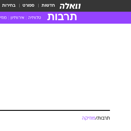
חדשות
ספורט
בחירות
תרבות
טלוויזיה
אירוויזיון
מוזי
חדשות הטלוויזיה
חדשו
ביקורת טלוויזיה
מוזי
צפייה ישירה
מוזי
טלוויזיה ישראלית
קשוב
טלוויזיה מחו"ל
קורד
סדרות מומלצות
קליפי
האח הגדול
הופע
תרבות
/
מוזיקה