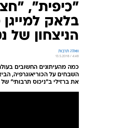
"כיפית", "חצו
בלאק למייגן ט
הניצחון של נ
וואלה תרבות
13.5.2018 / 4:48
כמה מהעיתונים החשובים בעולם ה
השבחים על הכוריאוגרפיה, הביצו
את ברזילי ב"ניכוס תרבותי" של