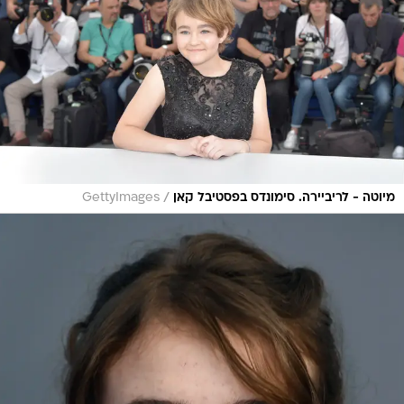
/
מיוטה - לריביירה. סימונדס בפסטיבל קאן
GettyImages