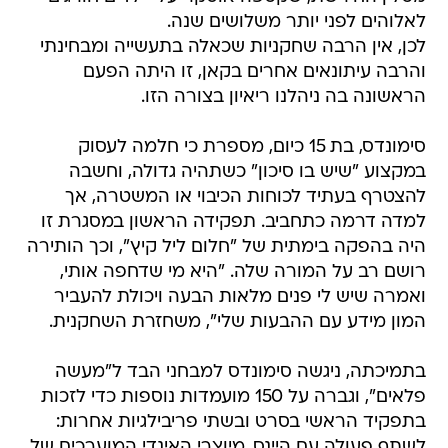
לאלוהים לפני יותר משלושים שנה.
לכן, אין הרבה שחקניות שכאלה בתעשייה ומבחינתי
והרבה עיתונאים אחרים בקאן, זו היתה הפעם
הראשונה בה ניהלנו ריאיון בצורה הזו.
סימונדס, בת 15 כיום, מספרת כי חלמה לעסוק
במקצוע "שיש בו סיכון" כשתהיה גדולה, וחשבה
להצטרף בעתיד לכוחות הכיבוי או המשטרה, אך
למדה דרמה כתחביב. תפקידה הראשון במסגרת זו
היה בהפקה בימתית של "חלום ליל קיץ", וכך הותירה
רושם רב על המורה שלה. "היא מי שדחפה אותי,
ואמרה שיש לי פנים מלאות הבעה ויכולת להעביר
המון מידע עם ההבעות שלי", משחזרת השחקנית.
בתמיכתה, ניגשה סימונדס למבחני הבד ל"מעשה
פלאים", וגברה על 150 מועמדות נוספות כדי לזכות
בתפקיד הראשי בסרט ובשתי פריבילגיות אחרות:
לשתף פעולה עם היינס, מיוצרי האינדי המוערכים של