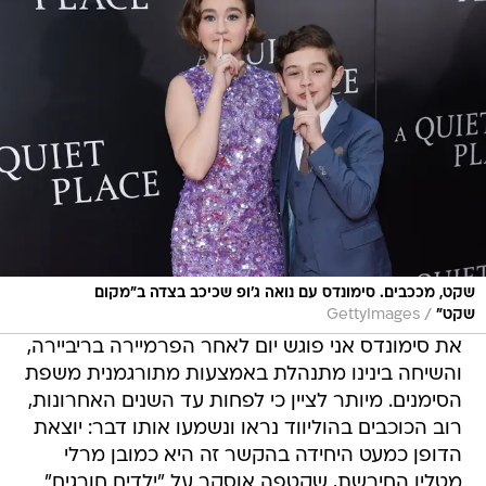
שקט, מככבים. סימונדס עם נואה ג'ופ שכיכב בצדה ב"מקום
/
שקט"
GettyImages
את סימונדס אני פוגש יום לאחר הפרמיירה בריביירה,
והשיחה בינינו מתנהלת באמצעות מתורגמנית משפת
הסימנים. מיותר לציין כי לפחות עד השנים האחרונות,
רוב הכוכבים בהוליווד נראו ונשמעו אותו דבר: יוצאת
הדופן כמעט היחידה בהקשר זה היא כמובן מרלי
מטלין החירשת, שקטפה אוסקר על "ילדים חורגים"