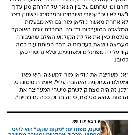
דורנו ומי שחתום על בין השאר על "הרחק מגן עדן"
ו"אני לא שם" עטורי השבחים והפרסים; ולשחק בצד
לא אחרת מאשר ג'וליאן מור, גם היא מבעלות
המלאכה המוערכות בדורה. הכוכבת זוכת האוסקר
מגלמת כאן את אלילת הקולנוע האילם שהגיבורה
מעריצה ויוצאת בעקבותיה, דבר הפותח עוד כמה
קווי עלילה מפותלים ומפתיעים, שלא נחשוף כאן
כמובן.
"אני מעריצה את ג'וליאן מור. למעשה, היא מאז
ומעולם השחקנית האהובה עליי", אומרת סימונדס.
"לכן, זה היה מצחיק לשחק מישהי המעריצה את
הדמות שהיא מגלמת, כי זה בדיוק ככה גם בחיים".
עוד באותו נושא
שקט, מפחדים: "מקום שקט" הוא להיט