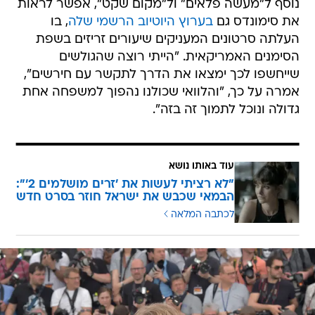
נוסף ל"מעשה פלאים" ול"מקום שקט", אפשר לראות
את סימונדס גם
בערוץ היוטיוב הרשמי שלה
, בו
העלתה סרטונים המעניקים שיעורים זריזים בשפת
הסימנים האמריקאית. "הייתי רוצה שהגולשים
שייחשפו לכך ימצאו את הדרך לתקשר עם חירשים",
אמרה על כך, "והלוואי שכולנו נהפוך למשפחה אחת
גדולה ונוכל לתמוך זה בזה".
עוד באותו נושא
"לא רציתי לעשות את 'זרים מושלמים 2'":
הבמאי שכבש את ישראל חוזר בסרט חדש
לכתבה המלאה