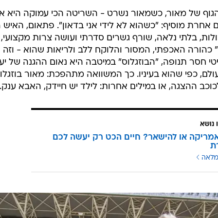
 הגוף של מאור, כשמאור נשרט - השריטה הכי עמוקה היא א
אחרת מוסיף: "כשהוא לא לידי אני בדאון". פתאום, האיש ה
ת, בלתי נלאה, שורף גשרים סדרתי ועושה צרות מקצועי,
 כהורה האכפתי, המסור והלוקח ללב ולריאות שהוא - וזה נ
טי חסר תנופה, "הבוזגלוס" במיטבה היא נאום ההגנה של יע
עולם, כפי שהוא בעיניו. כך המשוואה מתהפכת: מאור בוזגלו
כוכב ההצגה, או במילים אחרות: לילד יש חיידק, האבא ענק.
 נושא
מריקה או להישאר? חיים הכט רק יעשה לכם
ת
מלאה