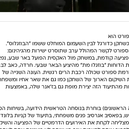
ורט הוא
כשחקן כדורגל לבין השעמום המוחלט ששמו "הבוזגלוס".
הספורט לקשר המהולל ערב שתוסרט ישירות מהגיהינום:
פציעה קודמת, במשחק מול האקסית הפועל באר שבע, נפ
הדוחות "בוזגלו מת" מהיציע הבאר שבעי. חרדה, כאב לב,
מת ספורט שכולה רכבת הרים רגשית. העונה השנייה של
ל yes - שמלווה את השיקום הארוך של השחקן כמו גם את שאר אחיו ומשפח
ות מהתיעוד הזה יצירת מופת גם בז'אנר שלה, באמצעות
הראשונים) בוחרת בנוסחה הטראשית הידועה, בשיחות הסל
יש, בפאסיב אגרסיב פנים משפחתי, בתיעוד של קניות בלונדון
מצליחה לקחת את האירועים הדרמטיים של הפציעה והשיקו