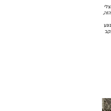
צלי
זה,
וגע
קב