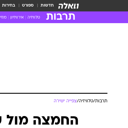
חדשות
ספורט
בחירות
תרבות
טלוויזיה
אירוויזיון
מוזי
חדשות הטלוויזיה
חדשו
ביקורת טלוויזיה
מוזי
צפייה ישירה
מוזי
טלוויזיה ישראלית
קשוב
טלוויזיה מחו"ל
קורד
סדרות מומלצות
קליפי
האח הגדול
הופע
תרבות
/
טלוויזיה
/
צפייה ישירה
החמצה מול שע