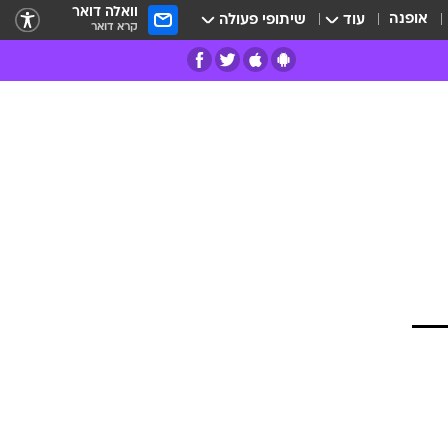
וואלה דואר
אופנה
עוד
שיתופי פעולה
קרא דואר
רים
פרות