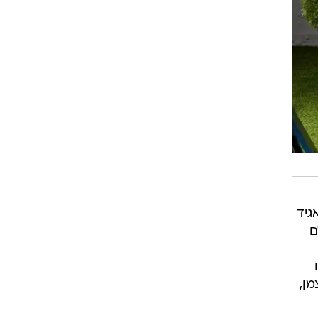
גיד
ם
ן,