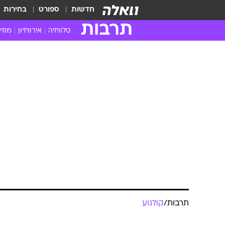
חדשות
ספורט
בחירות
תרבות
טלוויזיה
אירוויזיון
מוזי
חדשות הטלוויזיה
חדשו
ביקורת טלוויזיה
מוזי
צפייה ישירה
מוזי
טלוויזיה ישראלית
קשוב
טלוויזיה מחו"ל
קורד
סדרות מומלצות
קליפי
האח הגדול
הופע
תרבות
/
קולנוע