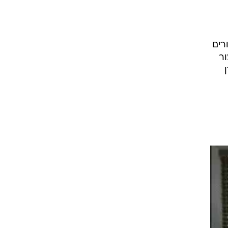
רים
ור