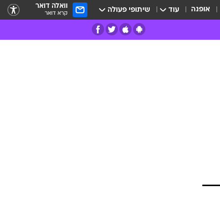
וואלה דואר
אופנה
עוד
שיתופי פעולה
קרא דואר
רים
פרות