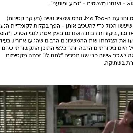
- ואנחנו מצטטים - "גרוע ופוגעני".
כן, בתקופה שלפני הפוליטיקלי קורקט ותנועת ה-Me Too, סרט שמציג נשים (בעיקר קטינות)
ן שיעשו הכול כדי להשכיב אותן - הפך בקלות לקומדיית הנעו
נכון, ביקורות רבות הופנו גם בזמן אמת לגבי הסרט ו"הומ
ו את הצלחתו ואת ההמשכונים הרבים שהגיעו אחריו. בעידן
ל היום ביקורתיים הרבה יותר כלפי התוכן התקשורתי שהם
ה לשכר אישה כדי שזו תסכים "לתת לו" זכתה מקסימום
ברת בשתיקה.