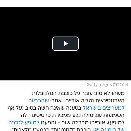
אימג'בנק GettyImages
משהו לא טוב עובר על כוכבת הטלנובלות
הארגנטינאית נטליה אוריירו. אחרי
שהבריזה
למעריצים בישראל
בטענה שאינה חשה בטוב (על אף
השמועות שביטולה נבע ממכירת כרטיסים דלה
למופע), אוריירו מבריזה שוב - והפעם
למופע לזכרה
של רומינה יאן,
כוכבת "קטנטנות" ו"כמעט מלאכים",