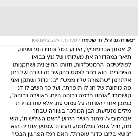
/
"באווירה גבוהה". דני קושמרו
מערכת וואלה, צילום מסך
2. אמנון אברמוביץ', הידוע במליצותיו הפרשניות,
תיאר במהדורה את מעלותיו של גנץ בבואו
לפוליטיקה: הרמטכ"לות, חזותו החיצונית ושתקנותו
הציבורית. הוא בחר לצטט בהקשר זה שורה של נתן
אלתרמן "שתפורה עליו ממש": "בני גדול ושתקן ואני
פה כותונת של חג לו תופרת", ועל כך השיב לו דני
קושמרו: "אנחנו ברמה גבוהה היום, באווירה גבוהה",
כמובן אחרי השיחה על עמוס עוז. אלא שזו בחירת
מילים מזעזעת: הבן המוזכר בשורה שבחר
אברמוביץ', מתוך השיר הידוע "האם השלישית", הוא
מת, חייל שנפל במלחמה, והחרוז שמגיע אחריה הוא
"נושא בליבו כדור עופרת". האם רמז הפרשן הבכיר