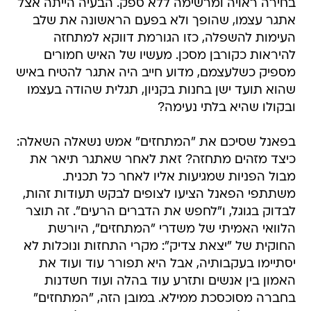
בחירה ראויה ומרשימה ללא ספק. הבעיה הייתה אצל
אתגר עצמו, שהופך ולא בפעם הראשונה את שלב
העימות להשפלה, כזו הגורמת דווקא למתחזה
להיראות כקורבן מסכן. מעשיו של האיש חמורים
מספיק כשלעצמם, מדוע חייב היה אתגר להטיח באיש
שהוא תועד ישן בחנות בקניון, תגלית שהודה בעצמו
ובקולו שהיא בלתי נעימה?
בפאנל שסיכם את "המתחזים" אמש נשאלה השאלה:
כיצד מזהים מתחזה? זאת לאחר שאתגר תיאר את
מבול הפניות שמגיעות אליו לאחר כל תכנית.
משתתפי הפאנל הציעו לצופים לבקש תעודות זהות,
לבדוק בגוגל, ו"לחפש את הדברים הרעים". זה תוצר
הלוואי האמיתי של משדרי "המתחזים", היורשת
החוקית של "יצאת צדיק": מקרי התחזות ונוכלות לא
יסתיימו בעקבותיה, אבל היא תפורר עוד ועוד את
האמון בין אנשים ותזרע עוד בהלה ועוד חשדנות
בחברה מסוכסכת ממילא. במובן הזה, "המתחזים"