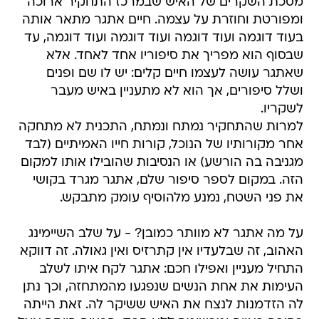
מסכת השקרים של האיש שבמרכז התחקיר ארוכה
ומפורטת וחוזרת על עצמה. חיים אתגר מתאר אותה
בעוד דוגמה ועוד דוגמה ועוד דוגמה ועוד דוגמה, עד
שבסוף הוא מפריך את סיפוריו אחד לאחד. אלא
שאתגר עושה לעצמו חיים קלים: יש לו שם ופנים
ושלל סיפורים, אך הוא לא מתעניין באיש מעבר
לשקריו.
למרות שהתחקיר נמתח ונמתח, התכנית לא מתחקה
אחר מקורותיו של הנוכל, קורות חייו האמיתיים (לבד
מגניבה בה הורשע) או הנסיבות שהובילו אותו למקום
הזה. במקום לספר סיפור שלם, אתגר מגרד בקושי
את פני השטח, נמנע מלהוסיף עומק מתבקש.
על מה אתגר לא מוותר כמובן? - על שלב השיימינג
האהוב, זה שבלעדיו אין קתרזיס ואין גאולה. זה דווקא
התחיל מעניין ואפילו חכם: אתגר לקח איתו לשלב
העימות את אחת הנשים שנפגעו מהמתחזה, וכך נתן
לה הזדמנות לנצח את האיש ששיקר לה. זאת הייתה