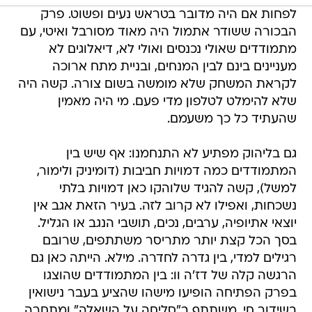
לפחות אם היה מדובר בטראש נעים ופשוט. פרק
הבכורה ששודר אתמול היה מאוד מסורבל ואיטי, עם
מתמודדים שאולי נכנסים ואולי לא, דיאלוגים לא
מעניינים בינם לבין המנחים, ובניית מתח ארוכה
לקראת המשחק שלא מומשה בשום צורה. קשה היה
שלא להימלט לטלפון מדי פעם. מי היה מאמין
שהעתיד כל כך משעמם.
גם בליהוק מפתיע לא התנחמנו: אף שיש בין
המתמודדים כמה דמויות חביבות (דומיניק ולימור,
למשל), קשה להגיד שלוהקו כאן דמויות בלתי
נשכחות, ואפילו לא קרוב לזה. בעיר הזאת אגב אין
יוצאי אתיופיה, ערבים, נכים, תושבי הנגב או הגליל.
בסך הכל קצת יותר מתריסר משתתפים, שרובם
רגילים למדי, בין גדרה לחדרה. מילא. הייתה כאן גם
הרגשה קלה של דז'ה וו: בין המתמודדים שהוצגו
בפרק הפתיחה הופיעו מישהו שהציע בעבר נישואין
בשידור חי, משתתף ב"סליחה על השאלה" ומתחרה