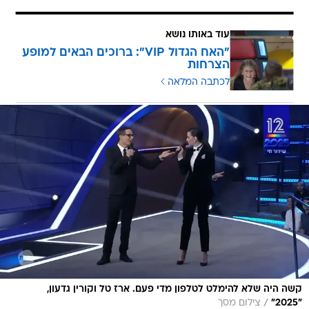
עוד באותו נושא
"האח הגדול VIP": ברוכים הבאים למופע
הצרחות
לכתבה המלאה
קשה היה שלא להימלט לטלפון מדי פעם. ארז טל וקורין גדעון,
/
"2025"
צילום מסך