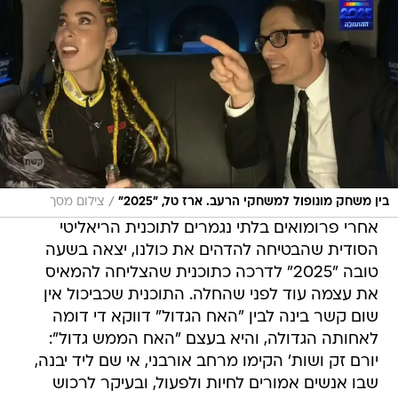
/
בין משחק מונופול למשחקי הרעב. ארז טל, "2025"
צילום מסך
אחרי פרומואים בלתי נגמרים לתוכנית הריאליטי
הסודית שהבטיחה להדהים את כולנו, יצאה בשעה
טובה "2025" לדרכה כתוכנית שהצליחה להמאיס
את עצמה עוד לפני שהחלה. התוכנית שכביכול אין
שום קשר בינה לבין "האח הגדול" דווקא די דומה
לאחותה הגדולה, והיא בעצם "האח הממש גדול":
יורם זק ושות' הקימו מרחב אורבני, אי שם ליד יבנה,
שבו אנשים אמורים לחיות ולפעול, ובעיקר לרכוש