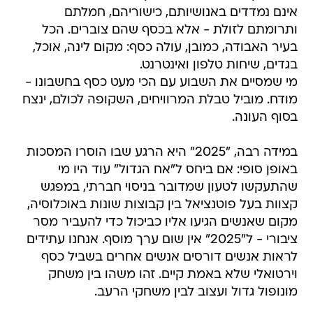
אינם נמדדים באנושיותם, כישוריהם, חמלתם
ותרומתם לזולת - אלא בכסף שהם צוברים. הכל
בעיר האבודה, כמובן, עולה כסף: מקום לינה, אוכל,
בגדים, שיחות טלפון ואינטרנט.
מי שמסיים את השבוע עם הכי מעט כסף בחשבונו -
מודח. מוביל טבלת המרוויחים, השקופה לכולם, ינצח
בסוף העונה.
במידה רבה, "2025" היא הרגע שבו הוסרו המסכות
באופן סופי: אם ביחס ל"אח הגדול" עוד היו מי
שהתעקשו לטעון שמדובר בניסוי חברתי, במפגש
קצוות בעל פוטנציאל בין קבוצות שונות באוכלוסיה,
מקום שאנשים הגיעו אליו כביכול כדי להעביר מסר
ציבורי - ל"2025" אין שום ערך מוסף. אנחנו עתידים
לראות אנשים דורסים אנשים אחרים בשביל כסף
וירטואלי שלא באמת קיים. זהו משהו בין משחק
מונופול גדול ועצוב לבין משחקי הרעב.