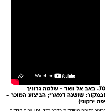
70. באב אל וואד - שלמה גרוניך
(במקור: שושנה דמארי; הביצוע המוכר -
יפה ירקוני)
גרוניך מזוהה מוזיקלית בדרך כלל עם שירים קלילים