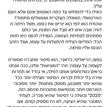
שהרווחת, במענקים שהוענקו לך, במיסים שהוטלו
עליך.
כאילו כדי להמחיש עד כמה האנשים אינם אלא הונם
הווירטואלי, השאלה העיקרית ששואלים מתמודד
שהודח הוא למי הוא יוריש את כספו, משל הייתה זו
לוויה שבה איש לא סבל את המנוח, אך כולם
ממתינים לפתיחת הצוואה. הסגידה לכסף היא חזות
הכל: המדיום הצליח להתעלות על עצמו, ועגל הזהב
הוכנס אליו פנימה.
בסוף, הריאליטי, כז'אנר, הוא סיפור שחברה מספרת
לעצמה על עצמה: זוהי "המציאות" שלנו, ככה אנחנו
נראים כשדוחסים אותנו לווילה, אי בודד או תחרות
שירה בלי יכולת לברוח. הסיפור מצליח יותר ככל
שהוא יותר משכנע, מספק ומתגמל. יותר מסיבוכי
הפורמט ויותר מהמיאוס מתוכניות מהסוג הזה,
"2025" נכשלה כי לסיפור שהיא מכרה, לעתיד
המנוכר שהיא הציעה, לא היו מספיק קונים. אם