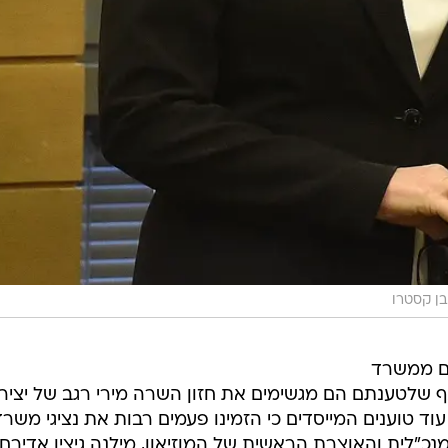
בן קסטרו
בים ממשרד
 שלטענתם הם מגשימים את חזון השרה מירי רגב של יציר
עוד טוענים המייסדים כי הזמינו פעמים רבות את נציגי משרד
מנכ"לית והאוצרת הראשית של המוזיאון, מילנה גיצין אדירם,