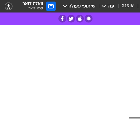
וואלה דואר
אופנה
עוד
שיתופי פעולה
קרא דואר
רים
פרות