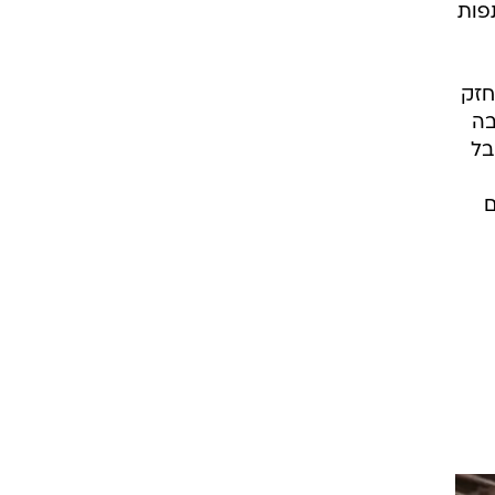
פות
חזק
בה
בל
ם