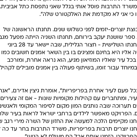
משרד התרבות פוסל אותי בגלל שאני נתפסת כתל אביבית. י
ו כי אני לא מקדמת את האלקטורט שלה".
קבוצת יוצרים-יזמים לפני כשלוש שנים. תחנתו הראשונה של
 הייתה בדצמבר 2017, בבית ספר שושנת יעקב בירוחם, תחנתו השניה הייתה מפעל מג
בערד, ובחודש שעבר הגיע "זומו" לתחנתו השלישית - חצור הגלילית, שבה יישאר עד 28 ביוני
 אליו היא בחינם ומציגים בו בין השאר אמנים חשובים כמו י
בכל עיר שאליו המוזיאון מגיע, הוא נראה אחרת, ומורכב
מיוחד עבור זומו, בשיתוף פעולה בין אמנים מובילים לקהיל
בכל פעם לעיר אחרת בפריפריות", אומרת גיצין אדירם, "אנח
יר, ומתחברים עם קהילות מקומיות שונות - אם זה צעירים 
ים תערוכה שבה נותנים המון מקום לסיפור המקומי ולאנשים
ם. הפרויקט מאפשר לילדים ברחבי ישראל לראות בעיר של
נחנו מקיימים הלכה למעשה את החזון של השרה מירי רגב ש
חנו יוצרים תרבות בפריפריות, משרד התרבות בחר עד כה 
ת הפרויקט. הזמנו אותם אבל הם מעולם לא הגיעו".