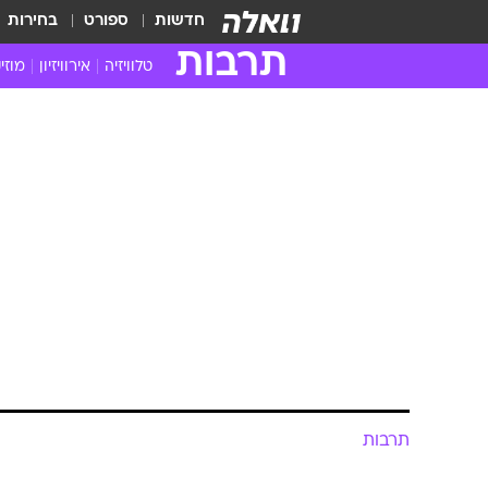
חדשות
ספורט
בחירות
תרבות
טלוויזיה
אירוויזיון
מוזי
חדשות הטלוויזיה
חדשו
ביקורת טלוויזיה
מוזי
צפייה ישירה
מוזי
טלוויזיה ישראלית
קשוב
טלוויזיה מחו"ל
קורד
סדרות מומלצות
קליפי
האח הגדול
הופע
תרבות