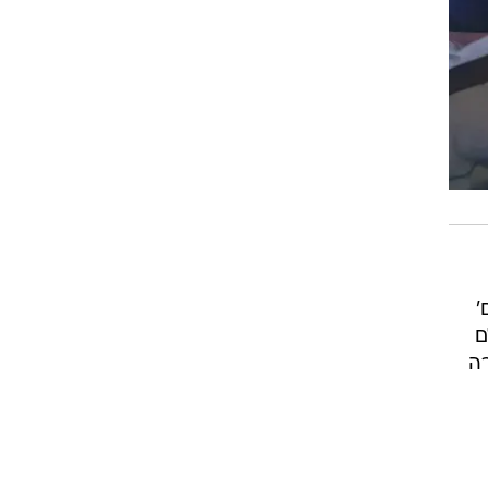
'
ם
רה