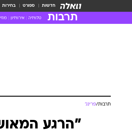
חדשות
ספורט
בחירות
תרבות
טלוויזיה
אירוויזיון
מוזי
חדשות הטלוויזיה
חדשו
ביקורת טלוויזיה
מוזי
צפייה ישירה
מוזי
טלוויזיה ישראלית
קשוב
טלוויזיה מחו"ל
קורד
סדרות מומלצות
קליפי
האח הגדול
הופע
תרבות
/
פרינג'
"הרגע המאושר