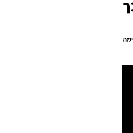
ך
ימה