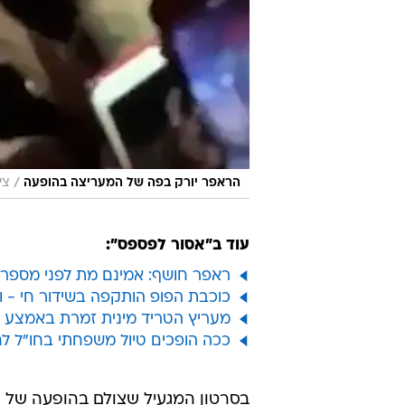
/
הראפר יורק בפה של המעריצה בהופעה
צי
עוד ב"אסור לפספס":
ראפר חושף: אמינם מת לפני מספר ש
כוכבת הפופ הותקפה בשידור חי - ו
מעריץ הטריד מינית זמרת באמצע 
ככה הופכים טיול משפחתי בחו"ל ל