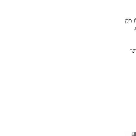
ו רק
תר