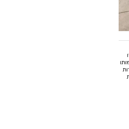
ותו
ות