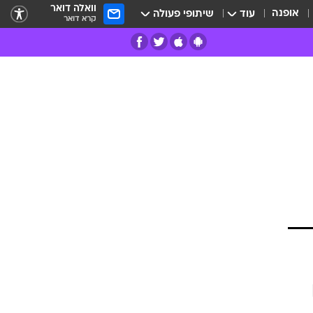
וואלה דואר
אופנה
עוד
שיתופי פעולה
קרא דואר
רים
פרות