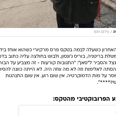
/
ה
צילום מסך
אחרון כשעלה לבמה בטקס פרס מרקיורי כשהוא אוחז בידו
 בריטניה, בוריס ג'ונסון, ולבוש בחולצה עליה כתוב בדמ
תנצל והסביר ל"סאן": "התגובות קורעות - זה מצביע על הבור
הסתה לאלימות וזה לא מה שזה היה. לא הייתה כוונה להסית
סר על מות הדמוקרטיה. אין שום רוע. אין שום התנהגות
יז****".
ע הפרובוקטיבי מהטקס: