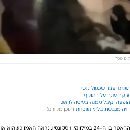
לום מסך
נים ועבר שכפול גנטי
זרקה עוגה על התוקף
הופעה וקיבל ממנה בעיטה לראש
חויה מגבשת בלתי נשכחת
בסרטון המגעיל שצולם בהופעה של הראפר בן ה-24 במילווקי, ויסקונסין, נראה האמן כשהוא 