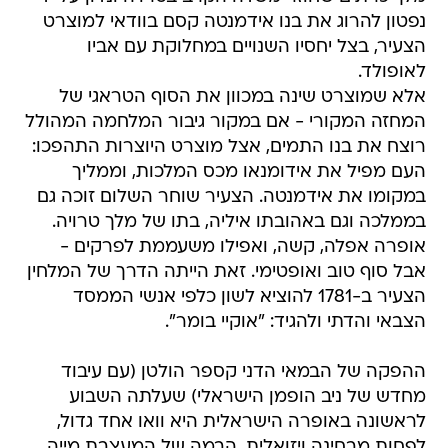
נפטון להרוג את בנו אידמנטה קסם בוודאי למוצרט
הצעיר, בצל יחסיו השנויים במחלוקת עם אביו
לאופולד.
אלא שמוצרט שינה במכוון את הסוף הטראגי של
המחזה המקורי - אם במקור גיבור המלחמה המהולל
רוצח את בנו התמים, אצל מוצרט היוצרות התהפכו:
העם מפיל את אידומנאו מכס המלכות, וממליך
במקומו את אידמנטה. הצעיר שוחר השלום זוכה גם
בממלכה וגם באהובתו איליה, בתו של מלך טרויה.
אופרה אפלה, קשה, ואפילו משעממת לפרקים -
אבל סוף טוב ואופטימי. זאת הייתה הדרך של המלחין
הצעיר ב-1781 להוציא לשון כלפי אנשי הממסד
הצבאי והדתי ולהגיד: "אוקיי בומר".
ההפקה של הבמאי הדני קספר הולטן (עם עיבוד
מחדש של ניב הופמן הישראלי) שעלתה השבוע
לראשונה באופרה הישראלית היא וואו אחד גדול,
לפחות מבחינה ויזואלית. הבמה של המעצבת מייה