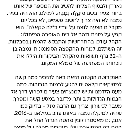
גארדן ולבסוף הצליחו להשיג את המספר של אותו
בחור צעיר בשם מיקֶלֶה גַּמְבָּה. למזלם, הוא היה בעיר.
גמבה לא היה צריך לחשוב פעמיים, לא בכל יום
מקבלים הצעה לנצח על ורדי ב"לה סקאלה". הוא
קפץ על מונית ודהר אל בית האופרה המיתולוגי.
הקהל עודכן בהתרחשות והתבקש להמתין בסבלנות.
זה השתלם. למרות ההקפצה הספונטנית, גמבה בן
ה-32 גרף תשואות מהקהל והביקורות היללו את
נוכחותו המפתיעה של ממלא המקום.
האנקדוטה הקטנה הזאת באה להזכיר כמה קשה
למוזיקאים קלאסיים להגיע לרמות הגבוהות. כמה
מעט הזדמנויות יש למנצחים צעירים לפרוץ דרך אל
הבמות הגדולות ביותר. מדובר במסע קשה ומפרך.
מעבר לכישרון, צריך גם הרבה מזל - בדיוק כמו
שהיה למיקלה גמבה באותו ערב במילאנו ב-2016.
אגב, גם מאסטרו זובין מהטה הגדול החל את
הקריירה המפוארת שלו בעקבות מחלה של מנצח