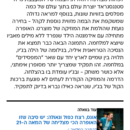
סטנגסגראד יוצרת עולם בתוך עולם של כמה
מפלסים בזוויות שונות, בנוסף למראה גדולה
שמשקפת את הבמה מזווית נוספת לקהל - בחירה
נועזת שהולמת את המוזיקה של מוצרט. האופרה
מתחילה עם אידמנטה הילד שנפרד ללא מילים מאביו
שיוצא למלחמה. התמונה הבאה כבר תמצא את
הנסיכה הטרויאנית איליה, בגילומה של הילה בג'יו,
תלויה בין שמיים לארץ יחד עם שאר "המפסידים"
במלחמה. זהו תפקיד שמצריך יותר מסופרן אימתני,
אלא כושר משחק - ובג'יו עומדת בו בהצלחה.
הדרמה והמוזיקה הקודרת לעתים לא פוגעת ברכות
הקול של בג'יו, שנראה כאילו נברא בדיוק לתפקיד.
עוד בוואלה
אונס, רצח כפול וגאולה: יש סיבה שזו
האופרה הכי מצליחה של המאה ה-21