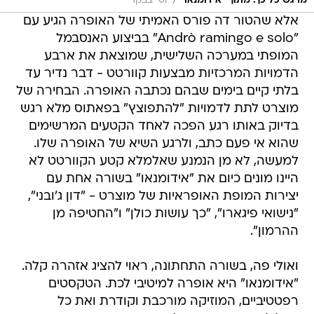
/
מרגש כל כך. מתוך "אידומנאו"
יוסי צבקר
אלא שהטור דה פורס האמיתי של האופרה הגיע עם
"Andrò ramingo e solo" בביצוע האנסבמל
המופתי במערכה השלישית, שמוצאת את ארבע
הדמויות המרכזיות מבצעות קוורטט - דבר נדיר עד
בלתי קיים בימים שבהם נכתבה האופרה. הבחירה של
מוצרט לתת לדמויות "להתפוצץ" בפאתוס מלא רגש
בדיוק באותו רגע הפכה לאחד הקטעים המרשימים
שהוא אי פעם כתב, ולרגע השיא של האופרה שלו.
למעשה, לא מן הנמנע שאלמלא קטע הקוורטט לא
היינו מונים כיום את "אידומנאו" בשורה אחת עם
יצירות המופת האופראיות של מוצרט - "דון ג'ובני",
"נישואי פיגארו", "כך עושות כולן" ו"החטיפה מן
ההרמון".
ואולי פה, בשורה התחתונה, ראוי להציג אזהרה קלה.
"אידומנאו" היא אופרה למיטיבי לכת. הטקסטים
רפטטיביים, המוזיקה מורכבת וקודרת ואת כל