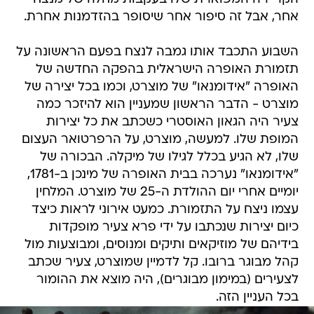
אחר, אבל זה סיפור אחר שיסופר בהזדמנות אחרת.
השבוע התכבד אותו גמבה לנצח בפעם הראשונה על
תזמורת האופרה הישראלית בהפקה החדשה של
האופרה "אידומנאו" של מוצרט, וכמו בכל יצירה של
מוצרט - הדבר הראשון שמעניין הוא להיזכר כמה
צעיר היה הגאון האוסטרי כשכתב את כל יצירות
המופת שלו. למעשה, מוצרט, על הרפרטואר העצום
שלו, לא הגיע בכלל לגילו של מיקלה. הבכורה של
"אידומנאו" נערכה בבית האופרה של מינכן ב-1781,
יומיים אחרי יום ההולדת ה-25 של מוצרט. המלחין
עצמו ניצח על התזמורת. כמעט אירוני לראות כיצד
כיום יצירות שנכתבו על ידי פרא צעיר מופקדות
בידיהם של מוזיקאים ותיקים ומנוסים, ומבוצעות מול
קהל מבוגר ברובו. קל לדמיין שמוצרט, צעיר שכתב
לצעירים (במימון מבוגרים), היה מוצא את ההומור
בכל העניין הזה.