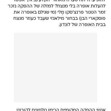
להופיע. הייתה סערה מאחורי הקלעים, איך אפשר
להעלות אופרה בלי מנצח? למזלה של ההפקה נזכר
זמר הטנור פרנצ'סקו מֶלי (מי שגילם באופרה את
פוסקארי הבן) בבחור מילאנזי שעבד כעוזר מנצח
בבית האופרה של לונדון.
אנשי ההפקה המקומיים הרימו טלפונים לקובנט