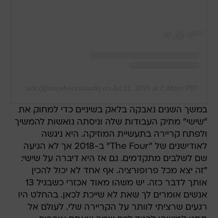
A post shared by Rebecca Black (@msrebeccablack)
on
Jul 21, 2019 at 2:48pm PDT
במשך השנים נאבקה בלאק בשיניים כדי למחוק את
"שישי" מתיק העבודות שלה וניסתה נואשות להמשיך
ולפתח קריירה בתעשיית המוזיקה. היא ניגשה
לאודישנים של "The Four" ב-2018 אך לא הגיעה
שם לשלבים מתקדמים. גם אז היא דיברה על שישי:
"זה יצא מכל פרופורציה. אף אחד לא יכול להכין
אותך לדבר כזה. יש משהו מאוד אכזרי כשבגיל 13
אנשים אומרים לך שאת לא שייכת לכאן. בהחלט היו
רגעים שרציתי לוותר על הקריירה שלי. לעולם אל