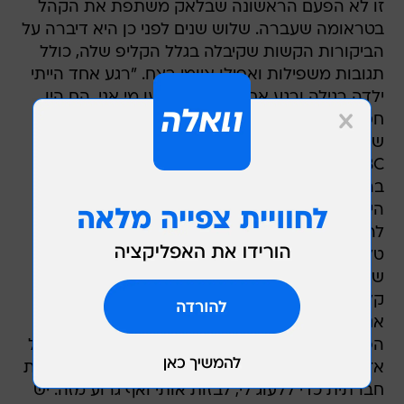
זו לא הפעם הראשונה שבלאק משתפת את הקהל
בטראומה שעברה. שלוש שנים לפני כן היא דיברה על
הביקורות הקשות שקיבלה בגלל הקליפ שלה, כולל
תגובות משפילות ואפילו איומי רצח. "רגע אחד הייתי
ילדה רגילה ורגע אחרי מיליונים ידעו מי אני. הם היו
חסרי רחמים כשמיהרו להוציא את המילים הכי
שפלות עליי", היא כתבה למדור Think של חדשות
NBC באוקטובר 2017. "אנשים כתבו דברים עליי
ברשת וצחקו עליי בתכניות טלוויזיה וסרטוני יוטיוב",
היא הסבירה והוסיפה כי בעוד שהסרטון סייע לה
להגיע לכמה אירועי שטיח אדום ולהופעות אורח
טלוויזיוניות, הבריונות שחוותה הייתה כה אינטנסיבית
שהיא נאלצה לעזוב את בית הספר באנהיים הילס,
קליפורניה ולעבור לקבל חינוך ביתי מאמה. "היו
אנשים שהכרתי באופן אישי בבית הספר ובמעגל
הפנימי שלי שתקפו אותי מילולית", היא אמרה, "אבל
אז היו גם זרים גמורים מכל העולם שהשתמשו ברשת
חברתית כדי ללעוג לי, לבזות אותי ואף גרוע מזה. יש