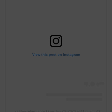
View this post on Instagram
A post shared by Rebecca Black (@msrebeccablack)
on
Jan 20, 2020 at 11:03am PST