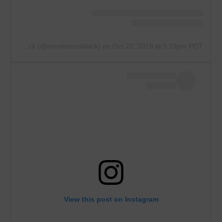
A post shared by Rebecca Black (@msrebeccablack)
on
Oct 22, 2019 at 5:15pm PDT
View this post on Instagram