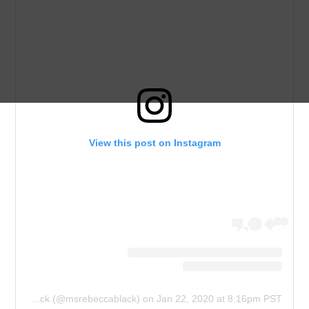
View this post on Instagram
A post shared by Rebecca Black (@msrebeccablack)
on
Jan 22, 2020 at 8:16pm PST