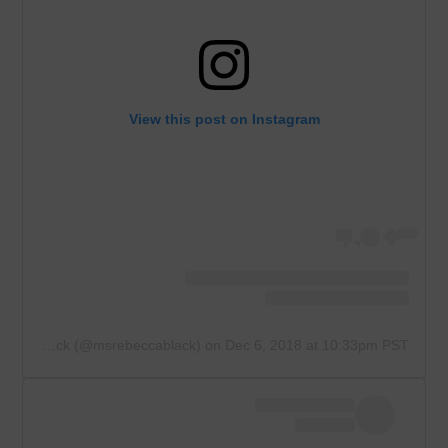
View this post on Instagram
A post shared by Rebecca Black (@msrebeccablack)
on
Dec 6, 2018 at 10:33pm PST