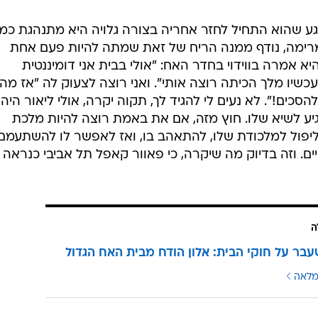
וחות של שני הנאהבים, ובכלל לא בכוונה, היא הדיירת הח
א מחפשת זוגיות, ועדיין לא הבנתי מה הקטע שלה. מה שכן,
להתחבב על האנשים הזרים שפגשה הרגע, הייתה הגורם
. תגידי, את באמת קמת והלכת עכשיו כי הוא הציע לגלגל
 חייבת להודות שכל הסיפור הזה מוריד לי ממנה. עם כל הכ
אני מצפה ממנה לסטנדרטים טיפה יותר גבוהים מליאור דו
רה חסרת ביטחון שבודקת כל רגע על איזה תחת של מלצר
ניים. השיא היה בחדר העישון, כששמו לה שיר מרגש, והכ
ו שם, נבוכים ואומללים.
גע שהוא התחיל לחזר אחריה בצורה גלויה היא מתנהגת כמו
רימה, נודף ממנה הריח של זאת שמתה להיות פעם אחת
 אמרה בווידוי בחדר האח: "אולי בבית אני דומיננטית
ועכשיו מלך הכיתה רוצה אותי". ואני רוצה לצעוק לה "אז מה
כים!". לא נעים לי להגיד לך, תקוה יקרה, אולי ליאור היה
יע לשיא שלו. חוץ מזה, אם את באמת רוצה להיות מלכת
ליפול למלכודת שלו, להתאהב בו, ואז לאפשר לו להשתעמם
ים. וזה בדיוק מה שיקרה, כי פאוור קאפל תל אביבי כנראה 