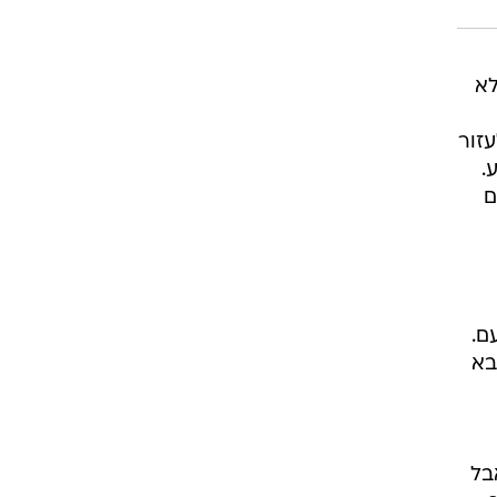
לא
זור
.
ם