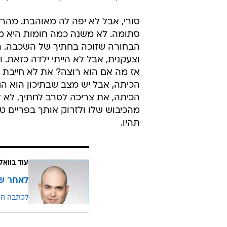
מי שדווקא כן הצליחה להסעיר את הר
היפה - שירלי סידיק. היא מאפרת, הי
דווקא היא, שבשיא התמימות ניסתה 
להתקף הקנאה המאד ילדותי של תקוה
סיגריה? לא האמנתי למראה עיני. אני
לזה שהיא כלואה איפשהו בירושלים, 
ומההתנהגות המנדנדת הזאת של בחו
החבר שלה מסתכל. זה ממש מכאיב בעי
התבקש שהם יתנשקו, אבל הם רק ישב
סורי, אבל לא יפה לה מאוהבת. מהר
סתומה. לא משנה כמה חומות היא מ
הבחורה שזוכה בחתיך של השכבה. היא
וצעקנית, אבל לא הייתי ילדה כזאת. 
אז מה אם הוא רוצה? את לא חייבת להס
הכיתה, אבל יש מצב שבתיכון הוא הג
הכיתה, את צריכה לסרב לחתיך, לא 
מהכיבוש שלו ולזרוק אותך בפריים טי