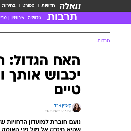
חדשות
ספורט
בחירות
תרבות
טלוויזיה
אירוויזיון
מוזי
חדשות הטלוויזיה
חדשו
ביקורת טלוויזיה
מוזי
צפייה ישירה
מוזי
טלוויזיה ישראלית
קשוב
טלוויזיה מחו"ל
קורד
סדרות מומלצות
קליפי
האח הגדול
הופע
תרבות
האח הגדול: ת