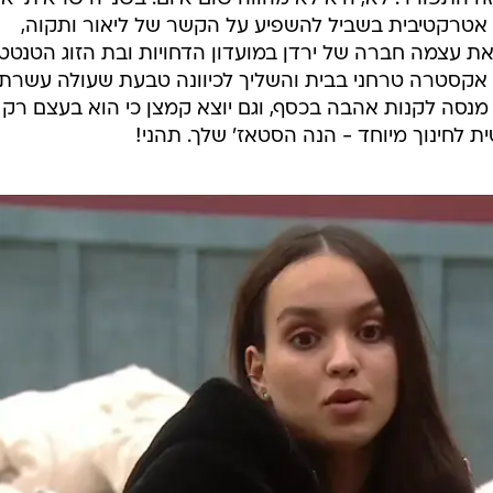
שי, כך גם בבית האח הגדול. נכון, אתה תקוע בבית עם עשר
הם חלק מהבית שלך, ותעדיף אותם על פני זרים שנכנסו
ומדת להשתנות. כי כל אחד מהחדשים נבחר בקפידה כדי ללח
 מסוים.
ה לבית בשביל להוציא את ליאור משלוותו, לגרום לו להתלבט בינה לבין ת
ל, סליחה, אבל היא לא נחשבת אקסית. אז ליאור הבטיח לה
ז הבטיח. מה זה אומר? כלום. זה בדיוק מה שהוא אמר לירד
ה התפורר. לא, היא לא מהווה שום איום. בשנייה שראיתי א
אטרקטיבית בשביל להשפיע על הקשר של ליאור ותקוה,
 עצמה חברה של ירדן במועדון הדחויות ובת הזוג הטנטטי
 אקסטרה טרחני בבית והשליך לכיוונה טבעת שעולה עשרת
גם מנסה לקנות אהבה בכסף, וגם יוצא קמצן כי הוא בעצם רק
 לחינוך מיוחד - הנה הסטאז' שלך. תהני!