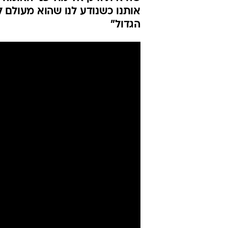
יכבוש אותך וא
טיים
קארין ארד
20.2.2020 / 6:26
נועם חוברת למועדון הדחויות של
שהיא תיזרק אל מול פני האומה א
אותנו כשנודע לנו שהוא מעולם 
הגדול"