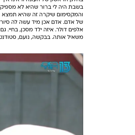
ממשיכים להיפגש באובססיביות כל שי
אנשים שחמישה מהם אתה שונא, אבל 
הרגע. ובכל זאת, הדינמיקה בבית ע
על כפתורים ספציפיים אצל דייר ותיק
נועם לוי בת ה-22 נכנס
ואולי לגרום לתקוה לקנא. אז קודם כ
שכשהוא יוצא מהבית הם יהיו ביחד. א
בחלק הראשון של העונה וראינו איך ז
בשבת היה לי ברור שהיא לא מספיק 
והמקסימום שיקרה זה שהיא תמצא את
של אדם. אדם אכן מיד עשה לה סיור
אלפים דולר. איזה ילד מסכן, בחיי. 
משאיל אותה. בבקשה, נועם, סטודנטית