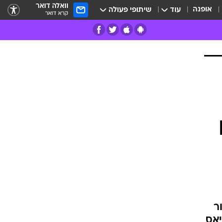
וואלה דואר
אופנה
עוד
שיתופי פעולה
קרא דואר
רים
פרות