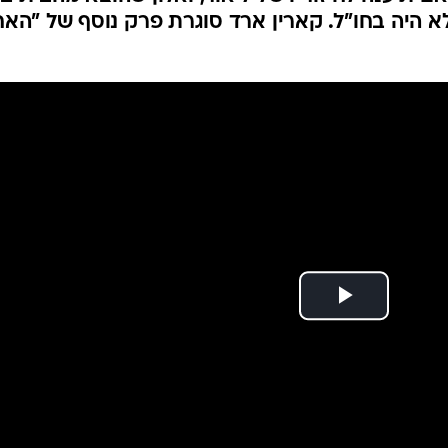
ז יזרוק אותך בפריים
 ירדן, אדם יוצא קמצן, לתקוה לא יפה מאוהבת וברו
ם תיענה לחיזוריו של ליאור, ואלון שהוצא מהבית ב
לא היה בחו"ל. קארין ארד סוגרת פרק נוסף של "האח