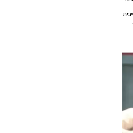
ה
וץ
קוה,
ן
ותה
בית