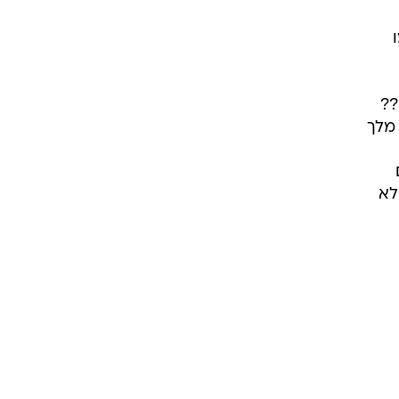
דשה
 לה
בוד
אק
ית
י
??
 מלך
לא