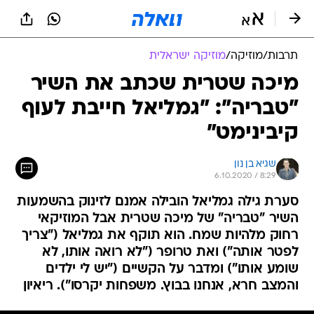
תרבות
/
מוזיקה
/
מוזיקה ישראלית
מיכה שטרית שכתב את השיר
"טבריה": "גמליאל חייבת לעוף
קיבינימט"
שגיא בן נון
6.10.2020 / 8:29
סערת גילה גמליאל הובילה אמנם לזינוק בהשמעות
השיר "טבריה" של מיכה שטרית אבל המוזיקאי
רחוק מלהיות שמח. הוא תוקף את גמליאל ("צריך
לפטר אותה") ואת טרופר ("לא רואה אותו, לא
שומע אותו") ומדבר על הקשיים ("יש לי ילדים
והמצב חרא, אנחנו בבוץ. משפחות יקרסו"). ריאיון