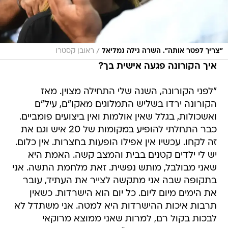
/
"צריך לפטר אותה". השרה גילה גמליאל
ראובן קסטרו
איך הקורונה פגעה אישית בך?
"לפני הקורונה, השנה שלי התחילה מצוין. מאז
הקורונה ירדו בשליש התמלוגים מאקו"ם, עיל"ם
ואשכולות, בגלל שאין אולמות ואין ביצועים פומביים.
כבר התחלתי להופיע במקומות של 20 איש וגם את
זה לקחו. עכשיו אין אפילו הופעות בחצרות. אין כלום.
יש לי ילדים קטנים בבית והמצב קשה. האמת היא
שאני מבולבל, מותש נפשית. זאת מלחמת התשה. אני
בתקופה שבה אני מתקשה לצייר את העתיד, עובר
את הימים מיום ליום. כל יום הוא הישרדות. כשאין
תרבות איכות ההישרדות היא למטה. אני משתדל לא
לבכות בקול רם, למרות שאני ממוצא מרוקאי