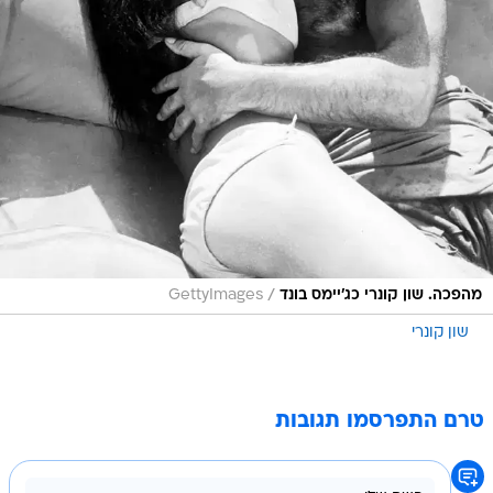
/
מהפכה. שון קונרי כג'יימס בונד
GettyImages
שון קונרי
טרם התפרסמו תגובות