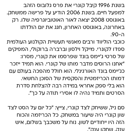
בשנת 1996 קיבל קונרי את פרס גלובוס הזהב
למפעל חיים. בשנת 2006 הודיע על פרישה ממשחק.
באוגוסט 2008 יצאה לאור האוטוביוגרפיה שלו. רק
באחרונה, באוגוסט האחרון, חגג את יום הולדתו
ה-90.
כוכבי הוליווד ורבים מאנשי תעשיית הקולנוע העולמית
ספדו לקונרי. מייקל וילסון וברברה ברוקולי, המפיקים
של סרטי ג'יימס בונד שפרסמו את קונרי, מסרו:
"אחנו הרוסים מדבר מותו של קונרי. הוא תמיד ייזכר
כג'יימס בונד האורגינלי. הוא חולל מהפכה בעולם עם
דמותו הכריזמטית והסקסית של הסוכן החשאי.
הוא בלי ספק אחראי במידה רבה להצלחת סדרת
הסרטים ותמיד נהיה לו אסירי תודה על כך".
סם ניל, ששיחק לצד קונרי, צייץ: "כל יום על הסט לצד
שון קונרי היה שיעור במשחק. כל הכריזמה והכוח
הזה היו ייחודיים לשון. נוח על משכבך בשלום, איש
ענק, שחקן ענק".