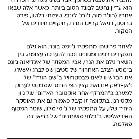
להגביל את עצמו כשחקן, אבל בעיני מעריצי הסדרה
הוא עדיין נחשב לבונד הטוב ביותר, כאשר אלה שבאו
אחריו (רוג'ר מור, ג'ורג' לזנבי, טימותי דלטון, פירס
ברוסנן, דניאל קרייג) הם רק חיקויים חיוורים של
המקור.
לאחר פרישתו מתפקיד ג'יימס בונד, הוא גילם
תפקידים רבים ומגוונים וזכה להערכה עצומה. בין
השאר גילם את הנרי, אביו המפוזר של אינדיאנה ג'ונס
ב"מסע הצלב האחרון" של סטיבן שפילברג (1989),
את הבלש וויליאם מבסקרוויל ב"שם הורד" של
ז'אן-ז'אק אנו ואת קצין הצי הרוסי שמבקש לערוק
למערב ב"המרדף אחר אוקטובר האדום" של ג'ון
מקטירנן. בתקופה זו קיבל כאמור גם את האוסקר
היחיד שלו, על התפקיד של ג'ימי מלון, שוטר המקוף
האידיאליסט ב"בלתי משוחדים" של בריאן דה
פאלמה.