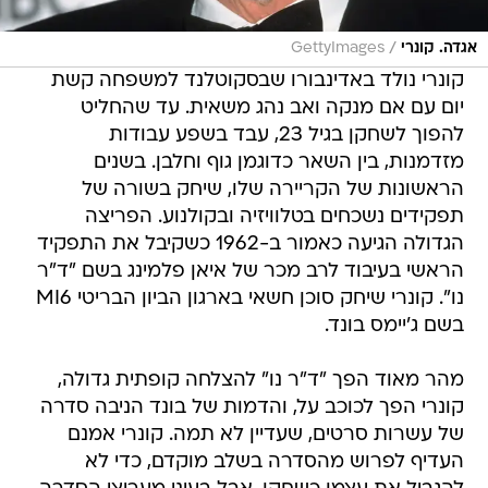
/
אגדה. קונרי
GettyImages
קונרי נולד באדינבורו שבסקוטלנד למשפחה קשת
יום עם אם מנקה ואב נהג משאית. עד שהחליט
להפוך לשחקן בגיל 23, עבד בשפע עבודות
מזדמנות, בין השאר כדוגמן גוף וחלבן. בשנים
הראשונות של הקריירה שלו, שיחק בשורה של
תפקידים נשכחים בטלוויזיה ובקולנוע. הפריצה
הגדולה הגיעה כאמור ב-1962 כשקיבל את התפקיד
הראשי בעיבוד לרב מכר של איאן פלמינג בשם "ד"ר
נו". קונרי שיחק סוכן חשאי בארגון הביון הבריטי MI6
בשם ג'יימס בונד.
מהר מאוד הפך "ד"ר נו" להצלחה קופתית גדולה,
קונרי הפך לכוכב על, והדמות של בונד הניבה סדרה
של עשרות סרטים, שעדיין לא תמה. קונרי אמנם
העדיף לפרוש מהסדרה בשלב מוקדם, כדי לא