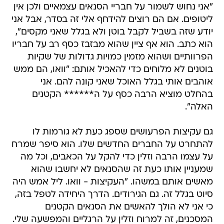
"אני נחוש לשמור על חבריי הסנאים עצמאיים ולכן אין
ליטופים. אם הם רוצים להידחף אלי זה בסדר, אבל אני
יודע שזה בשביל לקבל בוטן ולא בגלל שאני מקסים",
הוא כתב. הוא אף ציין שהוא מבזבז כסף רב על חבריו
הפרוותיים ושהוא מזמין כמויות גדולות של שקיות
בוטנים לא מלוחים כדי להאכיל אותם: "וואו, הם ממש
אוהבים אותי בגלל האוכל שאני קונה להם. אני
בהחלט מוציא הרבה כסף על ה****** הקטנים
האלה".
גם עקיצות הפרעושים שספג כעת לא גורמות לו
להתחרט על החברים החדשים שלו. הוא סיפר שמרח
על עצמו הרבה וזלין כדי להקל על הכאבים, וכל מה
שמעניין אותו כעת זה שהסנאים לא יחשבו שהוא
מאשים אותם במשהו. "העקיצות - וואו. ליל אמש היה
סיוט בגלל זה. גם הגירודים. הדרך היחידה לטפל בזה,
כי אני לא הולך להאשים את הסנאים הקטנים
המסכנים, זה למרוח וזלין על הרגליים והמפשעה שלי.