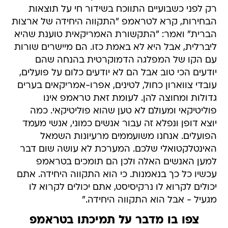
רק לפני כשבועיים התווכח בשידור חי על תוצאות
הבחירות, קרא לטראמפ "התקווה היחידה של ארצות
הברית" ואמר: "התקשורת האמריקאית טוענת שהיא
ליברלית, אבל היא לא באמת כזו. הם מיישרים שורות
עם הקו של המפלגה הדמוקרטית בהנחה שהם
יודעים הכי טוב אבל הם לא יודעים כלום על פועלים,
עובדי צווארון כחול, לטינים, אפרו-אמריקאים בערים
גדולות ומחוצה להן. לעומת זאת טראמפ אינו
פוליטיקאי ומעולם לא טען שהוא פוליטיקאי. כמה
יוצא דופן ונפלא זה עבור אנשים כמוני, אנשי מעמד
הפועלים. אנחנו משועממים מרעיונות השמאל
האינטלקטואלי שלכם. המערכת לא עושה שום דבר
למען האנשים האלה ולכן הם תומכים בטראמפ
עכשיו כל כך בנאמנות. כי הוא התקווה היחידה. אתם
יכולים לקרוא לו נרקיסיסט, אתם יכולים לקרוא לו
מגעיל - אבל הוא התקווה היחידה."
צפו בו מדבר על תמיכתו בטראמפ