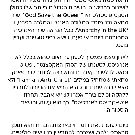
התפרסמה כאנטי ממסדית וחלק גדול משיריה נאסרו
לשידור בבריטניה. השירים הגדולים ביותר שלו כסולן
הסקס פיסטולס היו "God Save the Queen", שיר
מחאה נגד מוסד המלוכה האנגלי והמלכה בפרט, ו-
"Anarchy in the UK", ככל הנראה שיר האנרכיה
המפורסם ביותר אי פעם, שיצא לפני 40 שנה ועדיין
בועט.
ליידון עצמו ממשיך לטעון עד היום שהוא בכלל לא
אנרכיסט. לטענתו של הסולן האקסצנטרי, פשוט
נמאס לו לשיר קאברים והוא רצה לכתוב שיר פאנק
מחאתי שמתחיל במילים "I am an Anti-Christ" ולא
מצא שורה שתתחרז. הוא הביא את השורה לחבריו
ללהקה וכולם ביחד אמרו לו: "יא אהבל, תחרוז
אנטי-קרייסט לאנרכיסט". כך הוא עשה, והשאר
היסטוריה.
כיום לעומת זאת רוטן חי בארצות הברית והוא תומך
טראמפ נלהב, שמרבה להתראיין בנושאים פוליטיים.