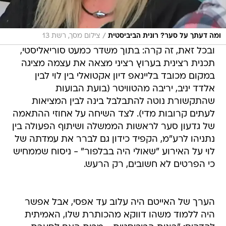
/
ומה דעתך על סער? רונית הביביסטית
צילום מסך, רשת 13
ובכל זאת, זה קרה: בתוך משדר כמעט סוריאליסטי,
תכנית רצינית בערוץ רציני מצאה את עצמה מציגה
במקום מכובד בליינאפ דיון אקטואלי בין לוי לבין
אלדד יניב, יריבה מהטוויטר (בועת הבועות
שהתקשורת נוטה להתבלבל בינה לבין המציאות
לעתים קרובות מדי). לצד השיחה על אחוזי ההתאמה
של גדעון סער לראשות הממשלה ושיתוף הפעולה בין
נתניהו לרע"מ, הקפיד כידון גם לברר את עמדתה של
לוי על האירוע "שאולי היה בבלפור" - ניסוח שממחיש
כי הפרטים לא חשובים, רק הרעש.
הערך של האייטם היה עלוב עד אפסי, אבל אפשר
היה ללמוד משהו דווקא מהכותרת שלו, האמיתית