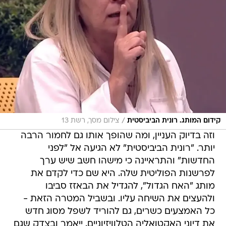
/
קידום המותג. רונית הביביסטית
צילום מסך, רשת 13
וזה בדיוק העניין, ומה שהופך אותו גם לחמור הרבה
יותר. "רונית הביביסטית" לא הגיעה אל "לפני
החדשות" והתראיינה כי מישהו חשב שיש ערך
לפרשנות הפוליטית שלה. היא שם כדי לקדם את
מותג "האח הגדול", להגדיל את הבאזז סביבו
ולהעצים את השיחה עליו. ובשביל המטרה הזאת -
כל האמצעים כשרים, גם להוריד לשפל מסוג חדש
את דיוני האקטואליה הטלוויזיוניים. ייאמר ובצדק שגם