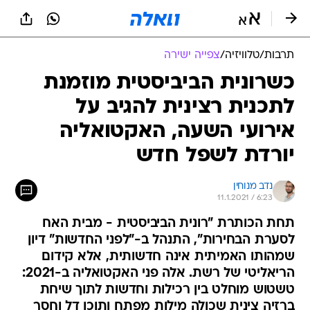
תרבות
/
טלוויזיה
/
צפייה ישירה
כשרונית הביביסטית מוזמנת
לתכנית רצינית להגיב על
אירועי השעה, האקטואליה
יורדת לשפל חדש
נדב מנוחין
11.1.2021 / 6:23
תחת הכותרת "רונית הביביסטית - מבית האח
לסערת הבחירות", התנהל ב-"לפני החדשות" דיון
שמהותו האמיתית אינה חדשותית, אלא קידום
הריאליטי של רשת. אלה פני האקטואליה ב-2021:
טשטוש מוחלט בין רכילות וחדשות לתוך שיחת
ברזיה צינית שכולה מילות מפתח ותוכן דל וחסר