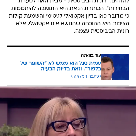
להדהים: "רונית הביביסטית - מבית האח לסערת
הבחירות". הכותרת הזאת היא התשובה להיתממות
כי מדובר כאן בדיון אקטואלי לגיטימי והשמעת קולות
הציבור. היא ההוכחה שהנושא אינו אקטואלי, אלא
רונית הביביסטית עצמה.
עוד בוואלה
עמית סגל הוא ממש לא "השופר של
בלפור". וזאת בדיוק הבעיה
לכתבה המלאה