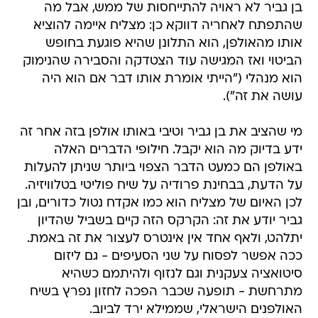
בן גביר לא ראויה להתייחסות של ממש, אבל מה
שהתפתח לאחריה דווקא כן: מצליח איימה להוציא
אותו מהאולפן, הוא התלונן שהיא פוגעת בחופש
הביטוי ואז המגישה עוד הצטדקה והסבירה שהנימוק
הוא מנהלי ("הייתי אומרת אותו דבר אם הוא היה
עושה את זה").
מי שהציב את בן גביר וטיבי באותו אולפן בזה אחר זה
ידע בדיוק מה הוא יקבל. חילופי הדברים האלה
באולפן הם כמעט הדבר הצפוי ביותר שניתן להעלות
על הדעת, בבחינת פרודיה על שיח פוליטי בטלוויזיה.
לכן האיום של מצליח הוא כמו אקדח נטול כדורים, ובן
גביר יודע את זה: הקרקס הזה קיים בשביל שהדיון
יתלהט, ולאף אחד אין אינטרס לעצור את זה באמת.
ככה אפשר לפסוח על שני הסעיפים - גם ליזום
סיטואציה צעקנית וגם לנזוף ולהיתמם כשהיא
מתרחשת - תופעה שכבר הפכה לחזון נפרץ בשיח
האולפנים הישראלי, שממילא ירד לביוב.