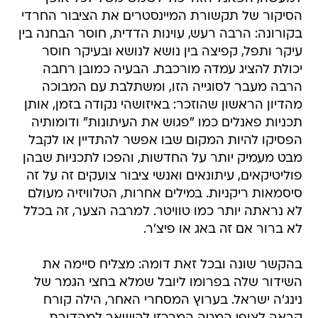
הסיקור של תקשורת המיינסטרים את הציבור החרדי
בקורונה: הרבה רעש, עוינות הדדית, חוסר הבחנה בין
עיקר ותפל, קפיצה בין נושא לנושא ובעיקר חוסר
יכולת להציג עמדה מורכבת. הבעיה כמובן רחבה
הרבה מעבר לסוגייה הזו, ומשתלבת עם המבוכה
מהדיון הראשון שהוזכר: באיזושהי נקודה בזמן, אותן
תכניות פאנלים כמו "פגוש את העיתונות" ודומותיה
הפסיקו להיות המקום שבו אפשר להתדיין או לקבל
מבט מעמיק יותר על החדשות, והפכו לתכניות שבהן
פוליטיקאים, עיתונאים ואנשי ציבור צועקים זה על זה
סיסמאות ריקניות. במילים אחרות, הטלוויזיה מעולם
לא נראתה יותר כמו טוויטר. למרבה הצער, זה בכלל
לא ברור אם זה באג או פיצ'ר.
בהקשר שונה ובכל זאת דומה: מצליח סיימה את
השידור שלה בפרומו ליובל שמלא בחצי הגמר של
נינג'ה ישראל. בערוץ המסחרי האחר, הילה קורח