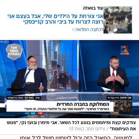
עוד בוואלה
אני צורחת על הילדים שלי, אבל בעצם אני
רוצה לצרוח על ביבי והרב קנייבסקי
לכתבה המלאה
צודקים קצת ומיתממים בנוגע לכל השאר. אבי מימרן ובועז נקי, "פגוש
/
את העיתונות"
צילום מסך, קשת 12
למעשה, הפאנל הזה יכול לשמש משל לכל אופן