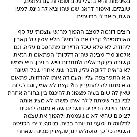
בפיג'מות והיא בנעלי עקב ושמלות עם נצנצים,
שובלים, ואיפור דראג. שמישהו יביא לה ג'ינס, למען
השם, כואב לי ברשתית.
רוצים דוגמה למצב ההפוך מרגש עוצמתי על סף
האובססיה? קבלו את ה"רגש" הלא אמין של קארין
ליהודה. לא פלא שכל הדיירים מתהפכים עליה, וגם
אלמוג מיד מבינה שה"הידלקות" הפתאומית הזאת
קשורה בעיקר אליה ולתחרות שיש ביניהן. היא ממש
לא נראית דלוקה עליו, ודבר שני, אחרי שכל העונה
היא התפרצפה עליו והעמידה אותו להדחות, פתאום
היא מתחילה להתעניין בו? קצת לא אמין, וגם לגלות
שאין לה שום בעיה מצפונית להיכנס בין בחורה אחרת
לבין גבר שמתחיל לה איתו משהו לא מציג אותה
באור חיובי. הדיירים חושדים שהיא מנסה להוכיח
לצופים שהיא לא משעממת ולהפוך את עצמה
לרלוונטית ומעניינת יותר בבית. בנוסף, דיירי הכניסה
השנייה כל כך פופולאריים, שקארין מבינה שאחרי