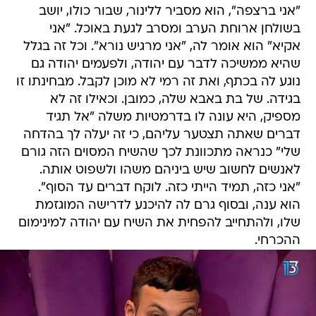
"אני ברצפה", הוא מסביר ללינור, שבור כולו, יושב
בשולחן ארוחת הערב ומסרב לגעת באוכל. "אני
אקיא" הוא אומר לה, "אני מרגיש נורא". וכל זה בגלל
שהיא ממשיכה לדבר עם יהודה, ולפעמים יהודה גם
נוגע לה בכתף, ואת זה רמי לא מוכן לקבל. מבחינתו זו
בגידה. של בת באבא שלה, כמובן. וכאילו זה לא
מספיק, היא עונה לו בדרמטיות משלה "אל תגיד
דברים שאתה תצטער עליהם, כי זה יעלה לך בהדחה
שלי" כנראה מתכוונת לכך שהשיח המסוים הזה גורם
לאנשים לחשוב שיש ביניהם משהו ולשפוט אותה.
"אני כזה, תמיד הייתי כזה. לוקח דברים עד הסוף".
הוא ענה, ובסוף גרם לה להיכנע לדרישה המוגזמת
שלו, ולהתחייב להפחית את השיח עם יהודה למינימום
ההכרחי.