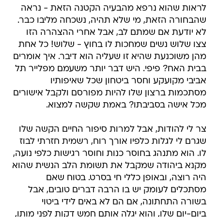
לראות שהוא נרפא מהבעיה הקטנה הזאת - נראה
שהבחורה הזאת, מי שלא תהיה, נשכחה מליבו כבר.
לא יודעת אם שמתם לב, אבל אחרי ההצהרה הזו
צצו שלוש נשים שמחכות לו בחוץ - שלוש! כל אחת
מהן משוכנעת שהיא זו שעליה הוא דיבר. איך אומרים
בבית האח? פיפי. היש דבר יותר משעמם מפלייר תל
אביבי מקועקע וחסר ביטחון שכל שאיפותיו
מסתכמות ברצון שלו להיות מפורסם ולקבל אישורים
מכל אישה בסביבתו? באמת שקשה למצוא.
צר לי להודות, אבל למרות סיפור החיים הקשה שלו
שגרם לי לגלות כלפיו אורך רוח, רשמית חזרתי לבוז
לו. הוא מתנהג בחוסר כנות וחוסר רגישות כלפי נועה,
מקנא ביהודה שמקבל את תשומת הלב הנשית שהוא
היה רוצה, ובאופן כללי חי בסרט. בטוח שאם
מסתכלים לעומק יש בו הרבה דברים טובים, אבל
בשורה התחתונה, אם הם לא באים לידי ביטוי
ביום-יום שלו, והוא יגלה אותם חמש דקות לפני מותו,