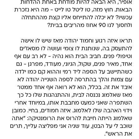
אופיר, היא הבאה להיות מודחת באחת ההדחות
הבאות. חוץ מזה, טו ליטל טו לייט - מה היא נזכרת
עכשיו? לא יכלה להתייחס אליו קצת מההתחלה
ולחסוך לנו 90 אחוז מהריבים בבית?
תראו איזה רגוע וחמוד יהודה מאז שיש לו אישה
להתעסק בה, שנותנת לו צומי ועושה לו מסאז'ים
וטיפולי פנים. חביב הבית הוא נהיה - לא רב עם אף
אחד, מאיר פנים, שקול, הגיוני, מעודד, מפרגן - גם
כשהתיישב על הספה ליד רמי וההוא קם כמו ילדה
עם צמות והלך בהתרסה לספה השנייה יהודה לא
איבד את זה. בכלל, הוא לא רואה אף אחד ממטר
מאז שאלמוג נכנסה לבית, וההתנהגות שלו כל כך
השתפרה שאני כמעט מחבבת אותו, במיוחד אחרי
וידוי האהבה שלו לאלמוג. איזה חמודים, בחיי. כמובן
שאלמוג הייתה חייבת להרוס את הרומנטיקה: "אתה
שוכב לי על הבטן, עוד שניה אני מפליצה עלייך, תרים
את הראש".