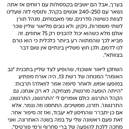
בערך, אבל הם יושבים בקפסולות עם רווחים אז אתה
נשאר עם 240-250 אנשים בקהל. ותוסיף לזה שעלינו
לצוות כשישה סדרנים, שני מאבטחים, מנהל תורן
לשתי משמרות, ניקיון. ולא גובים מליאור שליין שכר
אולם מלא כשהוא יכול להכניס רק 75 אחוזים. זה
מביא לכך שהמתווה רע ביותר כלכלית כי הוא גורם
לנו לדמם, ולכן חוץ משליין בינתיים אין שום דבר
בצוותא".
השחקן ליאור אשכנזי, שהופיע לצד שליין בתכנית "גב
האומה" המנוחה של רשת 13, היה אורח מפתיע
במופעו אמש, ולאחר סיומה אמר לוואלה! תרבות:
"הייתה הופעה מרגשת, מצחיקה. לא רק אנחנו, גם
הקהל התרגש. כולם אומרים לי 'התרגשנו, התרגשנו,
התרגשנו'. חזרנו, ממשיכים. התחסנו וזה נגמר. אלא
אם כן יתברר שהחיסון לא יעבוד, ואז זה סיפור אחר.
זאת פעם ראשונה שלי על במה בשנה האחרונה. ואני
מחכה ללכת להופעה של ברי סחרוף ורמי פורטיס".