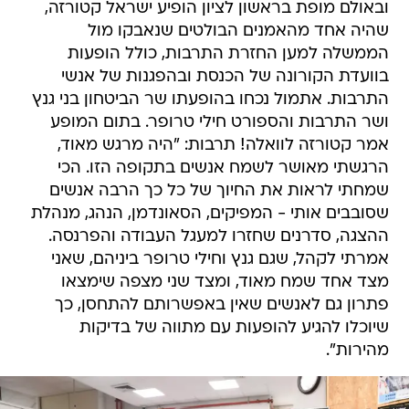
ובאולם מופת בראשון לציון הופיע ישראל קטורזה,
שהיה אחד מהאמנים הבולטים שנאבקו מול
הממשלה למען החזרת התרבות, כולל הופעות
בוועדת הקורונה של הכנסת ובהפגנות של אנשי
התרבות. אתמול נכחו בהופעתו שר הביטחון בני גנץ
ושר התרבות והספורט חילי טרופר. בתום המופע
אמר קטורזה לוואלה! תרבות: "היה מרגש מאוד,
הרגשתי מאושר לשמח אנשים בתקופה הזו. הכי
שמחתי לראות את החיוך של כל כך הרבה אנשים
שסובבים אותי - המפיקים, הסאונדמן, הנהג, מנהלת
ההצגה, סדרנים שחזרו למעגל העבודה והפרנסה.
אמרתי לקהל, שגם גנץ וחילי טרופר ביניהם, שאני
מצד אחד שמח מאוד, ומצד שני מצפה שימצאו
פתרון גם לאנשים שאין באפשרותם להתחסן, כך
שיוכלו להגיע להופעות עם מתווה של בדיקות
מהירות".