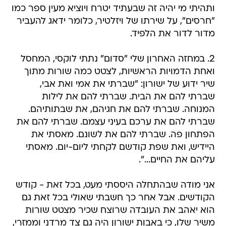
ותהיתי מי יהיה זה שבעתיד יטרח ויוציא מעין ספר כמו
"חרסים", על שירתו של ויזלטיר, כלומר ידאג להעביר
מדור לדור את הלפיד.
2. במחזה האחרון שלי "סדום" נתתי לוקסי, המחסל
ואחת הדמויות הראשיות, לצטט כמה שורות מתוך
שיר ידוע של ישורון: "שברתי את אמי ואת אבי,
שברתי להם את הבית. שברתי להם את לילות
המנוחה. שברתי להם את חגיהם, את שבתותיהם.
שברתי להם את ערכם בעיני עצמם. שברתי להם את
הפתחון פה. שברתי להם את לשונם. מאסתי את
היידיש, ואת שפת קודשם לקחתי ליום-יום. מאסתי
עליהם את החיים...".
אני מודה שבהתחלה היססתי מעט, בכל זאת - קודש
הקודשים. אבל אחר כך חשבתי שאולי בכל זאת גם
הוא יאהב את העובדה שרוצח שכיר מצטט שורות
משיר שלו, כי באבות ישורון היה גם צד מרדני וממזרי,