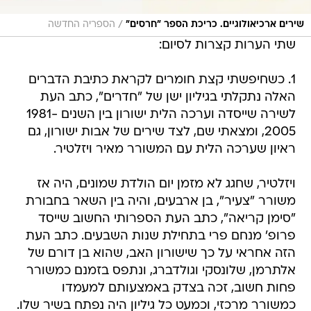
/
שירים ארכיאולוגיים. כריכת הספר "חרסים"
הספריה החדשה
שתי הערות קצרות לסיום:
1. כשחיפשתי קצת חומרים לקראת כתיבת הדברים
האלה נתקלתי בגיליון ישן של "חדרים", כתב העת
לשירה שייסדה וערכה הלית ישורון בין השנים 1981-
2005, ומצאתי שם, לצד שירים של אבות ישורון, גם
ראיון שערכה הלית עם המשורר מאיר ויזלטיר.
ויזלטיר, שחגג לא מזמן יום הולדת שמונים, היה אז
משורר "צעיר", בן ארבעים, והיה בין השאר בחבורת
"סימן קריאה", כתב העת הספרותי החשוב שייסד
פרופ' מנחם פרי בתחילת שנות השבעים. כתב העת
הזה אחראי על כך שישורון האב, שהוא בן דורם של
אלתרמן, שלונסקי וגולדברג, ונתפס בזמנם כמשורר
פחות חשוב, זכה בצדק באמצעותם למעמדו
כמשורר מרכזי, וכמעט כל גיליון היה נפתח בשיר שלו.