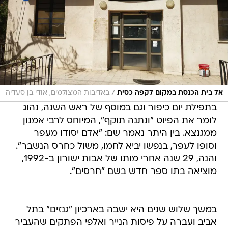
/
אל בית הכנסת במקום לקפה כסית
באדיבות המצולמים, אודי בן סעדיה
בתפילת יום כיפור וגם במוסף של ראש השנה, נהוג
לומר את הפיוט "ונתנה תוקף", המיוחס לרבי אמנון
ממגנצא. בין היתר נאמר שם: "אדם יסודו מעפר
וסופו לעפר, בנפשו יביא לחמו, משול כחרס הנשבר".
והנה, 29 שנה אחרי מותו של אבות ישורון ב-1992,
מוציאה בתו ספר חדש בשם "חרסים".
במשך שלוש שנים היא ישבה בארכיון "גנזים" בתל
אביב ועברה על פיסות הנייר ואלפי הפתקים שהעביר