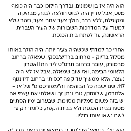
הוא היה אז בן שמונים, ובדרך הילוכו כבר היה כפוף
מעט, אבל עדיין היה לבוש חולצה לבנה, מבהיקה
ומקופלת, ללא רבב, הולך צעד אחרי צעד, נזהר שלא
למעוד על המדרכות השבורות של העיר העברית
הראשונה, עד לפתח בית הכנסת.
אחרי כך למדתי שכשהיה צעיר יותר, היה הולך באותו
מסלול בדיוק - מרחוב ברדיצ'בסקי, שמאלה ברחוב
מרמורק, עובר ברחוב תרס"ט ליד התHאטרון
הלאומי הבימה, ואז שוב שמאלה, אבל אז לא היה
נעצר, אלא ממשיך עד קפה "כסית" ברחוב דיזינגוף
117, שם ישבה כל הבוהמה וה"מפורסמים" של אז -
אלתרמן, שלונסקי, גורי ונתן זך. ושאלתי את עצמי אם
יש בזה משום סמליות מסוימת, שבערוב ימיו הסתיים
מסעו בבית הכנסת ולא בבית הקפה, כלומר רק עד
לשם נשאו אותו רגליו.
הוא נולד כיחיאל פרלמוטר, במוצאי יום כיפור תרס"ה,