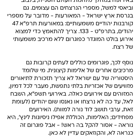
באירופה במהלך מלחמת העולם השנייה, בלבוב
וביאסי למשל, מספרי הנרצחים הם עצומים. גם
בגרסת ארץ ישראל - המאורעות - מדובר על מספרי
קורבנות יהודיים משמעותיים: במאורעות תרפ"א 47
יהודים, בתרפ"ט - 133. צריך להתאמץ כדי למצוא
אירוע בולט המוגדר כפוגרום ללא מרכיב משמעותי
של רצח.
נוסף לכך, פוגרומים כוללים לעתים קרובות גם
מרכיבים אחרים של אלימות קיצונית. מי שלומד
היסטוריה של עם ישראל לא צריך תזכורת לתיאורים
מזוויעים של אכזריות בלתי נתפשת, מעבר לכל דמיון,
המזוהים עם אירועים כאלה. באירועי תשפ"א, השבח
לאל, עד כה לא נרצחו או נאנסו שום יהודים (לעומת
זאת, ערבי תושב לוד נורה למוות). האירועים
מפחידים; האלימות, הכוללת אפילו ניסיונות לינץ', היא
נוראה - אסור להקל בה ראש! - אבל פוגרום זה
כנראה לא, והקוזאקים עדיין לא כאן.