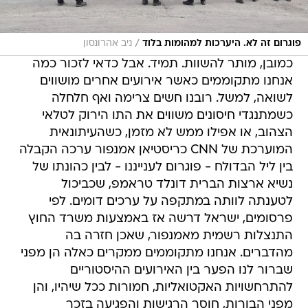
/
פוגרום זה לא. היערכות למהומות בלוד
ניב אהרונסון
כמובן, מותר להשוות. תמיד. אבל כדאי לזכור כמה
אנחנו מתקוממים כאשר אירועים אחרים מושווים
לשואה, למשל. רובנו חשים צרימה ואף חלחלה
כשמתנגדי חיסונים משווים את התו הירוק לטלאי
הצהוב, או אפילו ממש לא מזמן, כשהעיתונאית
המוערכת של CNN כריסטיאן אמנפור ערכה הקבלה
בין ליל הבדולח - פוגרום לענייננו - לבין כהונתו של
נשיא ארצות הברית דונלד טראמפ, שכביכול
לטענתה לוותה במתקפה על ערכים דומים. לפי
פרסומים, ישראל דרשה אז באמצעות משרד החוץ
התנצלות רשמית מאמנפור, שאכן חזרה בה
מהדברים. אנחנו מתקוממים ממקרים כאלה הן מפני
שברור לנו הפער בין האירועים ההיסטוריים
להתרחשויות האקטואליות, חמורות ככל שיהיו, והן
מפני הבורות, חוסר הרגישות והפגיעה בזכר