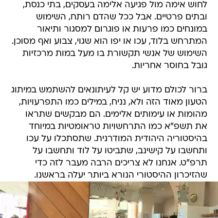
לחוש אימה מול פגיעה אלימה בעסקים, בתי כנסת,
ובתים פרטיים. אבל ככל שהדם רותח, השימוש
במונחים כמו פרעות או פוגרום למסגור ותיאור
המתרחש בלוד, עכו או יפו הוא שגוי, צבוע ואף מסוכן.
השימוש של אנשי תקשורת בו מעל במות מרכזיות
גובל בחוסר אחריות.
ברור לכולם מדוע יש קל לעיתונאים להשתמש במיתוג
הטעון מאוד הזה ולא, נניח, במילים כמו התפרעויות,
מהומות או עימותים אלימים. הם מבקשים שתראו
את תשפ"א כמו התרחשויות טראומטיות במיוחד
בהיסטוריה היהודית המודרנית. שתסתכלו על עכו
ותחשבו על קישינב, שתביטו על לוד ותחשבו על
תרפ"ט. אנחנו לא צריכים הרבה מעבר לזה כדי
שהזיכרון ההיסטורי הנורא ביותר יעלה בראשנו.