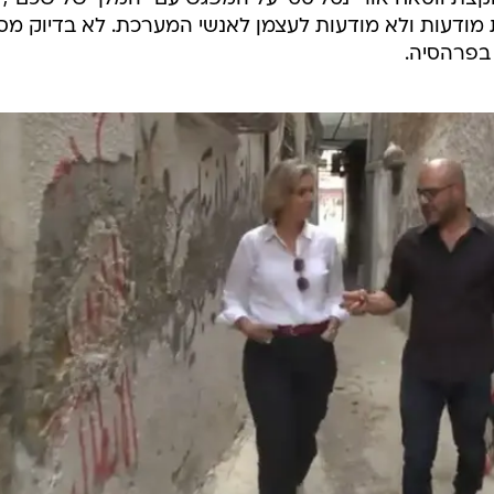
ולוב לעיתונאות. יש לו במה להתגאות, ולחברת החדשות יש
החליטה להביע את זה באמצעות כתבת מגזין משונה וארוכה
ס בחדשות סוף השבוע, שבה התלוותה אל "מאחורי הקלעים של
וחחה איתו בבית ובמערכת ונסעה איתו לשכם.
לא הייתה לכתבה הזאת הצדקה, לפחות לא בצורה הזאת. ק
 על חמו, או על עבודת הכתב לענייני פלסטינים, שהוא לא 
לה מין מקבץ של זכרונות ארכיון, שאלות שטחיות ("זאת הד
קצת ווסאח אוריינטליסטי על המפגש עם "המלך של שכם",
ת מודעות ולא מודעות לעצמן לאנשי המערכת. לא בדיוק מ
בפרהסיה.