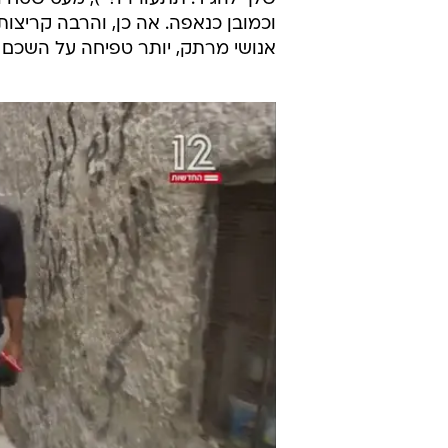
לא מזמן הוא הוכרז כזוכה בפרס סוק
להתגאות בו. אבל באופן תמוה, היא 
מעל 20 דקות (!) - של דנה וי
עבודתו", שזאת הדרך להגיד שהיא ש
עם כל הכבוד וההערכה כלפי חמו, 
להגיד שהציבור גילה משהו חדש באמת
קודם לכן. הכתבה הבינונית הזאת כל
שלך להגיד: תתעוררו?"), מעט שטח ו
וכמובן כנאפה. אה כן, והרבה קריצו
אנושי מרתק, יותר טפיחה על השכם 