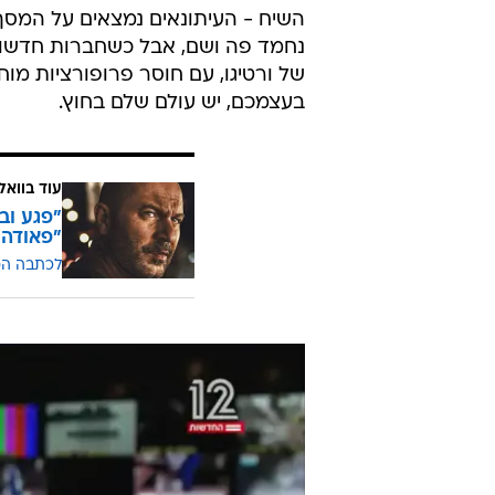
במיוחד דווקא משום שבכתבות שלו,
כפי שמשתקף מהכתבה, הרבה יותר מ
מעניין את המערכת שלה מה חושבת
מהסיכונים ומהתסכול שחמו לוקח הב
היא שמחה לדבר על סדרות כתבות על
אבל לא על החרפה עצמה.
ובסופו של יום - והתובנה הזאת הולכת
השיח - העיתונאים נמצאים על המסך כ
נחמד פה ושם, אבל כשחברות חדשות
של ורטיגו, עם חוסר פרופורציות מו
בעצמכם, יש עולם שלם בחוץ.
עוד בוואל
"פגע וב
"פאודה"