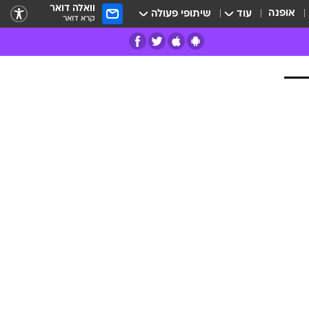
וואלה דואר
אופנה
עוד
שיתופי פעולה
קרא דואר
רים
פרות