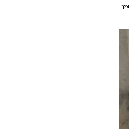
 מה
 -
שה
ידע
רך
סמך