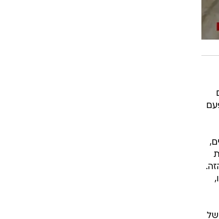
אים
עם