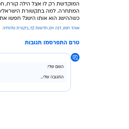
יש לו במה להתגאות, ובכל זאת כתבה מיותרת
בקטנה
נבחרת הג'ודו של ישראל הביאה בטוק
שווה של קרבות, וכל חבריה זכו במש
המוקדשת רק לו אצל הילה קורח, ח
המתחרה. למה בתקשורת הישראלית ה
כשההישג הוא אותו הישג? חפשו את 
אוהד חמו
דנה ויס
חדשות 12
ביקורת טלוויזיה
טרם התפרסמו תגובות