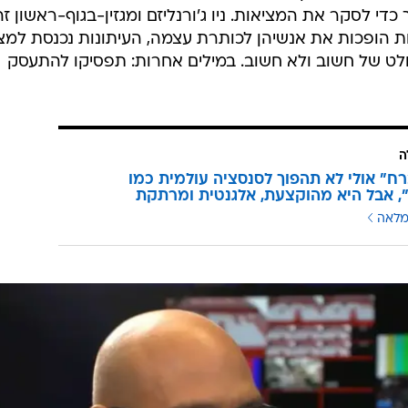
 חמו הוא ממש לא חלק מהטרנד הזה.
שחדשות סוף השבוע מתעניינת בפלסטינים החיים בשטחי
 אשתו של הכתב על זה שבעלה מסקר אותם. ויס מסתקרנ
יתה, הרבה יותר מאשר פרטי המציאות שגורמת לתסכול הז
 המעברים שתיארה פלסטינים עוברים "כמו חיות", כלשונו
 לאיבוד בעידן שבו כתבי טלוויזיה הם הכוכבים הכי גדולים
די לסקר את המציאות. ניו ג'ורנליזם ומגזין-בגוף-ראשון זה
 הופכות את אנשיהן לכותרת עצמה, העיתונות נכנסת למצ
חלט של חשוב ולא חשוב. במילים אחרות: תפסיקו להתעסק
ה
רח" אולי לא תהפוך לסנסציה עולמית כמו
, אבל היא מהוקצעת, אלגנטית ומרתקת