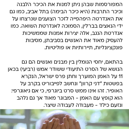
המפורסמות שבהן ניתן למנות את הכיכר הלבנה
וכיכר התרבות (היא כיכר הבימה) בתל אביב, כמו גם
את האנדרטה היפהפייה לזכר הצוענים שנרצחו על
ידי הנאצים בברלין, הסמוכה לאנדרטת השואה. כמו
אנדרטת הנגב, אלה יצירות אמנות שממשיכות
להעסיק מאוד את האנשים בסביבתן, מסיבות
פונקציונליות, תיירותיות או פוליטיות.
בהתאם, יחסי הגומלין בין מבנים ואנשים הם גם
הנושא של הסרט התיעודי ששודר אמש (רביעי) בכאן
11 על האמן המוערך וחתן פרס ישראל, הנקרא
בפשטות "דני קרוון" ונחשב לפייבוריט בקרב על
האופיר. זהו אינו ממש סרט ביוגרפי, כי אם גיאוגרפי:
הוא קופץ עם האמן - המבוגר מאוד אך גם נלהב
ונזעם כילד - מעבודה לעבודה שיצר.