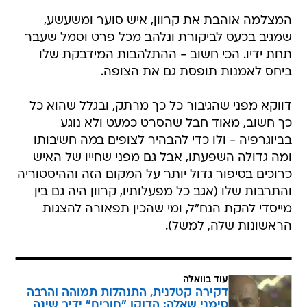
המצלמה אוהבת את קרוון, איש סוער ומשעשע,
שמגיב בכעס לביקורת ונלהב מכל פרט וסמל שעבר
תחת ידיו. הכי חשוב - ההתלהבות המידבקת שלו
ביחס לאמנות תופסת גם את הצופה.
דווקא מפני שהגיבור כל כך מרתק, ובגלל שהוא כל
כך חשוב, מאוד חבל שהסרט כמעט ולא נוגע
בביוגרפיה - ולו כדי להבהיר לצופים במה חשיבותו
ומה גדולה השפעתו, אבל גם מפני שחייו של האיש
כרוכים בסיפור גדול יותר על המקום הזה וההיסטוריה
והתרבות שלו (אגב כל מפעלותיו, קרוון היה גם בין
מייסדי להקת הנח"ל, ומי שהכין תפאורה להצגות
הראשונות שלה, למשל).
עוד בוואלה
דקירה קטלנית, התנהלות תמוהה והרבה
סימני שאלה: הדוקו "חורים" ידיר שינה