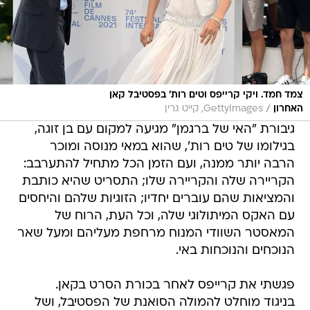
צמד חמד. ויקי קרייפס וטים רות' בפסטיבל קאן
/
האחרון
GettyImages, קייט גרין
גיבורת "האי של ברגמן" מגיעה למקום עם בן זוגה,
בגילומו של טים רות', שהוא במאי מנוסה ומוכר
הרבה יותר ממנה, ועם הזמן הכל מתחיל להתערבב:
הקריירה שלה והקריירה שלו; התסריט שהיא כותבת
והמציאות שהם עוברים יחדיו; הזוגיות שלהם והיחסים
עם האקס המיתולוגי שלה, וכל העת, הרוח של
המאסטר השוודי המנוח מרחפת מעליהם ומעל שאר
הנוכחים והנוכחות באי.
פגשתי את קרייפס לאחר בכורת הסרט בקאן.
בניגוד מוחלט להמולה הסואנת של הפסטיבל, ושל