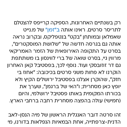
רק בשנתיים האחרונות, הספיקה קרייפס להצטלם
לתריסר סרטים. ראינו אותה
ב"זמן"
של מ.נייט
שאמלאן ובמותחן "בקט" בנטפליקס, ובקרוב נראה
אותה גם בגרסה חדשה של "שלושת המוסקטרים",
בסרט על התקופה האירופאית של הזמר האמריקאי
מרווין גיי, בסרט שואה של ברי לווינסון בו משתתפת
גם דר זוזובסקי ועוד. נוסף לכך, בפסטיבל קאן האחרון
הוקרנו לא פחות משני סרטים בכיכובה: "אחוז בי
חזק", שהוקרן אצלנו בפסטיבל ירושלים הקיץ ולא
יופץ כאן מסחרית; ו"האי של ברגמן", שערך את
בכורתו המקומית באותו פסטיבל ירושלמי, והיום
(חמישי) עולה בהפצה מסחרית רחבה ברחבי הארץ.
זהו סרטה דובר האנגלית הראשון של מיה הנסן-לאב
הדנית-צרפתייה, אחת הבמאיות הנפלאות בדורנו, מי