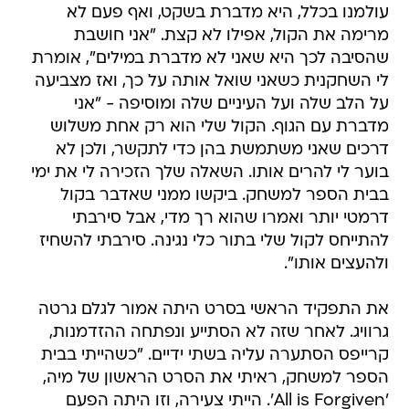
עולמנו בכלל, היא מדברת בשקט, ואף פעם לא
מרימה את הקול, אפילו לא קצת. "אני חושבת
שהסיבה לכך היא שאני לא מדברת במילים", אומרת
לי השחקנית כשאני שואל אותה על כך, ואז מצביעה
על הלב שלה ועל העיניים שלה ומוסיפה - "אני
מדברת עם הגוף. הקול שלי הוא רק אחת משלוש
דרכים שאני משתמשת בהן כדי לתקשר, ולכן לא
בוער לי להרים אותו. השאלה שלך הזכירה לי את ימי
בבית הספר למשחק. ביקשו ממני שאדבר בקול
דרמטי יותר ואמרו שהוא רך מדי, אבל סירבתי
להתייחס לקול שלי בתור כלי נגינה. סירבתי להשחיז
ולהעצים אותו".
את התפקיד הראשי בסרט היתה אמור לגלם גרטה
גרוויג. לאחר שזה לא הסתייע ונפתחה ההזדמנות,
קרייפס הסתערה עליה בשתי ידיים. "כשהייתי בבית
הספר למשחק, ראיתי את הסרט הראשון של מיה,
'All is Forgiven'. הייתי צעירה, וזו היתה הפעם