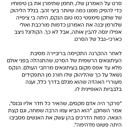
סרט על האמרגן שלו, תחמן שתימרן את בן טיפוחיו
כדי להפיק ממנו כמה שיותר ביצי זהב. בגלל הליהוק
של שחקן סימפטי כמו טום הנקס, היתה בי ציפייה
שלורמן יבנה את האמרגן כדמות מורכבת ואולי
אפילו ינסה להבין אותה, אבל לא כך. הקולונל ניצב
כארכי-נבל של הסרט.
לאחר ההקרנה התקיימה בריביירה מסיבת
העיתונאים הרשמית של הסרט, שהתנהלה בפני אולם
מלא עד אפס מקום בעיתונאים מרחבי העולם. הנקס
נשאל על כך שהליהוק שלו חורג מן התפקידים
מעוררי האהדה שהוא מגלם בדרך כלל, וענה
בלבביות האופיינית לו.
"פרקר היה אדם מקסים, שהאיר כל חדר אליו נכנס",
אמר השחקן. "הוא הביא עמו הרבה שמחה, וגם קצת
הונאה. כמות הדרכים בהן עשק את האנשים מסביבו
היתה פשוט מדהימה".