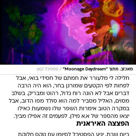
/
מאכזב. מתוך "Moonage Daydream"
פסטיבל קאן
חלילה לי מלעורר את חמתם של חסידי בואי, אבל
לפחות לפי הקטעים שמורגן בחר, הוא היה הרבה
דברים אבל לא הוגה רוח גדול, רהוט ומבריק. בשלב
מסוים, האליל מסביר למה הוא סולד מפו הדוב, אבל
במקרה הטוב אימרות השפר שלו נשמעות כאילו
יצאו מהספר של א.א מילן. לפעמים זה אפילו מביך.
הפצצה האיראנית
ביום שבת, יגיע הפסטיבל לסיומו עם טקס חלוקת