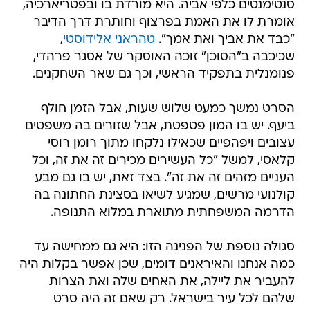
סנטימנטים כלפי אביה. היא מורדת בו ובפטריארכיה,
אומרת לו את האמת בפרצוף וחותרת דרך הדיבר
"כבד את אביך ואת אמך".
טהראני אלידוסטי
,
שכיכבה ב"הסוכן" זוכה האוסקר של אסגר פרהדי,
פנומנלית בתפקיד הראשי, וכך גם שאר השחקנים.
הסרט נמשך כמעט שלוש שעות, אבל הזמן חולף
ביעף. יש בו המון פטפטת, אבל שזורים בה משפטים
עצובים ויפהפיים שכאילו נלקחו מתוך רומן רוסי
קלאסי, למשל "כל העשירים מכירים זה את זה, וכל
העניים מזהים זה את זה". בצד זאת, יש בו גם מבע
קולנועי מרשים, שמגיע לשיאו בסצינת החתונה בה
הדרמה המשפחתית מתוארת במלוא התנופה.
סגולה נוספת של הפנינה הזו: היא גם ממחישה עד
כמה אנחנו והאיראנים דומים, שכן אפשר בקלות היה
להעביר את ליילה, את האחים שלה ואת הצרות
שלהם לכל עיר בישראל. רק שאם זה היה סרט