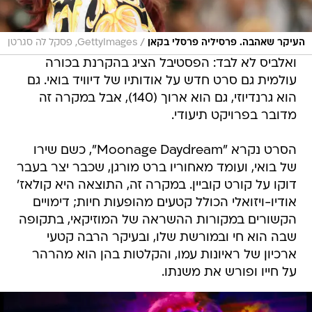
/
העיקר שאהבה. פרסיליה פרסלי בקאן
GettyImages, פסקל לה סגרטן
ואלביס לא לבד: הפסטיבל הציג בהקרנת בכורה
עולמית גם סרט חדש על אודותיו של דיוויד בואי. גם
הוא גרנדיוזי, גם הוא ארוך (140), אבל במקרה זה
מדובר בפרויקט תיעודי.
הסרט נקרא "Moonage Daydream", כשם שירו
של בואי, ועומד מאחוריו ברט מורגן, שכבר יצר בעבר
דוקו על קורט קוביין. במקרה זה, התוצאה היא קולאז'
אודיו-ויזואלי הכולל קטעים מהופעות חיות; דימויים
הקשורים במקורות ההשראה של המוזיקאי, בתקופה
שבה הוא חי ובמורשת שלו, ובעיקר הרבה קטעי
ארכיון של ראיונות עמו, והקלטות בהן הוא מהרהר
על חייו ופורש את משנתו.