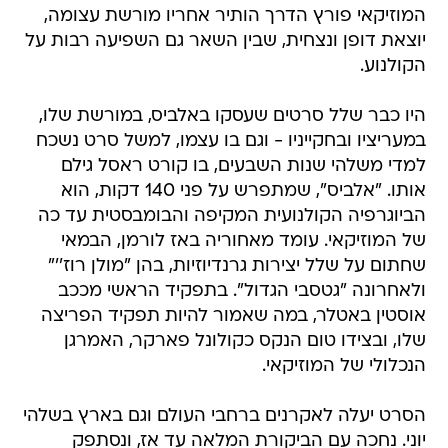
המוזיקאי פורץ הדרך הותיר אחריו מורשת עצומה,
יוצאת דופן ונצחית, שבין השאר גם השפיעה רבות על
הקולנוע.
היו כבר שלל סרטים שעסקו באלביס, במורשת שלו,
במעריציו ובחקייניו - וגם בו עצמו, למשל סרט נשכח
למדי משלהי שנות השבעים, בו קורט ראסל גילם
אותו. "אלביס", שמתפרש על פני 140 דקות, הוא
הביוגרפיה הקולנועית המקיפה והבומבסטית עד כה
של המוזיקאי. עומד מאחוריה באז לורמן, הבמאי
שחתום על שלל יצירות גרנדיוזיות, בהן "מולן רוז''"
ולאחרונה "גטסבי הגדול". בתפקיד הראשי מככב
אוסטין באטלר, במה שאמור להיות תפקיד הפריצה
שלו, ובצידו טום הנקס כקולונל פארקר, האמרגן
הנכלולי של המוזיקאי.
הסרט יעלה לאקרנים ברחבי העולם וגם בארץ בשלהי
יוני. נחכה עם הביקורת המלאה עד אז, ונסתפק