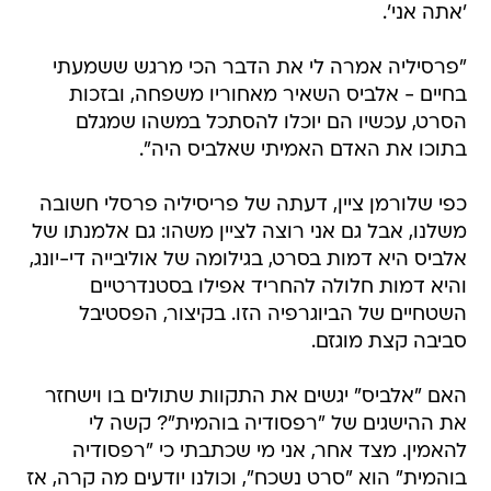
'אתה אני'.
"פרסיליה אמרה לי את הדבר הכי מרגש ששמעתי
בחיים - אלביס השאיר מאחוריו משפחה, ובזכות
הסרט, עכשיו הם יוכלו להסתכל במשהו שמגלם
בתוכו את האדם האמיתי שאלביס היה".
כפי שלורמן ציין, דעתה של פריסיליה פרסלי חשובה
משלנו, אבל גם אני רוצה לציין משהו: גם אלמנתו של
אלביס היא דמות בסרט, בגילומה של אוליבייה די-יונג,
והיא דמות חלולה להחריד אפילו בסטנדרטיים
השטחיים של הביוגרפיה הזו. בקיצור, הפסטיבל
סביבה קצת מוגזם.
האם "אלביס" יגשים את התקוות שתולים בו וישחזר
את ההישגים של "רפסודיה בוהמית"? קשה לי
להאמין. מצד אחר, אני מי שכתבתי כי "רפסודיה
בוהמית" הוא "סרט נשכח", וכולנו יודעים מה קרה, אז