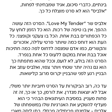
בינתיים, כדברי סיכום, אגיד שמבחינתי לפחות,
"אלביס" הוא לא סרט מוצלח כל כך.
אלביס שר "Love My Tender". הסרט הזה עושה
ההפך. אין בו טיפה של רכות. הוא כל הזמן לוחץ על
כל הכפתורים בבת אחת. הכל בו צעקני וקופצני. כל
העת הוא דוחס כמה שיותר פרטי עלילה, אזכורים
והקשרים, כמו אדם שמנסה לדחוס לפה כמה חתיכות
אוכל בבת אחת במקום ללעוס כל אחת בנפרד.
הסרט הזה בולע, לא לועס, וככל שהוא מתפתח כך
הוא גם נהיה יותר שטחי ויותר צפוי, ואלביס עוזב את
הבניין רגע לפני שהבניין יקרוס מרוב קלישאות.
עד כה, רוב הביקורות על הסרט חיוביות יותר משלי,
אבל לא יוצאות מגדרן. את לורמן, כך או כך, זה זה
פחות מעניין. במסיבת העיתונאים הבהיר כי הוא
מעדיף להשקיע את האנרגיות שלו במשפחתו של
אלביס - אלמנתו פריסיליה פרסלי, בתו ליסה מארי