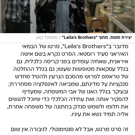
/
יצירת מופת. מתוך "Leila's Brothers"
פסטיבל קאן
מדובר ב"Leila's Brothers", סרטו של הבמאי
האיראני סעיד רוסטאי. הסרט נקרא בשם אישה
איראנית, שאחיה עומדים בפני קריסה כלכלית. גם
בגלל עסקאות מטופשות שעשו; גם בגלל ההחלטה
של טראמפ לפרוש מהסכם הגרעין ולהטיל מחדש
סנקציות על מדינתם, שמביאה לאינפלציה מסחררת;
ובעיקר בגלל האגו של אבי המשפחה, שמעדיף
להפקיר אותה ואת עתידה הכלכלי כדי שיוכל להגשים
את חלומו ולשמש סנדק בחתונה של משפחה אחרת,
אליה תמיד נשא את עיניו.
זה סרט מרגש, אבל לא סנטימנטלי. לגיבורה אין שום