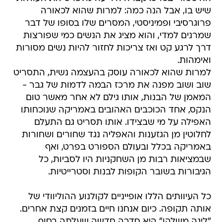
שיש בו, אבל הנה כמה: למרות שהוא לכאורה
פרוגרסיבי ופמיניסטי, המסרים שלו בסופו של דבר
שמרנים למדי, והוא מציג את הנשים כמי שפורצות
דרך לרגע קט ואז צריכות לחזור להיות נשים מסורות
ואימהות.
למרות שהוא לכאורה עוסק בהעצמה נשית, התסריט
שוב ושוב מפנה את מרכז הבמה לדמות של גבר -
המאמן של הבנות, אותו גילם לא אחר מאשר טום
הנקס, אחד הכוכבים האהובים באמריקה שנוכחותו
האפילה על מי שבצידו. אותו תסריט גם התעלם
לחלוטין מן הגזענות והאפליה נגד שחורים ושחורות
באמריקה בכלל ובעולם הספורט בפרט, ואף
שבמציאות רבות מן השחקניות היו לסביות, כל
הגיבורות בשובר הקופות לבנות וסטרייטיות.
כל העיוותים הללו אופייניים לקולנוע ההוליוודי של
אותה תקופה. כיום אנחנו חיים בזמנים קצת אחרים.
"ליגה משלהן" היא סדרה חדשה שעלתה בסוף