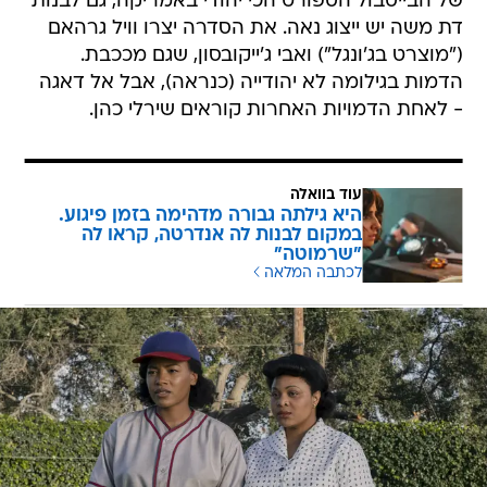
של הבייסבול הספורט הכי יהודי באמריקה, גם לבנות
דת משה יש ייצוג נאה. את הסדרה יצרו וויל גרהאם
("מוצרט בג'ונגל") ואבי ג'ייקובסון, שגם מככבת.
הדמות בגילומה לא יהודייה (כנראה), אבל אל דאגה
- לאחת הדמויות האחרות קוראים שירלי כהן.
עוד בוואלה
היא גילתה גבורה מדהימה בזמן פיגוע.
במקום לבנות לה אנדרטה, קראו לה
"שרמוטה"
לכתבה המלאה