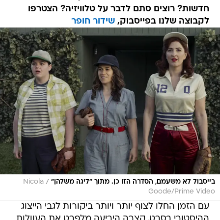
חדשות? רוצים סתם לדבר על טלוויזיה? הצטרפו
לקבוצה שלנו בפייסבוק,
שידור חופר
/
בייסבול לא משעמם, הסדרה הזו כן. מתוך "ליגה משלהן"
Nicola
Goode/Prime Video
עם הזמן החלו לצוף יותר ויותר ביקורות לגבי הייצוג
ההיסטורי בסרט. קצרה היריעה מלפרט את העוולות