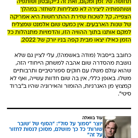
תחושה של זמן ומקום, ואת זה ג'ייקובסון ושותפיה
ושותפותיה ליצירה לא מצליחות לשחזר. במהלך
הצפייה, קל לשכוח שזירת ההתרחשות היא אמריקה
של שנות הארבעים. אין כמעט שום אלמנט שמצליח
למקם אותנו בתוך ההוויה הזו, והדמויות מתנהלות כל
הזמן כאילו יצאו מבית קפה בניו יורק של 2022.
כחובב בייסבול (מודה באשמה!), עלי לציין גם שלא
נושבת מהסדרה שום אהבה למשחק הייחודי הזה,
שהוא עולם משלו עם חוקים ספורטיביים ותרבותיים
משלו. באופן כללי, אין בה שום חדוות עשייה, ואף לא
קמצוץ מן האנרגיות, ההומור והאירוניה שהיו ב"ברוד
סיטי".
עוד בוואלה
יוצר "סמוך על סול": "הסוף של 'שובר
שורות' כל כך מושלם, מסוכן לנסות לחזור
על זה"