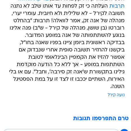
תרבות
העלתה כי זק לפחות עד אותו שלב לא נתנה
תשובה לקירל - לא שלילית ולא חיובית. עומרי יערי,
מנהלה של אנה זק, אמר לוואלה! תרבות: "בהחלט
רוברטו (בן שושן, מנהלה של קירל - ש"ב) פנה אלינו
בנוגע להשתתפותה של אנה במופע המדובר.
בבדיקה ראשונית ביומן ציינו בפניו שאנה בחו"ל,
ביקשנו להחזיר תשובה סופית אחרי שנבדוק אם
אפשר להזיז את הקמפיין הבינלאומי לטובת
השתתפות במופע - אך ללא כל הודעה מוקדמת
גילינו בתקשורת ש'אנה זק סירבה', וחבל". עם או בלי
האירוח, השתיים יככבו זו לצד זו על במת הפסטיגל
השנה.
נועה קירל
טרם התפרסמו תגובות