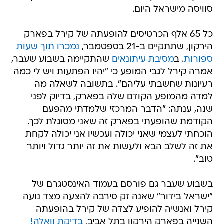
סוויסה מישראל היום.
כל 65 אלף הכרטיסים להופעתה של קירל בפארק
הירקון, שתתקיים ב-21 בספטמבר,
נמכרו תוך שעות
ספורות
. ב
מסיבת עיתונאים
שהתקיימה בשבוע שעבר,
אמרה קירל לגבי המופע כי "יהיו הפתעות ויש לי כמה
רעיונות שחשבתי עליהם". בתשובה לשאלה מה
למדה מהמופע הקודם שלה בפארק, בדיוק לפני
שנה, ענתה: "הדבר המרכזי שלמדתי מהפעם
הקודמת שהופעתי בפארק זה שאני מסוגלת לכך.
הוכחתי לעצמי שאני יכולה ועכשיו אני יכולה לקחת
את זה לשלב הבא ולעשות את זה יותר גדול ויותר
טוב".
בשבוע שעבר גם פורסם בעמוד האינסטגרם של
"ישראל בידור" שאנה זק סירבה להצעה מצד נועה
קירל ואנשיה להופיע לצדה של קירל בהופעתה
השנייה בפארק הירקון בתל אביב,
בדיקת וואלה!