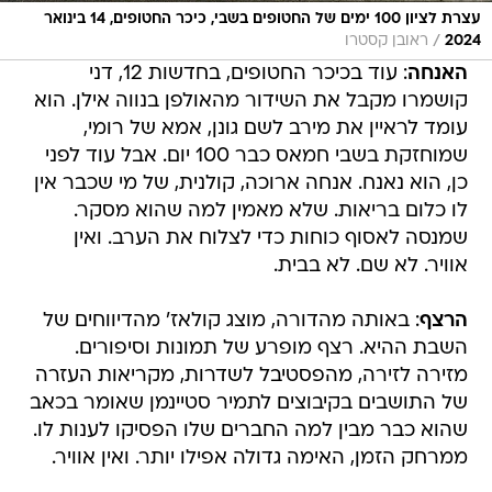
עצרת לציון 100 ימים של החטופים בשבי, כיכר החטופים, 14 בינואר
/
2024
ראובן קסטרו
האנחה
: עוד בכיכר החטופים, בחדשות 12, דני
קושמרו מקבל את השידור מהאולפן בנווה אילן. הוא
עומד לראיין את מירב לשם גונן, אמא של רומי,
שמוחזקת בשבי חמאס כבר 100 יום. אבל עוד לפני
כן, הוא נאנח. אנחה ארוכה, קולנית, של מי שכבר אין
לו כלום בריאות. שלא מאמין למה שהוא מסקר.
שמנסה לאסוף כוחות כדי לצלוח את הערב. ואין
אוויר. לא שם. לא בבית.
הרצף
: באותה מהדורה, מוצג קולאז' מהדיווחים של
השבת ההיא. רצף מופרע של תמונות וסיפורים.
מזירה לזירה, מהפסטיבל לשדרות, מקריאות העזרה
של התושבים בקיבוצים לתמיר סטיינמן שאומר בכאב
שהוא כבר מבין למה החברים שלו הפסיקו לענות לו.
ממרחק הזמן, האימה גדולה אפילו יותר. ואין אוויר.