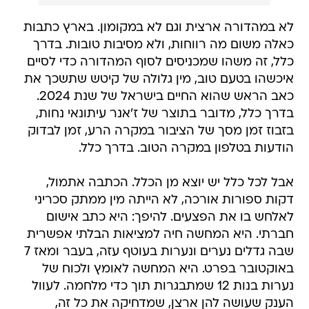
לא במהדורה ארצית וגם לא במקומון. בארץ כתבות
כאלה משום מה רווחות, ולא מסיבות טובות. בדרך
כלל, זה משהו שמכניסים לסוף המהדורה כדי לסיים
איכשהו בטעם טוב, מין גלולה של קיטש שתשכך את
כאב הראש שהוא החיים בישראל של שנת 2024.
בדרך כלל, מדובר בתוצר של ז'אנר עיתונאי נחות,
בזבוז זמן מסך של הציבור במקרה הרע, זמן לבדוק
הודעות בטלפון במקרה הטוב. בדרך כלל.
אבל לכל כלל יש יוצא מן הכלל. הכתבה אתמול,
דקות ספורות אורכה, לא הייתה מין ממתק סכריני
לאלחש בו את הפצעים. להיפך: היא כתב אישום
חברתי. היא המחשה חיה למציאות הבלתי אפשרית
שבה גדלים נערים ונערות בעוטף עזה, בעבר ומאז 7
באוקטובר בפרט. היא המחשה לאומץ ולכוח של
נערות בנות 12 שמתבגרות תוך כדי מלחמה. לעוול
הענק שעושה להן ארצן, שמדחיקה את כל זה,