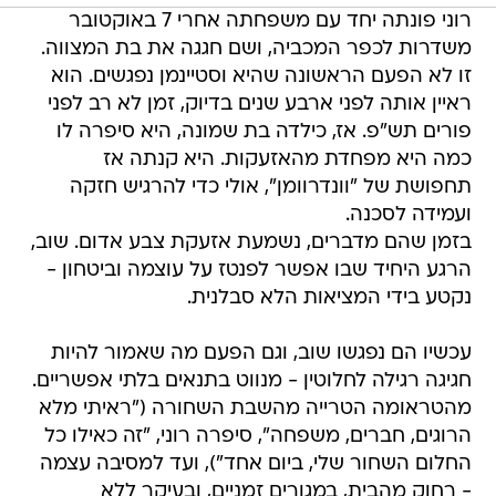
רוני פונתה יחד עם משפחתה אחרי 7 באוקטובר
משדרות לכפר המכביה, ושם חגגה את בת המצווה.
זו לא הפעם הראשונה שהיא וסטיינמן נפגשים. הוא
ראיין אותה לפני ארבע שנים בדיוק, זמן לא רב לפני
פורים תש"פ. אז, כילדה בת שמונה, היא סיפרה לו
כמה היא מפחדת מהאזעקות. היא קנתה אז
תחפושת של "וונדרוומן", אולי כדי להרגיש חזקה
ועמידה לסכנה.
בזמן שהם מדברים, נשמעת אזעקת צבע אדום. שוב,
הרגע היחיד שבו אפשר לפנטז על עוצמה וביטחון -
נקטע בידי המציאות הלא סבלנית.
עכשיו הם נפגשו שוב, וגם הפעם מה שאמור להיות
חגיגה רגילה לחלוטין - מנווט בתנאים בלתי אפשריים.
מהטראומה הטרייה מהשבת השחורה ("ראיתי מלא
הרוגים, חברים, משפחה", סיפרה רוני, "זה כאילו כל
החלום השחור שלי, ביום אחד"), ועד למסיבה עצמה
- רחוק מהבית, במגורים זמניים, ובעיקר ללא