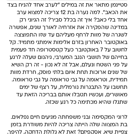
סטיינמן מתאר את זה במילים "לערב אחד להניח בצד
את הכאב". למה נערה בת 12 צריכה למצוא ערב
אחד בלי כאב? איך זה בכלל סביר? זה הגיוני רק
במדינה שהפקירה את אזרחיה לאורך שנים, אפשרה
לשגרה של מוות לרחף מעליהם עד שזו התפוצצה
באוקטובר האחרון בזרם אלימות אימתני מתמיד. קל
לחשוב על 7 באוקטובר כעל קטסטרופה חד פעמית
בחייהם של תושבי הנגב המערבי, גיהנום שעלה לרגע
על פני השטח ונעלם, אבל זה לא נכון - זה רק השיא
של שנים ארוכות תחת איום בלתי פוסק, חרדת מוות
תמידית, וטראומה על גבי טראומה על גבי טראומה.
תחשבו על התבגרות נורמלית, על רצף של ימים
מאושרים, ועכשיו תטבלו אותם בבריכה הזאת עד
שתגלו שהיא מכתימה כל רגע שכזה.
לרוני המקסימה ובני משפחתה מגיעים חיים נפלאים.
בת המצווה שלה הייתה צריכה להיות משודרת בזמן
צפיית שיא. אסקפיזם? זאת לא גלולת הדחקה, להיפך.