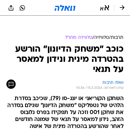
תרבות
/
טלוויזיה
/
טלוויזיה מחו"ל
כוכב "משחק הדיונון" הורשע
בהטרדה מינית ונידון למאסר
על תנאי
וואלה תרבות
עודכן לאחרונה: 15.3.2024 / 10:36
השחקן הקוריאני או יונג-סו (79), שכיכב בסדרת
הלהיט של נטפליקס "משחק הדיונון" שגילם בסדרה
את שחקן 001 וזכה על תפקידו בפרס גלובוס
הזהב, נידון למאסר על תנאי של שמונה חודשים
לאחר שהורשע בהטרדה מינית של אישה