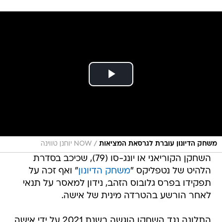
/
משחק הדיונון עוברת לגרסאת המציאות
NOW יוחנן טווינה
השחקן הקוריאני או יונג-סו (79), שכיכב בסדרת
הלהיט של נטפליקס "
משחק הדיונון
" ואף זכה על
תפקידו בפרס גלובוס הזהב, נידון למאסר על תנאי
לאחר הורשע בהטרדה מינית של אישה.
התלונה נגד השחקן הוגשה בשנת 2021 על ידי אישה