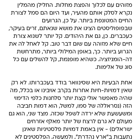
מזוהים עם לכלוך והפצת מחלות. החלילן מהמלין
נקרא לסלק אותם מהעיר, ועד היום הם סמל לצורת
החיים המטונפת ביותר. על כן, הגרועים
שבפופוליסטים הציגו את מושא שנאתם, זרים בעיקר,
כעכברים. כן, גם את היהודים. קל יותר לשנוא צורת
חיים שלא מזוהה עם שום דבר טוב. קל לאחל לה את
הגרוע ביותר. כך, באופן המילולי ביותר, מתרחשת
דה-הומניזציה. כשהיא מופנמת, קל להשלים עם כל
סוג של אלימות.
אחת הבעיות היא שסינוואר בודד בעכברותו. לא רק
שאין דמויות-חיות אחרות בקרב אויבינו או בכלל, מה
שהיה מאפשר אולי קצת יותר סלחנות כלפי הדימוי
הזה (נסראללה של סמו, למשל, הוא דמות חביבה
ומשעשעת שלא ירדה לשפל שכזה. מצד שני, הוא גם
מעולם לא גרם לרצח של יותר מאלף אזרחים
ישראלים) - אין באמת דמויות פלסטיניות שאינן
נתעבות ב"ארץ נהדרת", ולמעשה, הפלסטינים לא