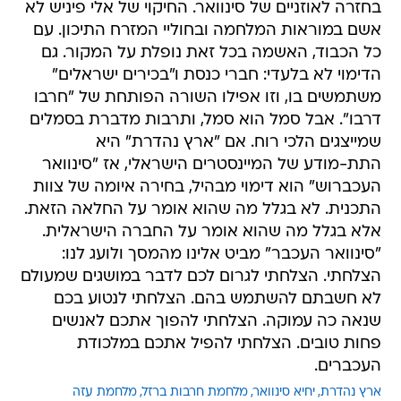
בחזרה לאוזניים של סינוואר. החיקוי של אלי פיניש לא
אשם במוראות המלחמה ובחוליי המזרח התיכון. עם
כל הכבוד, האשמה בכל זאת נופלת על המקור. גם
הדימוי לא בלעדי: חברי כנסת ו"בכירים ישראלים"
משתמשים בו, וזו אפילו השורה הפותחת של "חרבו
דרבו". אבל סמל הוא סמל, ותרבות מדברת בסמלים
שמייצגים הלכי רוח. אם "ארץ נהדרת" היא
התת-מודע של המיינסטרים הישראלי, אז "סינוואר
העכברוש" הוא דימוי מבהיל, בחירה איומה של צוות
התכנית. לא בגלל מה שהוא אומר על החלאה הזאת.
אלא בגלל מה שהוא אומר על החברה הישראלית.
"סינוואר העכבר" מביט אלינו מהמסך ולועג לנו:
הצלחתי. הצלחתי לגרום לכם לדבר במושגים שמעולם
לא חשבתם להשתמש בהם. הצלחתי לנטוע בכם
שנאה כה עמוקה. הצלחתי להפוך אתכם לאנשים
פחות טובים. הצלחתי להפיל אתכם במלכודת
העכברים.
ארץ נהדרת
יחיא סינוואר
מלחמת חרבות ברזל
מלחמת עזה