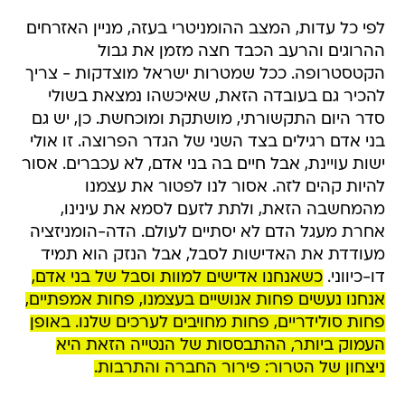
לפי כל עדות, המצב ההומניטרי בעזה, מניין האזרחים
ההרוגים והרעב הכבד חצה מזמן את גבול
הקטסטרופה. ככל שמטרות ישראל מוצדקות - צריך
להכיר גם בעובדה הזאת, שאיכשהו נמצאת בשולי
סדר היום התקשורתי, מושתקת ומוכחשת. כן, יש גם
בני אדם רגילים בצד השני של הגדר הפרוצה. זו אולי
ישות עויינת, אבל חיים בה בני אדם, לא עכברים. אסור
להיות קהים לזה. אסור לנו לפטור את עצמנו
מהמחשבה הזאת, ולתת לזעם לסמא את עינינו,
אחרת מעגל הדם לא יסתיים לעולם. הדה-הומניזציה
מעודדת את האדישות לסבל, אבל הנזק הוא תמיד
דו-כיווני.
כשאנחנו אדישים למוות וסבל של בני אדם,
אנחנו נעשים פחות אנושיים בעצמנו, פחות אמפתיים,
פחות סולידריים, פחות מחויבים לערכים שלנו. באופן
העמוק ביותר, ההתבססות של הנטייה הזאת היא
ניצחון של הטרור: פירור החברה והתרבות.