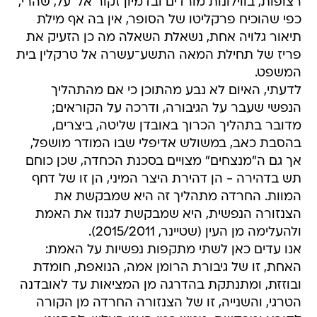
רצופות, בווילונות מורדים ובדמיון זקור אל־על, שהרי,
כפי שהוכיח פרקליטו של הסופר, אין בה אף מילת
תיאור גלויה אחת, נשאלת השאלה מה כן הזעיק את
פריז של תחילת המאה התשע־עשרה אל טרקלין בית
המשפט.
לדעתי, האיום לא נבע מהתוכן כי אם מהתהליך
הנפשי שעבר על הגיבורה, ודרכה על הקוראים;
מדובר בתהליך הכרוך באובדן שליטה, ביצרים,
בהסבת כאב, במשולש אדיפלי שבו המודר מושפל,
אך גם ה"מנצחים" מצויים בסכנת הכחדה, שכן כוחם
תש בדהירה - הן דהירת היצר המיני, הן זו של דחף
המוות. החרדה מתהליך זה היא שמבקשת את
הצנזורה הנפשית, היא שמבקשת לגנוז את האמת
ולהעלימה מן העין (שטיינר, 2015/2011).
אנו עדים כאן לשתי מתקפות נפשיות על האמת:
האחת, זו של גיבורת הרומן אמה, הנואפת, חומדת
ובוזזת, ומתנתקת בהדרגה מן המציאות עד לאובדנה
הטרגי, והשנייה, זו של הצנזורה החרדה מן הקורה