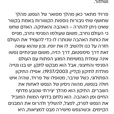
ושחזור.
פרויד מתאר כאן מהלך מפואר של הנפש, מהלך
שחושף שתי גיבורות נוספות הקשורות באמת בקשר
שאינו ניתן להתרה - האהבה והאתיקה. האדם שחש
כי העולם נחרב, משום שעולמו הפנימי נחרב, מגייס
את כוחות האהבה שנותרו לו כדי להעמיד את העולם
חזרה על כנו ולהשיב לו את יופיו. נכון שהוא עושה
זאת דרך סימפטום, דרך הזיה, משום שבינתיים נפשו
אינה עומדת במשימת המגע הפתוח עם העולם
הפנימי והחיצוני, אבל הוא מבקש לתקן. יש בנו נטייה
מולדת לתיקון (קליין, 1937/2003). אפילו התיקון
הפתולוגי, כשל שרבר, מטופלו של פרויד, שהיה איש
חולה בנפשו, מהווה ניסיון של הנפש לאחות את
השברים. התיקון הוא מהלך יצירתי שנובע מדחף
החיים ומן האהבה. הוא נלחם בדחף המוות המוביל
את הנפש לפרק, לפצל, להשליך ולהרוס את המבנים
הקיימים. וכשהנפש מישירה מבט למציאות, היא