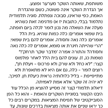
משותפת, שאותה השקר מערער ופוצע.
אך הגדרת השקר אינה פשוטה, כשם שהגדרת
האמת, כפי שראינו, סבוכה ונפתלת. סוגיה תלמודית
(תלמוד בבלי, כתובות יז א) מדגימה זאת כשהיא
מעלה את השאלה מה נכון לומר לכלה ביום חופתה.
בית שמאי אומרים: כלה כמות שהיא. בית הלל
אומרים: כלה נאה וחסודה. אומרים להם בית שמאי:
"הרי שהייתה חיגרת או סומא, אומרים לה כלה נאה
וחסודה? והתורה אמרה 'מדבר שקר תרחק'!"
(שמות כג, ז). עונים להם בית הלל לאחר פולמוס
קצר: "לא כחל ולא שרק ולא פרכוס - ויעלת חן",
רוצים לומר - כלה, גם אם היא לא מתאפרת ולא
מתייפייפת - בליל כלולותיה נראית כיעלת חן. לפיכך,
לא יהיה זה שקר אלא אמת לאמיתה.
דיאלוג תלמודי קצר זה מסייע להוציא מן הכלל עוד
היבט הקשור בסוגיית השקרים והאמת - והוא כל הפן
הסובייקטיבי של תפיסת המציאות. במקרים רבים כל
כך יראו שניים את אותה מציאות בדרכים שונות, עד