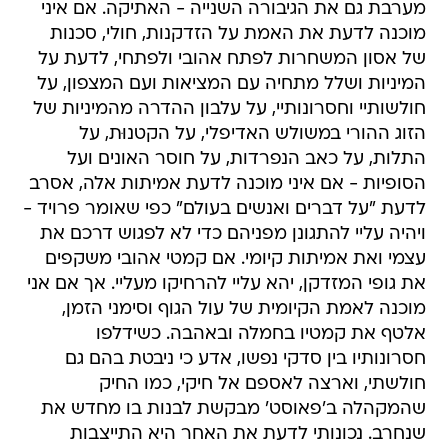
מערבת גם את הגיבורה השנייה - האתיקה. אם איני
מוכנה לדעת את האמת על הזדקנות, חולי, סכנות
של אסון המשחרות לפתח אהובי ולפתחי, לדעת על
המיניות ושלל מתחיה עם המציאות ועם המצפון, על
חולשותיי וחסרונותיי, על עלבון ההדרה מהמיניות של
הזוג ההורי במשולש האדיפלי, על הקטנוּת, על
התלות, על כאב הנפרדות, על חוסר האונים ועל
הסופיות - אם איני מוכנה לדעת אמיתות אלה, אסרב
לדעת "על דברים ואנשים בעולם" כפי שאומר פרויד -
ויהיה עליי להתגונן מפניהם כדי לא לפגוש דרכם את
עצמי ואת אמיתות קיומי. אם קמטי אהובי משקפים
את גופי המזדקן, יהא עליי להרחיקו מעליי. אך אם אני
מוכנה לאמת הקיומית של עול הגוף וסימני הזמן,
אלטף את קמטיו בחמלה ובאהבה. כשידלפו
חסרונותיו בין סדקי נפשו, אדע כי ניבטת בהם גם
חולשתי, וארצה לאספם אל חיקי, כמו החיק
שהמקהלה ב'פאוסט' מבקשת לבנות בו מחדש את
שנחרב. נכונותי לדעת את האחר היא התייצבות