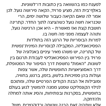
לפענח כמו בהשוואה בין כתובות דו־לשוניות.
באלף־בית הזה, מציע פרויד, הקאה פירושה גועל. לכן
אמר לה שאם הקיאה כעבור שלושה ימים, הרי
שכנראה חשה גועל כשהציצה לתוך החדר. קתרינה
חושבת קצת ואז מאשרת - היא אכן הרגישה גועל,
ותוהה לעצמה מפני מה חשה בו.
למרות הבוסריות של הרגע הזה בתולדות
הפסיכואנליזה, המקבילה לבוסריות המינית־נפשית
של קתרינה, יש משהו מאיר עיניים באנלוגיה של
פרויד בין הפירוש הפסיכואנליטי לעבודת תרגום בין
לשונות. "האמת" נחשפת דרך הסיפור של המטופלת,
דרך האסוציאציות החופשיות שלה, אשר צפות
ועולות בהן סמיכויות בלשון, בזמן, ברגש, בחוויה,
ומובילות אל הבנת הקודים הפרטיים שלה, ומתוכם
לגילוי הקונפליקט שמנע ממנה להמשיך לנוע בעולם
בחופשיות, בסקרנות ובפתיחות, והסיג אותה למחלה
ולהדחקה.
אלא שתהיה זאת הבנה שטוחה ורדוקטיבית, משל