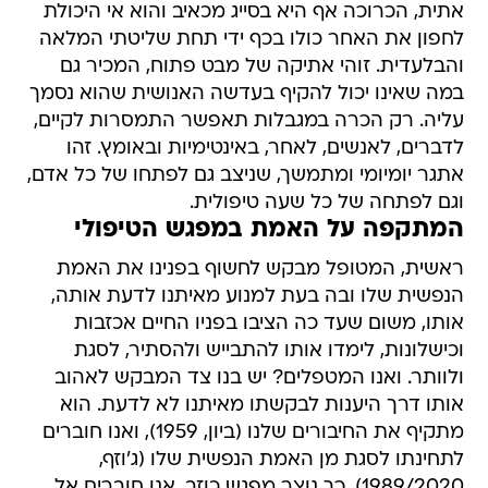
אתית, הכרוכה אף היא בסייג מכאיב והוא אי היכולת
לחפון את האחר כולו בכף ידי תחת שליטתי המלאה
והבלעדית. זוהי אתיקה של מבט פתוח, המכיר גם
במה שאינו יכול להקיף בעדשה האנושית שהוא נסמך
עליה. רק הכרה במגבלות תאפשר התמסרות לקיים,
לדברים, לאנשים, לאחר, באינטימיות ובאומץ. זהו
אתגר יומיומי ומתמשך, שניצב גם לפתחו של כל אדם,
וגם לפתחה של כל שעה טיפולית.
המתקפה על האמת במפגש הטיפולי
ראשית, המטופל מבקש לחשוף בפנינו את האמת
הנפשית שלו ובה בעת למנוע מאיתנו לדעת אותה,
אותו, משום שעד כה הציבו בפניו החיים אכזבות
וכישלונות, לימדו אותו להתבייש ולהסתיר, לסגת
ולוותר. ואנו המטפלים? יש בנו צד המבקש לאהוב
אותו דרך היענות לבקשתו מאיתנו לא לדעת. הוא
מתקיף את החיבורים שלנו (ביון, 1959), ואנו חוברים
לתחינתו לסגת מן האמת הנפשית שלו (ג'וזף,
1989/2020). כך נוצר מפגש כוזב. אנו חוברים אל