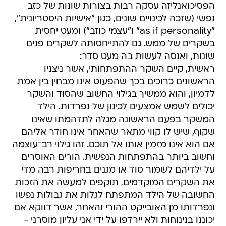
הפסיכואנליזה עסקה רבות בצורות שונות של כזב
נפשי (שזכה לכינויים שונים, כגון "אישיות היסטריונית",
"as if personality" ו"עצמי כוזב") ומעט יחסית
בשקרים של ממש. גם להתייחסותה לשקרים פנים
שונות, ואנסה לעשות בה מעט סדר:
ראשית, קיים השקר ההתפתחותי, אשר ניצניו
הראשונים כרוכים בכך שהפעוט אינו מבחין בין אמת
לדמיון, והוא ממשיך בגילוי החשוב שהסוד והשקר
יכולים לשמש אמצעים לכינון של נפרדות. הילד
המשקר בפעם הראשונה מגלה לתדהמתו שאינו
שקוף, שיש לו קווי מתאר שהאחר אינו חודר אליהם
אם הוא אינו מזמין אותו אל תוכם. זהו גילוי רב־עוצמה
וחשוב ביותר בהתפתחות הנפשית. הורים האוסרים
על ילדיהם לשמור סוד או מגנים בחריפות רבה מדי
את השקרים המוקדמים, תוקפים למעשה את הזכות
החשובה של הילד המתפתח לגלות את גבולות נפשו
ונפרדותו מן האובייקט ההורי והאחר, אשר דווקא אם
יכוננו בנינוחות ולא יירדפו על ידי אני עליון מוסרני -