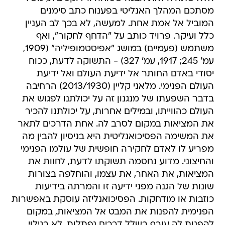
מסתכם המהלך האנליטי בפענוח כתב סימנים
המוביל אל אמת אחת. למעשה, לא בכך לב העניין
כלל ועיקר. פרויד כותב על "הדחף לחקור", ואף
משתמש (פעמיים) במושג "אפיסטמופיליה" (1909,
עמ' 245; 1917, עמ' 327) - התשוקה לדעת, ככוח
יסודי באדם החותר אל ידיעת העולם ואל ידיעת
העולם הפנימי. מלאני קליין (2013/1930) הרחיבה
בדבר השפעתו של מנגנון זה על יכולתנו לפגוש את
העולם כהווייתו, ובמילים אחרות, על יכולתנו להכיר
את המציאות במקום לסרב לה. אחת הדרכים לתאר
את המשימה הפסיכואנליטית היא בניסיון להבין מה
מפריע לו לאדם לחקירה חופשית של עולמו הפנימי
והחיצוני. מדוע נחסמה תשוקתו לדעת, לחוות את
המציאות, את האחר, את עצמו, והוחלפה בצורות
שונות של הגנה מפני ידיעה זו והמרתה בידיעות
כוזבות או מודחקות. הפסיכואנליזה עוסקת באפשרות
הפנימית להפנות את המבט אל המציאות, במקום
להפנות לה עורף בשלל דרכים נפתלות. לא בגילוי