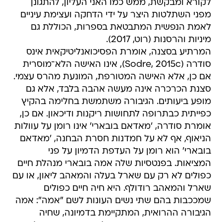
לקורא ומבקשת, ממש כמו האני העליון, להתגונן
מפני השתלטות היצר על ידי הדחקה ועצימת עיניים
לאמת הנפשית המתבטאת בספרות, הכוללת גם
מיניות והרסנות (רוט, 2017).
המרתיע בסצנה, אומרת הפסיכואנליטיקאית אינס
סודרה (Sodre, 2015c), אינו האישה הלא־מוסרית
אם כן, אלא האישה המטורפת, המונעת מהרס עצמי.
סצנת הכרכרה אינה מעשה אהבה בלבד, אלא גם
מופע ביעותים. הגיבורה משתמשת בחלימה בהקיץ
כפייתית כבתרופה לתחושות ריקנות ודיכאון. אם כן,
אומרת סודרה, 'מאדאם בובארי' אינו רומן על עוולות
הניאוף, אף לא על חמדנות חסרת הבחנה, 'מאדאם
בובארי' הוא רומן על העדפת הדמיון על פני
המציאות. בפנטסיות שלה אמה בובארי מנהלת חיים
כפולים לא רק עם שארל בעלה והמאהב ליאון, או עם
שארל והמאהב רודולף. היא חיה חיים כפולים
שמככבות בהם שתי נשים העונות לשם "אמה": אמה
הגיבורה ההרואית, המתקיימת בדמיונה, שחיה