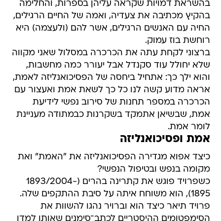
בהשראת דמויות שקראה עליהן בספרות, והחלימה
בהקיץ מכתיבה את צעדיה, ואמה של החיים הרגילים,
החיה עם האנשים הרגילים, אשר להם (ולעצמה) היא
רוחשת בוז עמוק.
ברצוני לקחת עתה את הכרכרה במסלול שאני מקווה
שלא יחולל עוד סקנדל אבל יעורר כמה מחשבות,
והוא ילך כך: אתחיל ביחסה של הפסיכואנליזה לאמת,
אראה מדוע קשה לנו כל כך לשאת אמת ואעצור עם
הכרכרה במספר תחנות של סירוב נפשי לידיעת
אמת, שבשיאן אתמקד בשקרנות כבמתודה מעניינת
לומר אמת.
אמת ופסיכואנליזה
כיצד אפוא מגדירה הפסיכואנליזה את "האמת" ואת
מקומה בנפש ובטיפול הנפשי?
כשפרויד פוגש את קתרינה בהרים (1893/2004-
1895), הוא משוחח איתה על סיבת ההתקפים שלה.
פרויד תיאר כיצד הוא וברויר נהגו להשוות את
הסימפטומים ההיסטריים לכתב־סימנים שאותו למדו