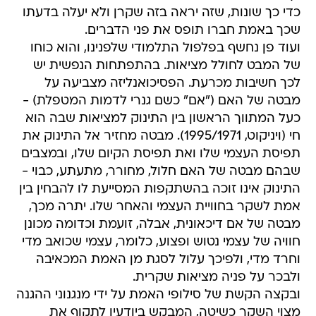
כדי כך שונות, שזה יראה בזה שקרן ולא יעלה בדעתו
שכך באמת חברו תופס את פני הדברים.
ועוד פן נחשף בפלפול התלמודי שלפנינו, והוא כוחו
של המבט לחולל מציאות. בהתפתחות הנפשית יש
לכך חשיבות מכרעת. הפסיכואנליזה מצביעה על
מבטה של האם ("אם" כשם גנרי לדמות המטפלת) -
כעל המתווך הראשון בין התינוק למציאות שבה הוא
חי (ויניקוט, 1995/1971). מבטה מחזיר אל התינוק את
תפיסת העצמי שלו ואת תפיסת הקיום שלו, ובמצבים
שבהם מבטה של האם חלול, מחורר, מתעתע, כבוי -
התינוק אינו זוכה בהשתקפות המסייעת לו להבחין בין
אמת לשקר בחוויית העצמי והאחר שלו. יתרה מכך,
מבטה של אם דיכאונית, אבלה, זועמת וכדומה מכונן
חוויה של עצמי נטוש ופצוע, כלומר, עצמי שכואב מדי
וחרד מדי, ולפיכך עלול לסגת מן האמת המכאיבה
ולבכר על פניה מציאות שקרית.
ובקצה הקשת של סילופי האמת על ידי מנגנוני ההגנה
מצוי השקר כשיטה, המבקש ביודעין לתקוף את