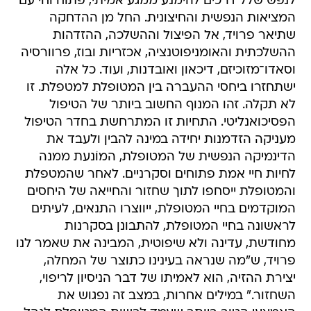
לנפש שלל דרכים להימנע ממגע אמיתי, פתוח וחי עם
המציאות הנפשית והחיצונית. החל מן ההדחקה
שתיאר פרויד, אל הפיצול וההשלכה, ההזדהות
ההשלכתית והאומניפוטנציה, אכזריות ובוז, פרוורסיה
וסאדו־מזוכיזם, דיכאון ואובדנות, ועוד. כל אלה
ישתחזרו ביחסי ההעברה בין המטופלת למטפלת. זו
לא תקלה. זהו המנוף החשוב ביותר של הטיפול
הפסיכואנליטי. התחיות זו המתרחשת בחדר הטיפול
מעניקה הזדמנות יחידה במינה להבין ולעבד את
הדינמיקה הנפשית של המטופלת, המוֹנעת ממנה
לחיות חיי אמת פתוחים וסקרניים. לאחר שהמטפלת
והמטופלת ייסחפו לתוך שחזור והחייאה של היחסים
המוקדמים בחיי המטופלת, ייווצרו התנאים, לעיתים
לראשונה בחיי המטופלת, להתבונן בסקרנות
מחודשת, עדינה ולא שיפוטית, המבינה את שאמר לנו
פרויד, ש"מה שנראה בעינינו כתוצר של המחלה,
יצירת ההזיה, הוא לאמיתו של דבר הניסיון לריפוי,
השחזור." במילים אחרות, במצב זה נפגוש את