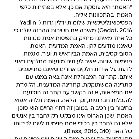
"האמת" היא עוסקת אם כן, אלא בפתיחות כלפי
האמת, בהתכוונות אליה.
הפסיכואנליטיקאית שלומית ידלין גדות (Yadlin-
Gadot, 2016) מאירה את חשיבות ההבנה שלנו כי
כל אחד מאיתנו מחזיק בתפיסות אמת מגוונות
שאיננו מודעים להן: האמת המדעית, האמת
הסובייקטיבית, האמת הבין־אישית ועוד. מגמות
פנימיות שונות, אשר לעיתים מוֹנעות מחלקים באני
לדעת על אודות חלקים אחרים שאינם מתיישבים
איתם. קתרינה המבוהלת אינה באה במגע עם
קתרינה המשתוקקת. קתרינה המדענית, הלומדת
את המציאות, אינה בקשר עם קתרינה הנכנעת
להגבלות חברתיות, וכך הלאה. האמת תלויה אפוא
בחיבור בין רכיביה. במובן זה דחף החיים הוא סוכן
האמת, שכן הארוֹס אינו מבקש רק לחבר בין אנשים
אלא גם לחבר בין רכיבי אמת פנימיים לשם לכידותו
של האני (Blass, 2016, 310).