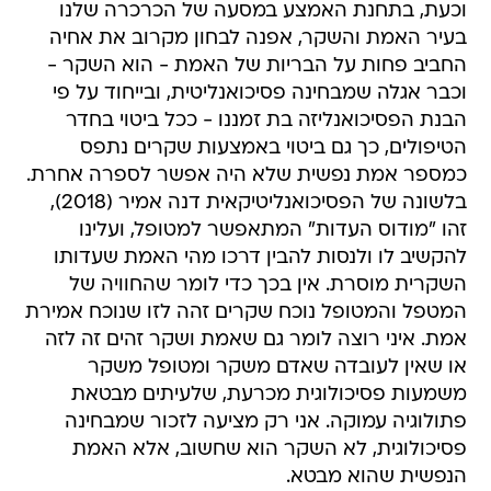
וכעת, בתחנת האמצע במסעה של הכרכרה שלנו
בעיר האמת והשקר, אפנה לבחון מקרוב את אחיה
החביב פחות על הבריות של האמת - הוא השקר -
וכבר אגלה שמבחינה פסיכואנליטית, ובייחוד על פי
הבנת הפסיכואנליזה בת זמננו - ככל ביטוי בחדר
הטיפולים, כך גם ביטוי באמצעות שקרים נתפס
כמספר אמת נפשית שלא היה אפשר לספרה אחרת.
בלשונה של הפסיכואנליטיקאית דנה אמיר (2018),
זהו "מודוס העדות" המתאפשר למטופל, ועלינו
להקשיב לו ולנסות להבין דרכו מהי האמת שעדותו
השקרית מוסרת. אין בכך כדי לומר שהחוויה של
המטפל והמטופל נוכח שקרים זהה לזו שנוכח אמירת
אמת. איני רוצה לומר גם שאמת ושקר זהים זה לזה
או שאין לעובדה שאדם משקר ומטופל משקר
משמעות פסיכולוגית מכרעת, שלעיתים מבטאת
פתולוגיה עמוקה. אני רק מציעה לזכור שמבחינה
פסיכולוגית, לא השקר הוא שחשוב, אלא האמת
הנפשית שהוא מבטא.