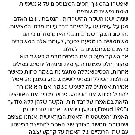
יאפשרו בהמשך יחסים המבוססים על אינטימיות
ואמת נפשית משותפת.
שנית, ישנו השקר ההישרדותי, הנסיבתי, שבו האדם
מגן על עצמו או על האחר דרך עיוות פרטי המציאות.
זהו סוג השקר שמרבית בני האדם מודים כי הם
משתמשים בו מפעם לפעם, לעומת אלה המשקרים
כי אינם משתמשים בו לעולם.
אך השקר מעסיק את הפסיכותרפיה כאשר הוא
מהווה חלק ממתודה קיומית ומניהול יחסים. במילים
אחרות, הפסיכואנליזה מתעניינת בשקר פחות מאשר
בהולכת השולל ובמניע לשימוש בה. במובן זה, אפילו
אמירת אמת יכולה לשמש כשקר, אם היא אמורה
להוביל בכחש את השומע. פרויד מזכיר את האופציה
הזאת במאמרו על "בדיחות והקשר שלהן ללא מודע"
(1905 Freud,) וטוען שכאשר אנחנו עוברים מן
האמת "המשפטית" לאמת הבין־אישית, אנחנו מצפים
שהדובר יתחשב בצורך של האחר להתייצב בביטחון
עם שתי הרגליים של האמת על קרקע יציבה