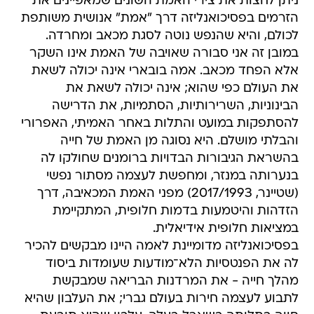
ניתן לחצות את צירי האמת השונים שמאפיינים את
הזרמים בפסיכואנליזה דרך "אמת" אנושית משותפת
לכולם, והיא שהנפש נוטה לסגת מכאב ומחרדה.
במובן זה אני סבורה שאויבה של האמת אינו השקר
אלא הפחד מכאב. אמה בובארי אינה יכולה לשאת
את העולם כפי שהוא; אינה יכולה לשאת את
הבינוניות, השרירותיות, הסתמיות, את הדרישה
להסתפקות במועט והתלות באחר האמיתי, האפרורי
והבלתי מושלם. היא נסוגה מן האמת של חייה
בהשראת הגיבורות הבדויות ברומנים שחולקו לה
בנערותה במנזר, ומחפשת לעצמה מסתור נפשי
(שטיינר, 2017/1993) מפני האמת המכאיבה, דרך
הזדהות והיטמעות בדמות חלופית, המתקיימת
במציאות חלופית אידיאלית.
בפסיכואנליזה מדומיינת לאמה היינו מבקשים להכיר
לה את הפנטסיות הלא־מודעות שעומדות ביסוד
מהלך חייה - את המרדנות הבריאה שמבקשת
לתבוע לעצמה חירות בעולם גברי; את העלבון שהיא