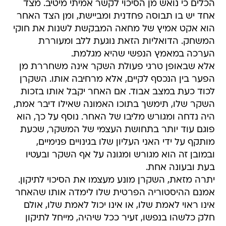
הכלים כי נואש מן הסיכוי לקשר אמיתי מיטיב. מצד
אחד יש בו תבוסה פחדנית ומביישת, ומן הצד האחר
הוא אקט אמיץ של מחאה המבקשת לשנות את חוקי
המשחק. הדואליות הזאת נוגעת ללב ומעוררת
הערכה במאמץ הנפשי שהיא מגלמת.
אלא שבאופן טרגי פעולת השקר אינה משחררת מן
הפער בין הנכסף לקיים, אלא מרחיבה אותו. השקרן
לכוד כעת במצב אבוד. אם האחר יקבל אותו בזכות
השקר שלו, תימשך בתוכו האמונה שאילו דיבר אמת,
היה נדחה ומגורש מליבו של האחר. נוסף על כך, הוא
פוגם עוד יותר בתחושת העצמי של המשקר, שכעת
מותקף על ידי האני העליון שלו בגינויים פנימיים,
ובמובן זה הוא מגורש ומגונה על אף השקר ובעטיו
בעת ובעונה אחת.
יתרה מזאת, השקרן מונע מעצמו את הסיכוי לתיקון.
אמנם ההיסטוריה הפרטית שלו לימדה אותו שהאחר
אינו ראוי לאמת שלו, או אינו יכול לאמת שלו, אולם
חלק כלשהו בנפשו, זעיר ככל שיהיה, מייחל לתיקון