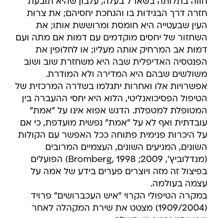
חווה בתלותה בשארל בעלה, עלבון שהיא תובעת
חזרה דרך הבגידות בו והגחכת יחסיהם; את צרוּת
העין שבעטייה היא חומסת ומרוששת אותו; את
השחזור של יחסים מוקדמים עם דמות אם מתה ועם
דמות אב המרחיק אותה מעליו; או לחלופין את
הפנטסיה האדיפלית שבה היא משחזרת שוב ושוב
משולשים שבהם היא המדירה ולא המודרת.
אפשרויות אלו ואחרות יתגלמו בשדרה המרכזית של
הטיפול הפסיכואנליטי, הלוא היא יחסי ההעברה בין
המטופלת למטפלת. הדגש אפוא אינו על "אמת"
עובדתית ואף לא על "אמת" נפשית מועדפת, כי אם
על היכרות פנימית פתוחה ככל האפשר עם הקולות
השונים, המניעים השונים, העצמיים המרובים
(מנדלוביץ', 2009; Bromberg, 1998) הפועלים
בפיצול זה מזה ויוצרים פערים בידע של אמה על
עצמה בעולמה.
במקרה הטיפולי הקרוי "איש העכברושים" פרויד
(1909/2004) מצטט את שירת המקהלה לאחר