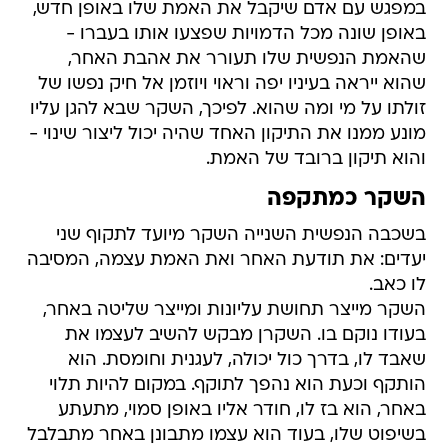
במפגש עם אדם שיקבל את האמת שלו באופן חדש,
באופן שונה מכל הדמויות שפצעו אותו בעברו -
שהאמת הנפשית שלו תעורר את אהבת האחר,
שהוא ייראה בעיניו יפה וראוי ויוזמן אל חיק נפשו של
זולתו על מי ומה שהוא. לפיכך, השקר שבא להגן עליו
מונע ממנו את התיקון האחד שהיה יכול ליצור שינוי -
והוא תיקון ברובד של האמת.
השקר כמתקפה
בשכבה הנפשית השנייה השקר מיועד לתקוף שני
יעדים: את תודעת האחר ואת האמת עצמה, המסיבה
לו כאב.
השקר מייצר תחושת עליונות ומייצר שליטה באחר,
בעודו נוקם בו. השקרן מבקש להשיב לעצמו את
שאבד לו, בדרך כול יכולה, לעגנית וחומסת. הוא
הותקף וכעת הוא נהפך לתוקף. במקום להיות תלוי
באחר, הוא בז לו, חודר אליו באופן סמוי, מתעתע
בשיפוט שלו, בעוד הוא עצמו מתבונן באחר מתבלבל