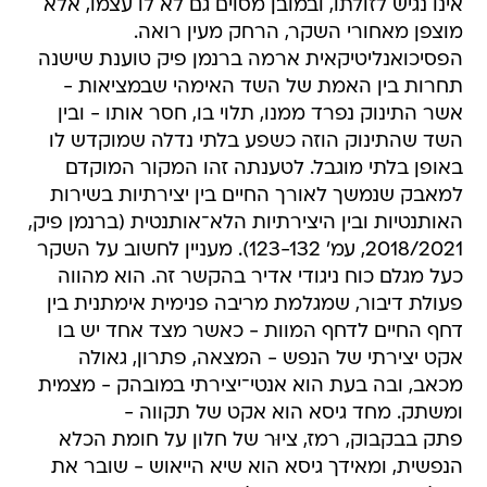
אינו נגיש לזולתו, ובמובן מסוים גם לא לו עצמו, אלא
מוצפן מאחורי השקר, הרחק מעין רואה.
הפסיכואנליטיקאית ארמה ברנמן פיק טוענת שישנה
תחרות בין האמת של השד האימהי שבמציאות -
אשר התינוק נפרד ממנו, תלוי בו, חסר אותו - ובין
השד שהתינוק הוזה כשפע בלתי נדלה שמוקדש לו
באופן בלתי מוגבל. לטענתה זהו המקור המוקדם
למאבק שנמשך לאורך החיים בין יצירתיות בשירות
האותנטיות ובין היצירתיות הלא־אותנטית (ברנמן פיק,
2018/2021, עמ' 123-132). מעניין לחשוב על השקר
כעל מגלם כוח ניגודי אדיר בהקשר זה. הוא מהווה
פעולת דיבור, שמגלמת מריבה פנימית אימתנית בין
דחף החיים לדחף המוות - כאשר מצד אחד יש בו
אקט יצירתי של הנפש - המצאה, פתרון, גאולה
מכאב, ובה בעת הוא אנטי־יצירתי במובהק - מצמית
ומשתק. מחד גיסא הוא אקט של תקווה -
פתק בבקבוק, רמז, ציוּר של חלון על חומת הכלא
הנפשית, ומאידך גיסא הוא שיא הייאוש - שובר את