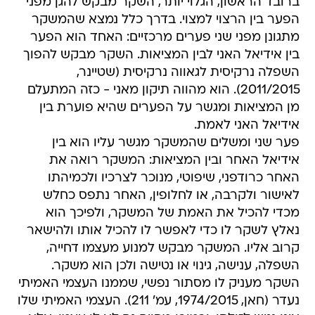
ברובד הראשון, הגלוי יותר, השקר מבקש להגן מפני
הפער בין הרצוי למצוי. בדרך כלל נמצא שהמשקר
מתגונן מפני שני פערים מרכזיים: האחד הוא הפער
בין אידיאל האני לבין המציאות. השקר מבקש להפוך
השפלה נרקיסית לגאווה נרקיסית (שטיינר,
2011/2015). הוא מהווה תיקון מאני - כזה המתעלם
מן המציאות ומגשר על הפערים שהיא פוערת בין
אידיאל האני לאמת.
פער שני ומשלים שהמשקר מגשר עליו הוא בין
אידיאל האחר ובין המציאות: המשקר רואה את
האחר כרודפני, שיפוטי, מנוכר לצרכיו ולכמיהתו
לאישור ולקרבה, או לחלופין, האחר נתפס כחלש
מכדי להכיל את האמת של המשקר, ולפיכך הוא
נאלץ לשקר לו כדי לאפשר לו להכיל אותו ולהישאר
קרוב אליו. המשקר מבקש למנוע מעצמו דחייה,
השפלה, ענישה, גינוי או נטישה ולכן הוא משקר.
השקר מעניק לו מסתור נפשי, שממנו העצמי האמיתי
נעדר (חאן, 1974/2015, עמ' 211). העצמי האמיתי שלו