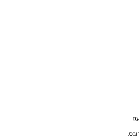
עם
ובס.