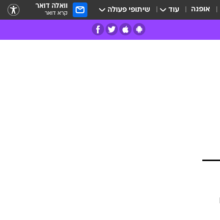
וואלה דואר
אופנה
עוד
שיתופי פעולה
קרא דואר
רים
פרות