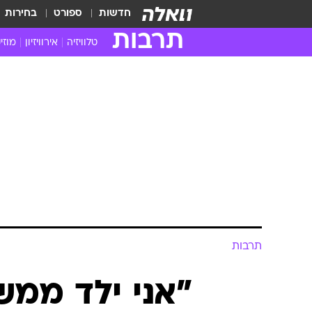
חדשות
ספורט
בחירות
תרבות
טלוויזיה
אירוויזיון
מוזי
חדשות הטלוויזיה
חדשו
ביקורת טלוויזיה
מוזי
צפייה ישירה
מוזי
טלוויזיה ישראלית
קשוב
טלוויזיה מחו"ל
קורד
סדרות מומלצות
קליפי
האח הגדול
הופע
תרבות
"אני ילד ממ