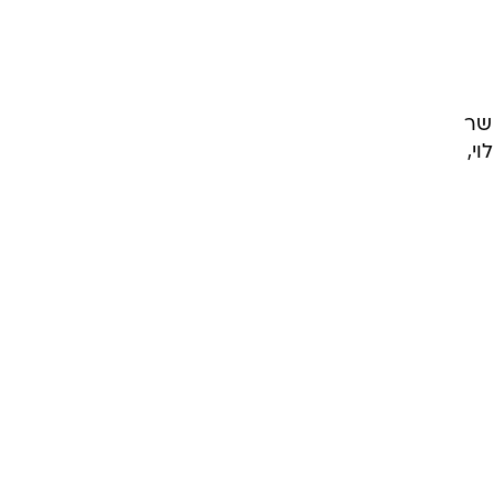
 שר
י,