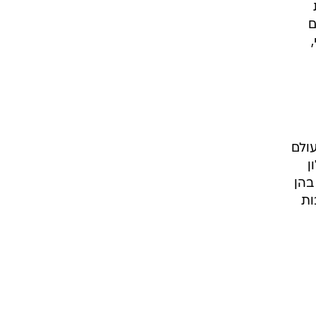
ם
ולם
ן
בהן
ות