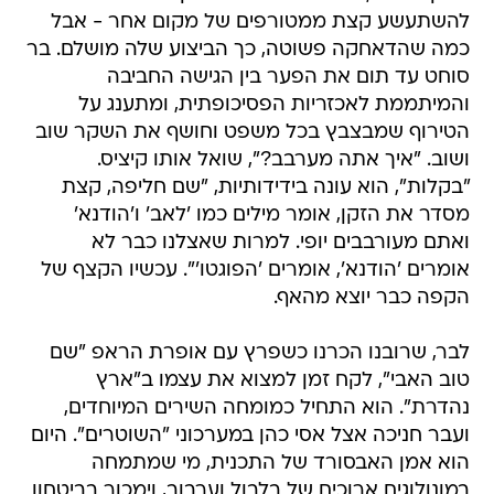
להשתעשע קצת ממטורפים של מקום אחר - אבל
כמה שהדאחקה פשוטה, כך הביצוע שלה מושלם. בר
סוחט עד תום את הפער בין הגישה החביבה
והמיתממת לאכזריות הפסיכופתית, ומתענג על
הטירוף שמבצבץ בכל משפט וחושף את השקר שוב
ושוב. "איך אתה מערבב?", שואל אותו קיציס.
"בקלות", הוא עונה בידידותיות, "שם חליפה, קצת
מסדר את הזקן, אומר מילים כמו 'לאב' ו'הודנא'
ואתם מעורבבים יופי. למרות שאצלנו כבר לא
אומרים 'הודנא', אומרים 'הפוגטו'". עכשיו הקצף של
הקפה כבר יוצא מהאף.
לבר, שרובנו הכרנו כשפרץ עם אופרת הראפ "שם
טוב האבי", לקח זמן למצוא את עצמו ב"ארץ
נהדרת". הוא התחיל כמומחה השירים המיוחדים,
ועבר חניכה אצל אסי כהן במערכוני "השוטרים". היום
הוא אמן האבסורד של התכנית, מי שמתמחה
במונולוגים ארוכים של בלבול וערבוב, וימכור בביטחון