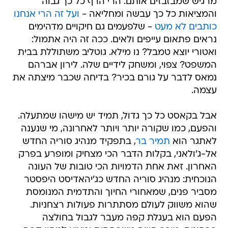
מרגיש שמבזבזים אותם. הרי הרף כל כך גבוה
והמציאות כל כך עבשה ומחליאה -
ועל זה הרי אנחנו
כותבים לא מעט
- שלפעמים גם חיקויים מדהימים
נראים פתאום עייפים ולאים. ככה זה היה אתמול:
ואטורי יוצא טמבל? נו מילא. גוטליב משתוללת בבית
המשפט? צפוי, ומשחק לידיים שלה. לירון אברהם
נמאס לדבר על גורם בכיר? בדיחה שכבר מיצתה את
עצמה.
אבל בקאסט כל כך גדול, תמיד יש מישהו שמתעלה.
והפעם, כמו שקורה יותר ויותר לאחרונה, מי שנענה
לאתגר הוא
תמיר בר
, בתפקיד מנהיג סוריה החדש
אל-ג'ולאני, בקלות הדבר הכי מצחיק ומופרע בפרק
האחרון. זאת אחת הדמויות הכי טובות של העונה
הנוכחית: מנהיג סוריה החדש כג'יהאדיסט היפסטר
מסביר פנים, שמאחורי החיוך והתדמית המנומסת
שהוא משווק לעולם מסתתרות פעולות רצחניות.
הפעם הוא בעגלת קפה מעבר לגבול בחולצה