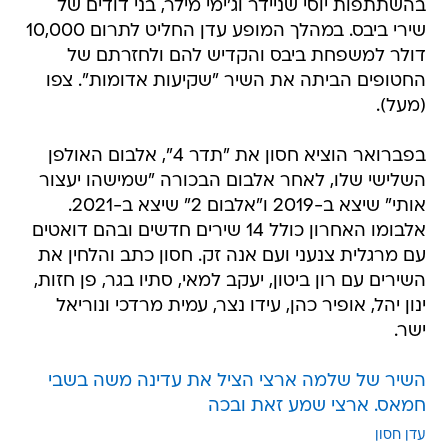
בהשתתפות יוסי שניידר וג'ימי מילר, בני דודים של
שירי ביבס. במהלך המופע עדן החליט לתרום 10,000
דולר למשפחת ביבס והקדיש להם ולחזרתם של
החטופים הביתה את השיר "שקיעות אדומות". צפו
(מעל).
בפברואר הוציא חסון את "תדר 4", אלבום האולפן
השלישי שלו, לאחר אלבום הבכורה "שמישהו יעצור
אותי" שיצא ב-2019 ו"אלבום 2" שיצא ב-2021.
אלבומו האחרון כולל 14 שירים חדשים ובהם דואטים
עם מרגלית צנעני ועם אנה זק. חסון כתב והלחין את
השירים עם רון ביטון, יעקב למאי, סתיו בגר, פן חזות,
ינון יהל, אופיר כהן, עידו נצר, עמית מרדכי ונוריאל
ישר.
השיר של שלמה ארצי הציל את עדינה משה בשבי
חמאס. ארצי שמע זאת ובכה
עדן חסון