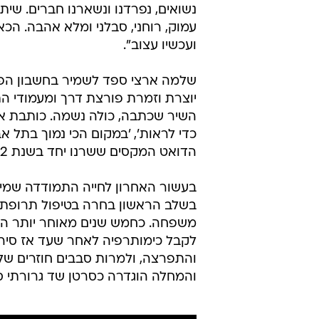
נשואים, נפרדנו ונשארנו חברים. שית
עמוק, רוחני, סבלני ומלא אהבה. הכ
ועכשיו עצוב".
שלמה ארצי ספד לשמיר בחשבון הפיי
יוצרת וזמרת פורצת דרך ומעמודי הת
השיר שכתבה, כולה נשמה. כותבת אמ
כדי לראות', 'במקום הכי נמוך בתל אב
הדואט המקסים ששרנו יחד בשנת 1982. יהי זכרך ברוך, נשמה גדולה".
בעשור האחרון לחייה התמודדה שמי
בשלב הראשון בחרה בטיפול תרופתי ב
משפחה. כחמש שנים מאוחר יותר הו
והתפרצה, ולמרות סבבים חוזרים של
והמחלה הוגדרה כסרטן שד גרורתי סו