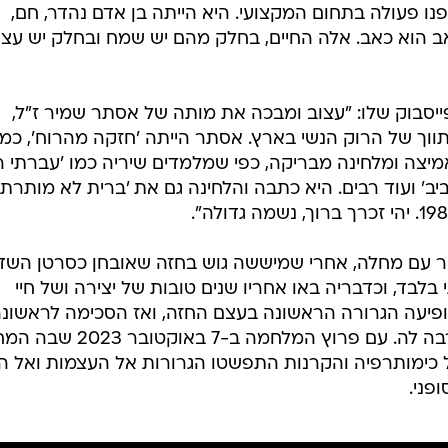
פנו פעולה בתחום המקצועי. היא הייתה בן אדם נהדר, חם,
אב הוא כאב. אלה החיים, בחלק מהם יש שמח ובחלק יש עצו
סבוק שלו: "עצוב ומבכה את מותה של אסתר שמיר ז"ל,
ווך של הרוק הנשי בארץ. אסתר הייתה 'חזקה מהרוח', כמו
יצה ומלחינה מבריקה, כפי שמלמדים שיריה כמו 'עברתי ר
יב' ועוד רבים. היא כתבה והלחינה גם את 'ברית לא מותרת',
ר עם מחלה, אחרי שמיששה גוש בחזה שאובחן כסרטן השד.
לבד, וכדבריה באו אחריו שנים טובות של יצירה ושל חיי
פיעה הגרורה הראשונה בעצם החזה, ואז הסכימה לראשונ
לקבל כימותרפיה לאחר שעד אז סירבה לה. עם פרוץ המלחמה ב-7 בא
 כימותרפיה והקרנות התפשטו הגרורות אל העצמות ואל ה
פני.