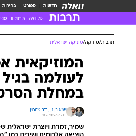
חדשות
ספורט
בחירות
תרבות
טלוויזיה
אירוויזיון
מוזי
חדשות הטלוויזיה
חדשו
ביקורת טלוויזיה
מוזי
תרבות
/
מוזיקה
/
מוזיקה ישראלית
צפייה ישירה
מוזי
טלוויזיה ישראלית
קשוב
המוזיקאית א
טלוויזיה מחו"ל
קורד
סדרות מומלצות
קליפי
האח הגדול
הופע
במחלת הסרט
שגיא בן נון, 
נדב מנוחין
11.6.2026 / 7:05
שמיר, זמרת ויוצרת ישראלית שפ
הוציאה אלבומים ושירים כמו "במ