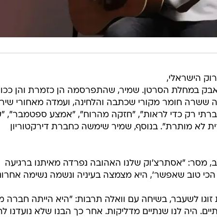
וק הישראלי,
 היום בגיל 71 לאחר מאבק במחלת הסרטן. שמיר, שהתפרסמה הן כזמרת והן כ
 ששרה חומר מקורי שכתבה והלחינה, ועמדה מאחורי שירי
עברתי רק כדי לראות", "חזקה מהרוח", "אמצע ספטמבר", "
ת לא מותרת". בנוסף, שמיר שימשה כחברת דירקטוריון
וב, מסר: "אסתרצ'וק שלנו האהובה נפרדה מאיתנו ברגיעה
 הכי טוב שאפשר', היא מצמצה בעיניה ונשמה נשימה אחרונ
וגו לשעבר, בשיחה עם וואלה תרבות: "היא הייתה חברה מ
יים. היה לנו שנתיים מדליקות. אחר כך הבנו שלא נועדנו לה