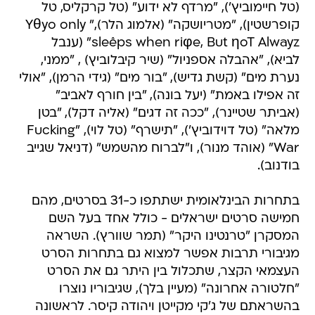
(טל חיימוביץ'), "מרדף לא ידוע" (טל קרקליס, טל
קופרשטין), "מטריושקה" (אלמוג הלר)," Yθyo only
sleêps when riφe, But ηoT Alwayz" (ענבל
לביא), "אהבלה אספניול" (שיר קיבלוביץ) , "ממני,
נערת מים" (קשת גדיש), "בור מים" (גידי הרמן), "אולי
זה אפילו באמת" (יעל בונה), "בין חורף לאביב"
(אביתר שטיינר), "ככה זה דגים" (אליה דקל), "בטן
מלאה" (טל דוידוביץ'), "תישרף" (טל לוי), "Fucking
War" (אוהד מנור), ו"לברוח מהשמש" (דניאל שגייב
בודנוב).
בתחרות הבינלאומית ישתתפו כ-31 בסרטים, מהם
חמישה סרטים ישראלים - כולל אחד בעל השם
המסקרן "טרנטינו היקר" (תמר שוורץ). השראה
מגיבורי תרבות אפשר למצוא גם בתחרות הסרט
העצמאי הקצר, שתכלול בין היתר גם את הסרט
"חלטורה אחרונה" (מעיין בלך), שגיבוריו נוצרו
בהשראתם של ג'קי מקייטן ויהודה קיסר. לראשונה