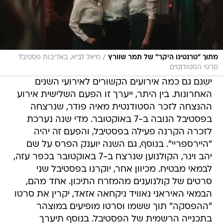
/
מתוך "טרנטינו היקר" של תמר שוורץ
מיאל לביא, באדיבות פסטיבל
סרטי הסטודנטים
ישנם גם כמה אירועים הקשורים לאירועי השנים
האחרונות. בין היתר, ייערך זו הפעם השלישית אירוע
ההנצחה לזכר הסטודנטית מאיה פודר, שנרצחה
בפסטיבל הנובה ב-7 באוקטובר. מדי שנה נערכת
לזכרה הקרנה פעילה בפסטיבל, והפעם זה יהיה
"היירספריי". בנוסף, גם השנה יוענק הפרס על שם
יהב וינר, הקולנוען שנרצח ב-7 באוקטובר בכפר עזה,
לבמאי מבטיח. מכיוון אחר, יוקרנו בפסטיבל שני
סרטים של קולנוענים מהמזרח התיכון. אחד מהם,
הבמאי האיראני נאוויד ניקחאה אזאד, יקרין את סרטו
"ההפסקה" תוך ששמו וסרטו מופיעים במוצהר
בתכנייה הרשמית של הפסטיבל. בנוסף תיערך