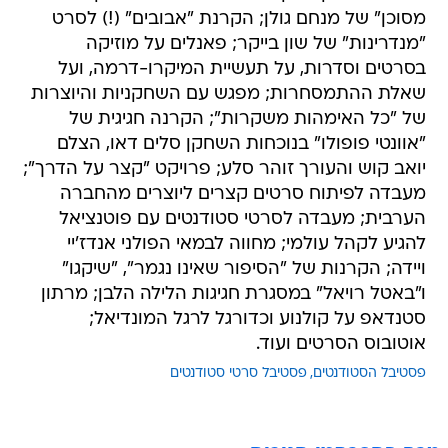
מסוכן" של מנחם גולן; הקרנת "אבובים" (!) לסרט
"מנדרינות" של שון בייקר; פאנלים על מוזיקה
בסרטים וסדרות, על תעשיית המיקרו-דרמה, ועל
שאלת ההתמסחרות; מפגש עם השחקניות והיוצרות
של "כל האימהות משקרות"; הקרנה חגיגית של
"אוונטי פופולו" בנוכחות השחקן סלים דאו, הצלם
יואב קוש והעורך זוהר סלע; פרויקט "קצר על הדרך";
מעבדה לפיתוח סרטים קצרים ליוצרים מהחברה
הערבית; מעבדה לסרטי סטודנטים עם פוטנציאל
להגיע לקהל עולמי; מחווה לבמאי הפולני אנדז'יי
ויידה; הקרנות של "הסיפור שאינו נגמר", "שיקגו"
ו"באטל רויאל" במסגרת חגיגות הלילה הלבן; מרתון
סטנדאפ על קולנוע וכדורגל לרגל המונדיאל;
אוטובוס הסרטים ועוד.
פסטיבל הסטודנטים
פסטיבל סרטי סטודנטים