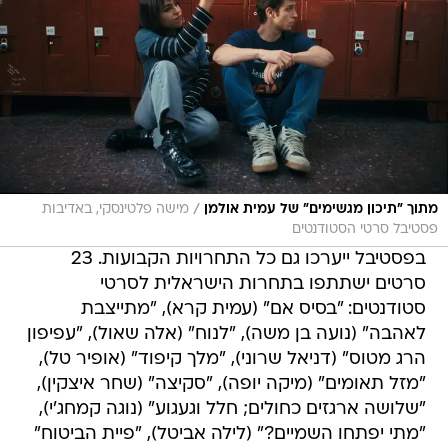
/
מתוך "תיכון מגשימים" של עמית אולמן
מישה פלטינסקי, באדיבות
פסטיבל סרטי הסטודנטים
בפסטיבל ייערכו גם כל התחרויות הקבועות. 23
סרטים ישתתפו בתחרות הישראלית לסרטי
סטודנטים: "בסיס אם" (עמית קרא), "מתייצבת
לאהבה" (נועה בן משה), "לנוח" (אלה שאול), "עפיפון
הרג מטוס" (דניאל שרוני), "מלך קיפוד" (אופיר טל),
"מזל תאומים" (מיקה יופה), "סקיצה" (שחר איצקין),
"שלושה ארגזים כחולים; חלל וגעגוע" (נוגה קמחג'י),
"מתי יפתחו השמיים?" (לילה אביטל), "פיית הביטוח"