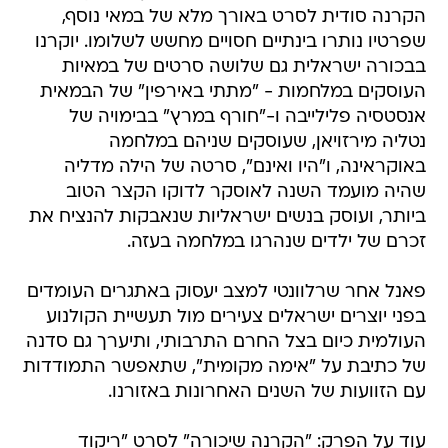
הקרנה סודית לסרט באורך מלא של במאי נוסף,
שפרטיו נותרו בינתיים חסויים מחשש לשלומו. יוקרנו
בבכורה ישראלית גם שלושה סרטים של במאיות
העוסקים במלחמות - "מתתי באירפין" של הבמאית
אנסטסיה פלילייבה ו-"חורף במרץ" בבימויה של
נטליה מירזויאן, שעוסקים שניהם במלחמה
באוקראינה, ו"היו ואינם", סרטה של הילה מדליה
שהיה מועמד השנה לאוסקר לדוקו הקצר הטוב
ביותר, ועוסק בנשים ישראליות שנאבקות להנציח את
זכרם של ילדים שנהרגו במלחמה בעזה.
פאנל אחר שרלוונטי למצב יעסוק באתגרים העומדים
בפני יוצרים ישראלים צעירים מול תעשיית הקולנוע
העולמית כיום בצל החרם התרבותי, ותיערך גם סדנה
של כתיבת על "אימה מקומית", שתאפשר התמודדות
עם הזוועות של השנים האחרונות באזורנו.
עוד על הפרק: "הקרנה שיכורה" לסרט "ריקוד