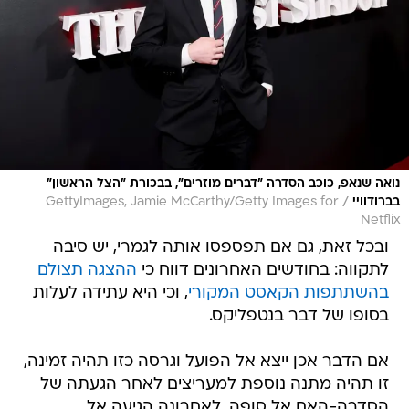
נואה שנאפ, כוכב הסדרה "דברים מוזרים", בבכורת "הצל הראשון"
/
בברודוויי
GettyImages, Jamie McCarthy/Getty Images for
Netflix
ובכל זאת, גם אם תפספסו אותה לגמרי, יש סיבה
לתקווה: בחודשים האחרונים דווח כי
ההצגה תצולם
בהשתתפות הקאסט המקורי
, וכי היא עתידה לעלות
בסופו של דבר בנטפליקס.
אם הדבר אכן ייצא אל הפועל וגרסה כזו תהיה זמינה,
זו תהיה מתנה נוספת למעריצים לאחר הגעתה של
הסדרה-האם אל סופה. לאחרונה הגיעה אל