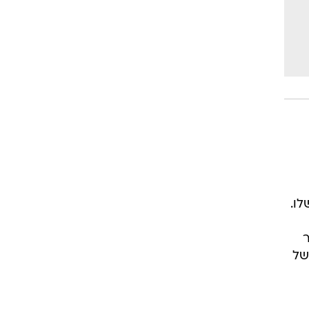
לו.
ר
של