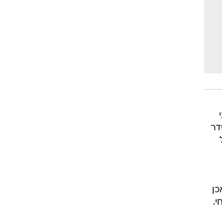
דר
כן
 לזה מקום בערוץ 24 הנוכחי.