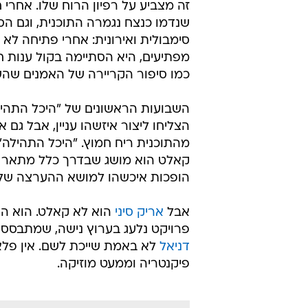
זה מצביע על רפיון הרוח שלו. אחרי 
שנדמו כנצח נגמרה התוכנית, וגם הס
סימבולית ואירונית: אחרי פתיחה לא 
מפתיעים, היא הסתיימה בקול ענות ח
כמו סיפור הקריירה של האמנים שה
השבועות הראשונים של "היכל התהיל
הצליחו ליצור איזשהו עניין, אבל גם א
מהתוכנית ריח חמוץ. "היכל התהילה
קאלט הוא מושג שבדרך כלל מתאר יצי
הופכות איכשהו למושא ההערצה של ק
אבל
אריק סיני
הוא לא קאלט. הוא הרב
פרויקט נלעג בערוץ נישה, שמתבסס 
דניאל
לא באמת שייכת לשם. אין פלא
פיקנטריה וממעט מוזיקה.