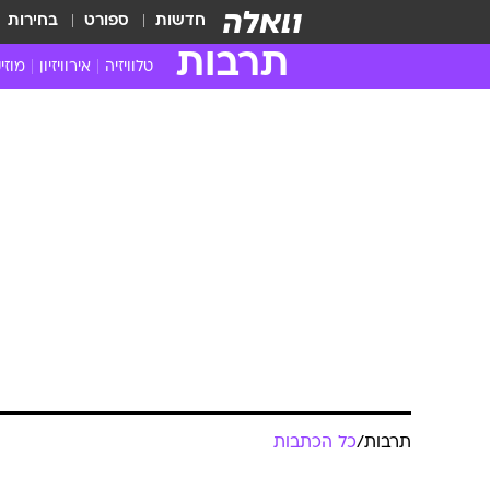
חדשות
ספורט
בחירות
תרבות
טלוויזיה
אירוויזיון
מוזי
חדשות הטלוויזיה
חדשו
ביקורת טלוויזיה
מוזי
צפייה ישירה
מוזי
טלוויזיה ישראלית
קשוב
טלוויזיה מחו"ל
קורד
סדרות מומלצות
קליפי
האח הגדול
הופע
תרבות
/
כל הכתבות