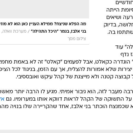
חודשיים
יומת הייתה
רעה ושיאים
מה הפלא שניצח? ממילא העניין כאן הוא לא מוזי
לושה, בדיוק
/
בני אלבז, בגמר "היכל התהילה"
מערכת וואלה,
שתתפו בה.
צילום מסך
ה" עוד
ז נדף
" הוגדרה כקאלט, אבל לפעמים "קאלט" זה לא באמת מחמא
רות שלא אמורות להצליח, אך עם הזמן, בניגוד לכל הציפי
בוצה קטנה ולא מייצגת של קהל עיקש ואובססיבי.
ה מעבר לזה, הוא גיבור אמיתי. מגיע לו הרבה יותר מאשר
על התשוקה של הקהל לראות דווקא אותו במערומיו. גם
אל
 שכמנצח הוכתר בני אלבז, אחד שהקריירה שלו בנויה מה