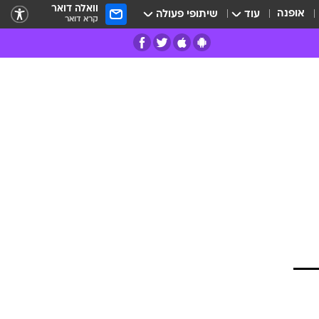
וואלה דואר
אופנה
עוד
שיתופי פעולה
קרא דואר
רים
פרות