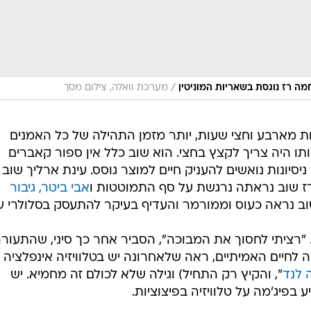
/
ה רז נוגסת בשאריות המוניטין
מערכת וואלה, צילום מסך
ות מארבע וחצי שעות, יותר מזמן התהילה של כל האמנים
ותו היה צריך לקצץ בחצי. הוא שוב כלל אין ספור קאברים
יסיונות נואשים להעניק חיים למוצר גוסס. עינת ארליך שוב
 שוב נראתה נרגשת על סף התמוטטות ו
אבי ביטר, גיבור
וב נראה כעוס וממורמר והעדיף בעיקר להתעסק בסלולרי ש
 "רציתי לחסוך את המבוכה", הסביר אחר כך סיני, שהתעור
 לחיים האמיתיים, ראה שלאחרונה יש בטלוויזיה אינפלציה 
 לנד
", והקיץ רק התחיל) וגילה שלא לכולם זה מחמיא. יש
בפיג'מה על טלוויזיה בפיצוציות.