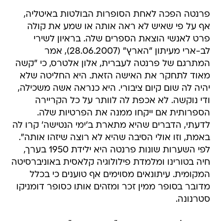
פרנטה הפכה לאחת הסופרות הבולטות באיטליה,
אף על פי שאיש לא ראה אותה או שמע את קולה
פרט לאנשי הוצאת הספרים שלה. בראיון לשירי
לב-ארי מעיתון "הארץ" (28.06.2007), אמר
המתרגם של פרנטה לעברית, אלון אלטרס, כי "קשה
מאוד לתחקר את האישה הזאת. היא החליטה שלא
יהיה לה שום קיום ציבורי. היא כנראה אשה משכילה,
ודי נוקשה. לא אכפת לה לוותר על כל הקריירה
הספרותית אם ייקחו ממנה את הפרטיות שלה.
לדעתי, הדברים שהיא מתארת ב'ימי הנטישה' קרו לה
באמת, וזו אולי הסיבה שהיא לא רוצה שיזהו אותה".
לפי השערות שונות פרנטה היא ילידת 1950 בערך,
חיה בטורינו ומלמדת פילולוגיה קלאסית באוניברסיטה
המקומית. עיתונאים מסוימים אף טוענים כי בכלל
מדובר בסופר ממין זכר ומזהים אותו כסופר דומניקו
סטרנונה.