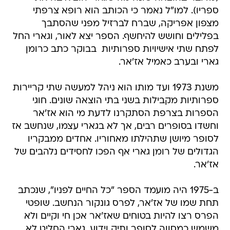
ספריו). למו"ל נאמר כי הכותב הוא רופא צרפתי
מצפון אפריקה, שברח לברזיל מפני שהסתבך
בפלילים וחושש להיחשף. הספר יצא לאור, וגארי החל
לפתח שתי אישיויות ספרותיות  בבוקר כתב כרומן
גארי ובערב כאמיל אז'אר.
משנת 1973 ועד מותו הוא ניהל למעשה שתי קריירות
ספרותיות מקבילות בשני בתי הוצאה שונים. חוגי
הספרות בצרפת הסתקרנו לדעת מי הוא אז'אר
וחשדו בסופרים רבים, אך לא בגארי עצמו, שנחשב אז
לסופר מיושן שתהילתו מאחוריו. אחדים ממבקריו
הגדולים של רומן גארי אף הפכו לחסידים נלהבים של
אז'אר.
ב-1975 היה מועמד הספר "כל החיים לפניו", שנכתב
תחת שמו של אז'אר, לפרס גונקור הנחשב. שופטי
הפרס רצו להיות בטוחים שאז'אר אכן חי וקיים ולא
משמש כמסווה לסופר ותיק וידוע. גארי החליט לא