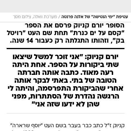
/
עטיפת "ימי הנטישה" של אלנה פרנטה
מערכת וואלה, צילום מסך
הסופר יורם קניוק פרסם את הספר
"קסם על ים כנרת" תחת שם העט "רויטל
בק", וזהותו התגלתה רק כעבור 14 שנה.
יורם קניוק: "אני זוכר למשל שיצאו
שתי ביקורות על הספר. אחת היתה
רעה מאוד. כתבה אותה חברתה
הטובה של בתי. באתי לבקר אותה
אחרי שהביקורת התפרסמה, והיתה לי
הרגשה נהדרת של הסתתרות, מפני
שהן לא ידעו שזה אני"
קניוק ז"ל כתב כבר בעבר בשם העט "יוסף שרארה"