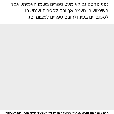
גפני פרסם גם לא מעט ספרים בשמו האמיתי, אבל
השימוש בו נשמר אך ורק לספרים שנחשבו
למכובדים בעיניו (רובם ספרים למבוגרים).
שרגא גפני/און שריג/אבנר כרמלי/איתן דרור/יגאל גולן/איתן נותב/יצחק