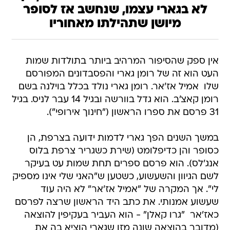
לא בגארי עצמו, שנחשב אז לסופר
מיושן שתהילתו מאחוריו
אין ספק שהסיפור המרהיב ביותר בתולדות שמות
העט הוא זה של רומן גארי והפסבדונים המפורסם
שלו  אמיל אז'אר. רומן גארי נולד בכלל בוילנה בשם
רומן קאצ'ב. הוא גדל בוורשה ובגיל 14 עבר לניס. בגיל
31 פרסם את ספרו הראשון ("חינוך אירופי").
במשך השנים הפך גארי לדמות ידועה בצרפת, הן
כסופר והן כדיפלומט (שירת כשגריר צרפת בלוס
אנג'לס). הוא פרסם ספרים תחת שמות עט בעיקר
לשם הגיוון והשעשוע, כשטען ש"האני שלי אינו מספיק
לי". אך המקרה של "אמיל אז'אר" לא היה עוד
שעשוע אמנותי. את כתב היד הראשון שרצה לפרסם
כאז'אר  "גרו קאלן" - הוא העביר בעקיפין להוצאה
(מדובר בהוצאה שונה מזו שגארי הוציא בה את