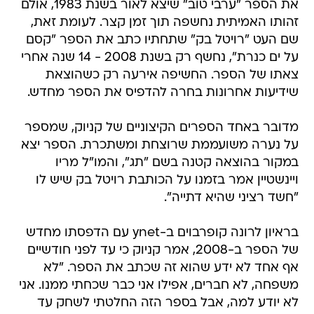
את הספר "ערבי טוב" שיצא לאור בשנת 1983, אולם
זהותו האמיתית נחשפה תוך זמן קצר. לעומת זאת,
שם העט "רויטל בק" שתחתיו כתב את הספר "קסם
על ים כנרת", נחשף רק בשנת 2008 - 14 שנה אחרי
צאתו של הספר. החשיפה אירעה רק כשהוצאת
שידיעות אחרונות בחרה להדפיס את הספר מחדש.
מדובר באחד הספרים הקיצוניים של קניוק, שמספר
על נערה משועממת שרוצחת ומשתכרת. הספר יצא
במקור בהוצאה קטנה בשם "תג", והמו"ל מריו
ויינשטיין אמר בזמנו על הכותבת רויטל בק שיש לו
"חשד רציני שהיא דתייה".
בראיון לרונה קופרבוים ב-ynet עם הדפסתו מחדש
של הספר ב-2008, אמר קניוק כי עד לפני חודשיים
אף אחד לא ידע שהוא זה שכתב את הספר. "לא
משפחה, לא חברים, אפילו אני כבר שכחתי ממנו. אני
לא יודע למה, אבל בספר הזה החלטתי לשחק עד