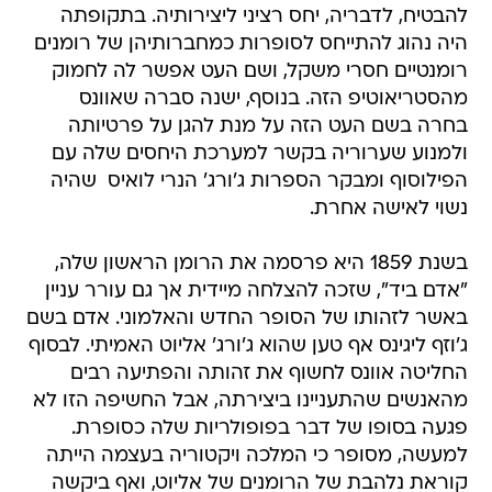
להבטיח, לדבריה, יחס רציני ליצירותיה. בתקופתה
היה נהוג להתייחס לסופרות כמחברותיהן של רומנים
רומנטיים חסרי משקל, ושם העט אפשר לה לחמוק
מהסטריאוטיפ הזה. בנוסף, ישנה סברה שאוונס
בחרה בשם העט הזה על מנת להגן על פרטיותה
ולמנוע שערוריה בקשר למערכת היחסים שלה עם
הפילוסוף ומבקר הספרות ג'ורג' הנרי לואיס  שהיה
נשוי לאישה אחרת.
בשנת 1859 היא פרסמה את הרומן הראשון שלה,
"אדם ביד", שזכה להצלחה מיידית אך גם עורר עניין
באשר לזהותו של הסופר החדש והאלמוני. אדם בשם
ג'וזף ליגינס אף טען שהוא ג'ורג' אליוט האמיתי. לבסוף
החליטה אוונס לחשוף את זהותה והפתיעה רבים
מהאנשים שהתעניינו ביצירתה, אבל החשיפה הזו לא
פגעה בסופו של דבר בפופולריות שלה כסופרת.
למעשה, מסופר כי המלכה ויקטוריה בעצמה הייתה
קוראת נלהבת של הרומנים של אליוט, ואף ביקשה