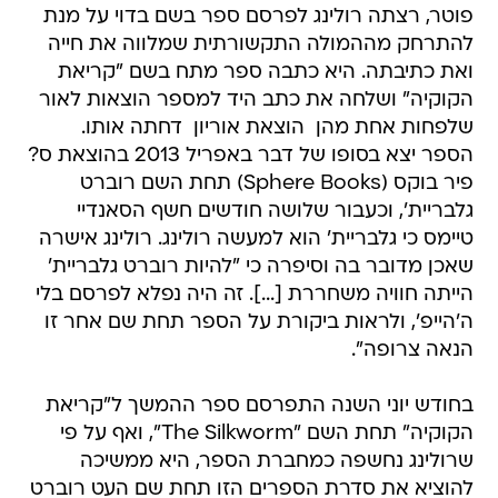
פוטר, רצתה רולינג לפרסם ספר בשם בדוי על מנת
להתרחק מההמולה התקשורתית שמלווה את חייה
ואת כתיבתה. היא כתבה ספר מתח בשם "קריאת
הקוקיה" ושלחה את כתב היד למספר הוצאות לאור
שלפחות אחת מהן  הוצאת אוריון  דחתה אותו.
הספר יצא בסופו של דבר באפריל 2013 בהוצאת ס?
פיר בוקס (Sphere Books) תחת השם רוברט
גלבריית', וכעבור שלושה חודשים חשף הסאנדיי
טיימס כי גלבריית' הוא למעשה רולינג. רולינג אישרה
שאכן מדובר בה וסיפרה כי "להיות רוברט גלבריית'
הייתה חוויה משחררת [...]. זה היה נפלא לפרסם בלי
ה'הייפ', ולראות ביקורת על הספר תחת שם אחר זו
הנאה צרופה".
בחודש יוני השנה התפרסם ספר ההמשך ל"קריאת
הקוקיה" תחת השם "The Silkworm", ואף על פי
שרולינג נחשפה כמחברת הספר, היא ממשיכה
להוציא את סדרת הספרים הזו תחת שם העט רוברט