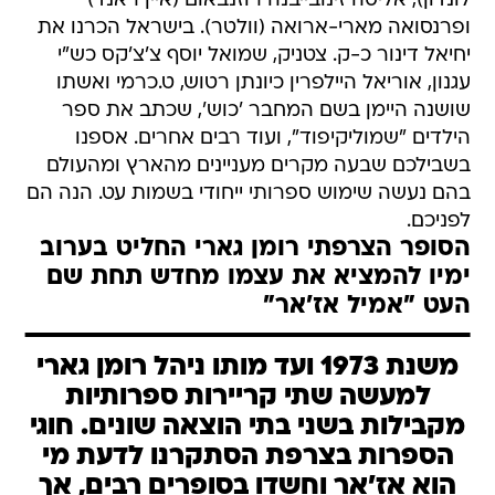
לונדון), אליסה זינובייבנה רוזנבאום (איין ראנד)
ופרנסואה מארי-ארואה (וולטר). בישראל הכרנו את
יחיאל דינור כ-ק. צטניק, שמואל יוסף צ'צ'קס כש"י
עגנון, אוריאל היילפרין כיונתן רטוש, ט.כרמי ואשתו
שושנה היימן בשם המחבר 'כוש', שכתב את ספר
הילדים "שמוליקיפוד", ועוד רבים אחרים. אספנו
בשבילכם שבעה מקרים מעניינים מהארץ ומהעולם
בהם נעשה שימוש ספרותי ייחודי בשמות עט. הנה הם
לפניכם.
הסופר הצרפתי רומן גארי החליט בערוב
ימיו להמציא את עצמו מחדש תחת שם
העט "אמיל אז'אר"
משנת 1973 ועד מותו ניהל רומן גארי
למעשה שתי קריירות ספרותיות
מקבילות בשני בתי הוצאה שונים. חוגי
הספרות בצרפת הסתקרנו לדעת מי
הוא אז'אר וחשדו בסופרים רבים, אך