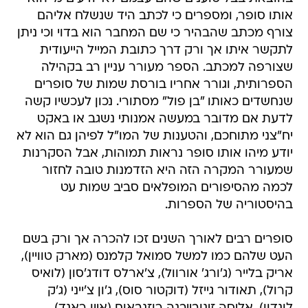
אותו סופר, ומספרים כי לכתב היד שנשלח אליהם
צורף מכתב שהבהיר כי שם המחבר הוא בדוי וכי ניתן
לתקשר איתו אך ורק דרך כתובת המייל הייעודית
שצורפה למכתב. הספר מעורר עניין רב בקהילה
הספרותית, וגורר אחריו בורסת שמות של סופרים
שנחשדים כאותו "בן פול" מסתורי. נכון לעכשיו קשה
לדעת אם מדובר במעשה אמנותי נשגב או באקט
יח"צני מתוחכם, והטענות של המו"ל לפיהן גם הוא לא
יודע מיהו אותו סופר נראות תמוהות, אבל הסקרנות
שמעורר המקרה הזה היא הזדמנות טובה לחזור
לכמה מהסיפורים המופלאים סביב שמות עט
בהיסטוריה של הספרות.
סופרים רבים לאורך השנים זכו להכרה אך ורק בשם
העט שלהם כמו למשל סמואל קלמנס (מארק טוויין),
אריק בלייר (ג'ורג' אורוול), צ'ארלס דודג'סון (לואיס
קרול), תאודור גייזל (דוקטור סוס), ג'ון צ'ייני (ג'ק