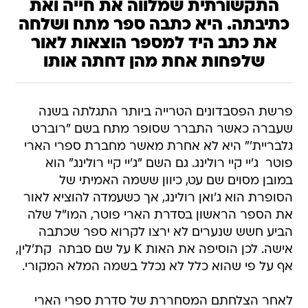
התקשורתית שמלווה את חייה ואת
כתיבתה. היא כתבה ספר מתח ושלחה
את כתב היד למספר הוצאות לאור
שלפחות אחת מהן דחתה אותו
פרשת הפסבדונים הטרייה ביותר התגלתה בשנה
שעברה כאשר התברר שסופר מתח בשם "רוברט
גלבריית'" היא לא אחרת מאשר מחברת ספרי הארי
פוטר  ג'יי קיי רולינג. גם השם "ג'יי קיי רולינג" הוא
במובן מסוים שם עט, כיוון ששמה האמיתי של
הסופרת הוא ג'ואן רולינג, אך כשעמדה להוציא לאור
את הספר הראשון בסדרת הארי פוטר, המו"ל שלה
הביע חשש שנערים לא ירצו לקרוא ספר שכתבה
אישה. לכן הוסיפה את האות K על שם סבתה  קת'לין,
אף על פי שהוא כלל לא נכלל בשמה המלא המקורי.
לאחר הצלחתם המסחררת של סדרת ספרי הארי