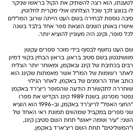
לטענתו, הוא רצה להשתיק את הקול בראשו שניקר
לו בנוגע לכך שכל הצלחתו אולי מקרית לחלוטין.
סיבה נוספת לבחירה בשם העט הייתה שרוב המו"לים
אישרו באותן השנים הוצאת ספר אחד בלבד בשנה
לכל סופר, וקינג היה מעוניין להוציא יותר.
שם העט נחשף לבסוף בידי מוכר ספרים עקשן
מוושינגטון בשם סטיב בראון. בראון הבחין בקווי דמיון
רבים בכתיבת של קינג ובאקמן, ומאוחר יותר הצליח
לאתר רשומות של המו"ל אשר מאמתות שקינג הוא
כותב אחד הרומנים של באקמן. לאחר הגילוי
שוחררה לתקשורת הודעה שהסופר ריצ'רד באקמן
נפטר מסרטן. בשנת 1989 קינג הקדיש את ספרו
"החצי האפל" לריצ'רד באקמן, וב-1996 הוא הוציא
שני ספרים במקביל שמהווים תמונת ראי האחד של
השני: "עיר ושמה ייאוש" תחת השם סטיבן קינג,
ו"המשליטים" תחת השם ריצ'ארד באקמן.