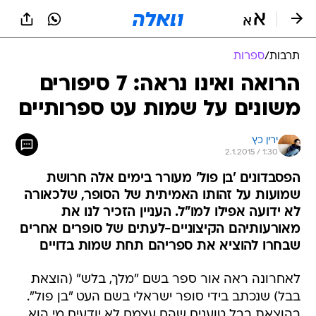
תרבות
/
ספרות
הרואה ואינו נראה: 7 סיפורים
משונים על שמות עט ספרותיים
ירין כץ
2.1.2015 / 1:30
הפסבדונים 'בן פול' מעורר בימים אלה חרושת
שמועות על זהותו האמיתית של הסופר, שלכאורה
לא ידועה אפילו למו"ל. העניין הזכיר לנו את
מאורעותיהם הקיצוניים-לעתים של סופרים אחרים
שבחרו להוציא את ספריהם תחת שמות בדויים
לאחרונה ראה אור ספר בשם "מלך, בלש" (הוצאת
בבל) שנכתב בידי סופר ישראלי בשם העט "בן פול".
בהוצאת בבל טוענים שהם עצמם לא יודעים מי הוא