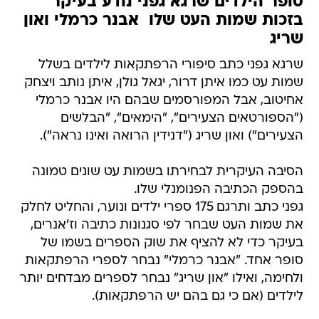
סופר הילדים שרגא גפני נודע בעיקר
בזכות שמות העט שלו  אבנר כרמלי ואון
שריג
שרגא גפני כתב סיפורי הרפתקאות לילדים בשלל
שמות עט כמו איתן דרור, יגאל גולן, איתן נותב ויצחק
אחיטוב, אבל המפורסמים שבהם היו אבנר כרמלי
("הספורטאים הצעירים", "הימאים", "הבלשים
הצעירים") ואון שריג ("דנידין הרואה ואינו נראה").
הסיבה העיקרית לבחירתו בשמות עט שונים טמונה
בהספק הכתיבה הפנומנלי שלו.
גפני כתב ותרגם 175 ספרי ילדים ונוער, והחליט לחלק
את שמות העט שבחר לפי סגנונות כתיבה וז'אנרים,
בעיקר כדי לא להציף את שוק הספרים בשמו של
סופר אחד. "אבנר כרמלי" נבחר לספרי הרפתקאות
ולחימה, ואילו "און שריג" נבחר לספרים מבדחים יותר
לילדים (אם כי גם בהם יש הרפתקאות).