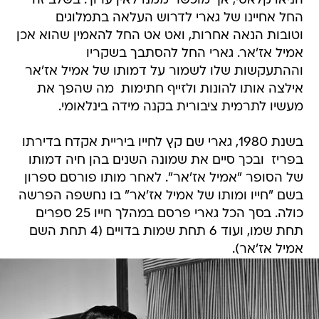
הניאו קלאסי, אך מוכשר ממנו לאין ערוך. בשלב זה
החל אחיינו של גארי לדרוש העלאה בתמלוגים
וטובות הנאה אחרות, ואט אט החל להאמין שהוא אכן
אמיל אז'אר. גארי החל להסתבך בשקריו
וההתעקשות שלו לשמור על דמותו של אמיל אז'אר
אילצה אותו להונות ולזייף חתימות  מה שהפך את
מעשיו לתרמית ציבורית בקנה מידה בינלאומי.
בשנת 1980, גארי שם קץ לחייו ביריית אקדח בדירתו
בפריז  ובכך סיים את שמונה השנים בהן חיה דמותו
של הסופר "אמיל אז'אר". לאחר מותו פורסם ספרון
בשם "חייו ומותו של אמיל אז'אר" בו נחשפה הפרשה
כולה. בסך הכל גארי פרסם במהלך חייו 25 ספרים
תחת שמו, ועוד 6 תחת שמות בדויים (4 תחת השם
אמיל אז'אר).