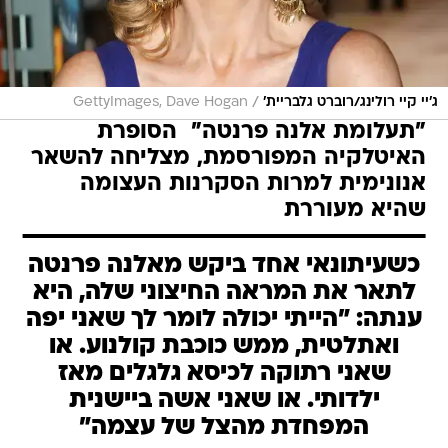
/
ג'יי קיי רולינג/רוברט גלבריית'
GettyImages, Dave Hogan
"תעלומת אלנה פרנטה"  הסופרת
האיטלקיה המפורסמת, מצליחה להשאר
אנונימית למרות הסקרנות העצומה
שהיא מעוררת
כשעיתונאי אחד ביקש מאלנה פרנטה
לתאר את המראה החיצוני שלה, היא
ענתה: "הייתי יכולה לומר לך שאני יפה
ואתלטית, ממש כוכבת קולנוע. או
שאני רתוקה לכיסא גלגלים מאז
ילדותי. או שאני אשה ביישנית
המפחדת מהצל של עצמה"