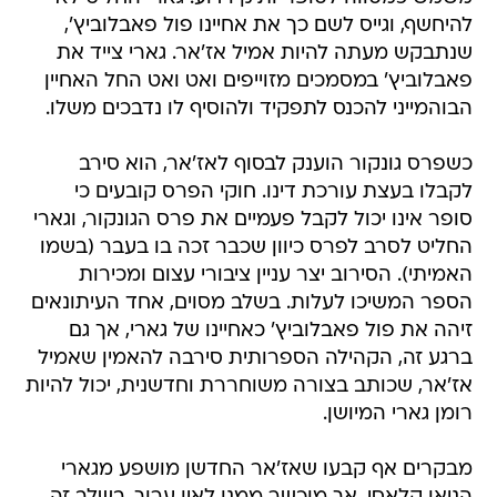
להיחשף, וגייס לשם כך את אחיינו פול פאבלוביץ',
שנתבקש מעתה להיות אמיל אז'אר. גארי צייד את
פאבלוביץ' במסמכים מזוייפים ואט ואט החל האחיין
הבוהמייני להכנס לתפקיד ולהוסיף לו נדבכים משלו.
כשפרס גונקור הוענק לבסוף לאז'אר, הוא סירב
לקבלו בעצת עורכת דינו. חוקי הפרס קובעים כי
סופר אינו יכול לקבל פעמיים את פרס הגונקור, וגארי
החליט לסרב לפרס כיוון שכבר זכה בו בעבר (בשמו
האמיתי). הסירוב יצר עניין ציבורי עצום ומכירות
הספר המשיכו לעלות. בשלב מסוים, אחד העיתונאים
זיהה את פול פאבלוביץ' כאחיינו של גארי, אך גם
ברגע זה, הקהילה הספרותית סירבה להאמין שאמיל
אז'אר, שכותב בצורה משוחררת וחדשנית, יכול להיות
רומן גארי המיושן.
מבקרים אף קבעו שאז'אר החדשן מושפע מגארי