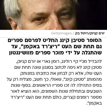
/
יורם קניוק/רויטל בק
GettyImages
הסופר סטיבן קינג החליט לפרסם ספרים
גם תחת שם העט "ריצ'רד באקמן", עד
שהתגלה על ידי מוכר ספרים מוושינגטון
להבדיל מג'יי קיי רולינג, רומן גארי או יורם קניוק,
סטיבן קינג לא ניסה לכתוב בסגנון שונה תחת שם
העט שלו, אלא רק לבחון את כתיבתו במנותק
מהמותג "סטיבן קינג", שאולי, כך חשב, מצליח רק על
בסיס התהילה לה זכו ספריו הראשונים. בסוף שנות
השבעים ובתחילת שנות השמונים, הוא הוציא לאור
מספר רומנים קצרים, כולם תחת שם העט "ריצ'רד
באקמן".