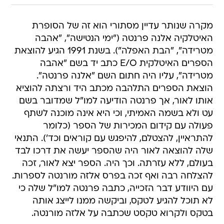
מקרה שנותר עדיין מסתורי הוא זה של הסופרת
האיטלקיה אלנה פרנטה ("ימי הנטישה", "אהבה
מטרידה", "הבת האפלה"). בשנת 1991 הגיע להוצאת
הספרים האיטלקית E/O כתב יד בשם "אהבה
מטרידה", עליו היה חתום השם "אלנה פרנטה".
הוצאת הספרים התלהבה מכתב היד ורצתה להוציא
אותו לאור, אך פרנטה הודיעה למו"ל שמדובר בשם
עט ולא בשמה האמיתי, וכי היא אינה מוכנה לשתף
פעולה עם קידום המכירות של הספר (כלומר
להתראיין, להצטלם, להיפגש עם קוראים וכד'). התנאי
שלה להוצאה לאור היה שהספר יעשה את דרכו לבד
בעולם, ללא עזרתה. וכך היה. הספר יצא לאור, זכה
להצלחה רבה ואף זכה בפרס אלזה מורנטה לספרות.
עם היוודע דבר הזכייה, כתבה פרנטה למו"ל שלה כי
לא תוכל להגיע לטקס, וביקשה ממנו לייצג אותה
בטקס ולקרוא טקסט שכתבה על אלזה מורנטה.