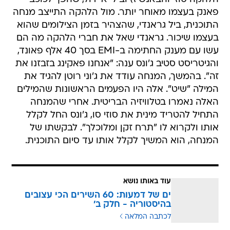
פאנק בעצמו מאוחר יותר. מול הלהקה התייצב מנחה
התוכנית, ביל גראנדי, שהצהיר בזמן הצילומים שהוא
בעצמו שיכור. גראנדי שאל את חברי הלהקה מה הם
עשו עם מענק החתימה ב-EMI בסך 40 אלף פאונד,
והגיטריסט סטיב ג'ונס ענה: "אנחנו פאקינג בזבזנו את
זה". בהמשך, המנחה עודד את ג'וני רוטן להגיד את
המילה "שיט". אלה היו הפעמים הראשונות שהמילים
האלה נאמרו בטלוויזיה הבריטית. אחרי שהמנחה
התחיל להטריד מינית את סוזי סו, ג'ונס החל לקלל
אותו ולקרוא לו "תרח זקן ומלוכלך". לבקשתו של
המנחה, הוא המשיך לקלל אותו עד סיום התוכנית.
עוד באותו נושא
ים של דמעות: 60 השירים הכי עצובים
בהיסטוריה - חלק ב'
לכתבה המלאה