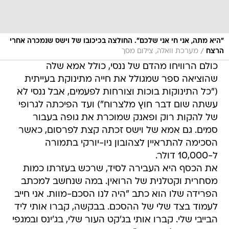
"היא מתה, אני חי אני שלכם". החולצה בכיכובו של וישס שנמכרה אחרי
/
הרצח
מערכת וואלה, צילום מסך
כולם הרוויחו מהדם של ננסי, כולל אמא שלה
שהוציאה ספר שמגולל את חייה מתינוקת בעייתית
("כל התינוקות בוכות וצורחות לפעמים, אבל ננסי לא
עשתה שום דבר חוץ מלצרוח") ועד הפיכתה לגרופי
של להקות רוק ופאנק שמוכרת את גופה בעבור
סמים. גם אמא של וישס זכתה קצת לפרסום, כאשר
הסכימה להתראיין לצהובון ניו-יורקי בתמורה
ל-10,000 דולר.
את הכסף היא העבירה לסיד, שרכש בעזרתו כמות
מסחרית וקטלנית של הרואין. במה שנחשב למכתב
הפרידה שלו הוא כתב "היה לנו הסכם-מוות. אני חייב
לעמוד בצד שלי של ההסכם. בבקשה, קברו אותי ליד
הבייבי שלי. קברו אותי בג'קט העור שלי, בג'ינס ובמגפי