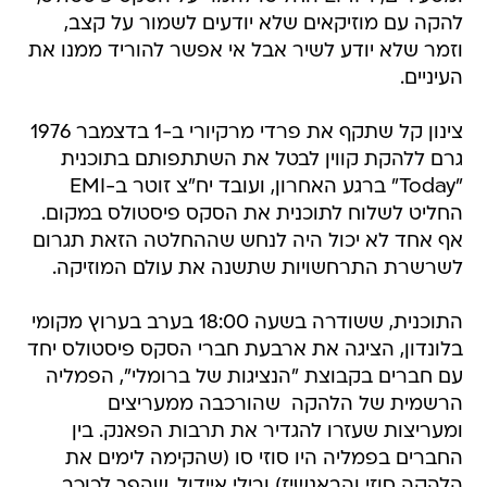
להקה עם מוזיקאים שלא יודעים לשמור על קצב,
וזמר שלא יודע לשיר אבל אי אפשר להוריד ממנו את
העיניים.
צינון קל שתקף את פרדי מרקיורי ב-1 בדצמבר 1976
גרם ללהקת קווין לבטל את השתתפותם בתוכנית
"Today" ברגע האחרון, ועובד יח"צ זוטר ב-EMI
החליט לשלוח לתוכנית את הסקס פיסטולס במקום.
אף אחד לא יכול היה לנחש שההחלטה הזאת תגרום
לשרשרת התרחשויות שתשנה את עולם המוזיקה.
התוכנית, ששודרה בשעה 18:00 בערב בערוץ מקומי
בלונדון, הציגה את ארבעת חברי הסקס פיסטולס יחד
עם חברים בקבוצת "הנציגות של ברומלי", הפמליה
הרשמית של הלהקה  שהורכבה ממעריצים
ומעריצות שעזרו להגדיר את תרבות הפאנק. בין
החברים בפמליה היו סוזי סו (שהקימה לימים את
הלהקה סוזי והבאנשיז) ובילי איידול, שהפך לכוכב