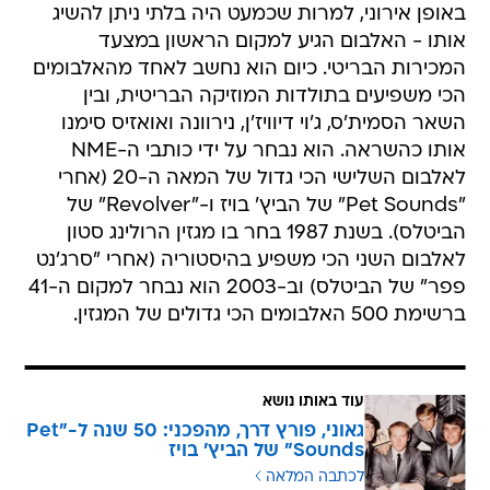
באופן אירוני, למרות שכמעט היה בלתי ניתן להשיג
אותו - האלבום הגיע למקום הראשון במצעד
המכירות הבריטי. כיום הוא נחשב לאחד מהאלבומים
הכי משפיעים בתולדות המוזיקה הבריטית, ובין
השאר הסמית'ס, ג'וי דיוויז'ן, נירוונה ואואזיס סימנו
אותו כהשראה. הוא נבחר על ידי כותבי ה-NME
לאלבום השלישי הכי גדול של המאה ה-20 (אחרי
"Pet Sounds" של הביץ' בויז ו-"Revolver" של
הביטלס). בשנת 1987 בחר בו מגזין הרולינג סטון
לאלבום השני הכי משפיע בהיסטוריה (אחרי "סרג'נט
פפר" של הביטלס) וב-2003 הוא נבחר למקום ה-41
ברשימת 500 האלבומים הכי גדולים של המגזין.
עוד באותו נושא
גאוני, פורץ דרך, מהפכני: 50 שנה ל-"Pet
Sounds" של הביץ' בויז
לכתבה המלאה