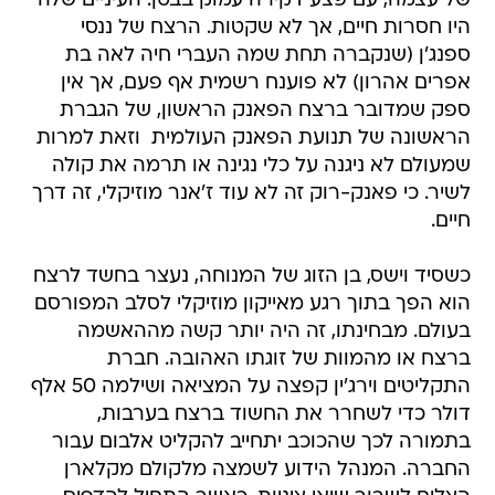
של עצמה, עם פצע דקירה עמוק בבטן. העיניים שלה
היו חסרות חיים, אך לא שקטות. הרצח של ננסי
ספנג'ן (שנקברה תחת שמה העברי חיה לאה בת
אפרים אהרון) לא פוענח רשמית אף פעם, אך אין
ספק שמדובר ברצח הפאנק הראשון, של הגברת
הראשונה של תנועת הפאנק העולמית  וזאת למרות
שמעולם לא ניגנה על כלי נגינה או תרמה את קולה
לשיר. כי פאנק-רוק זה לא עוד ז'אנר מוזיקלי, זה דרך
חיים.
כשסיד וישס, בן הזוג של המנוחה, נעצר בחשד לרצח 
הוא הפך בתוך רגע מאייקון מוזיקלי לסלב המפורסם
בעולם. מבחינתו, זה היה יותר קשה מההאשמה
ברצח או מהמוות של זוגתו האהובה. חברת
התקליטים וירג'ין קפצה על המציאה ושילמה 50 אלף
דולר כדי לשחרר את החשוד ברצח בערבות,
בתמורה לכך שהכוכב יתחייב להקליט אלבום עבור
החברה. המנהל הידוע לשמצה מלקולם מקלארן