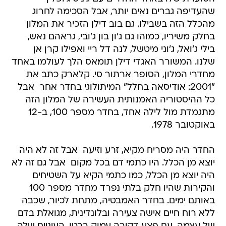
שהעדיפה גברים נאים יותר, אבל הסכימה לחרוג
מהכלל הזה בשבילו. גם בוב דילן הזכיר את המלון
בחלק משיריו, כמוהו גם ג'ון בון ג'ובי, גראהם נאש,
בילי ג'ואל, ג'וני מיטשל, לנה דל ריי ואפילו קרן אן
שלנו. המשורר האגדי דילן תומאס הלך לעולמו באחד
מחדרי המלון, הסופר ארתור סי. קלארק כתב את
"2001: אודיסאה בחלל" המיתולוגי בחדר אחר  אבל
כל ההיסטוריה האמנותית העשירה של המלון הזה
מתגמדת מול לילה אחד, בחדר מספר 100, ב-12
באוקטובר 1978.
החדר היה מסריח מקיא, זרע וזיעה  אבל זה לא היה
יוצא מן הכלל. היו כתמי דם בכל מקום  אבל גם זה לא
היה יוצא מן הכלל, כמו כתמי הקיא על השטיחים
והקירות שהיו חלק בלתי נפרד מחדר מספר 100
באותם ימים. בחדר האמבטיה, מתחת לכיור, שכבה
ללא רוח חיים אישה צעירה ובלונדינית, מגואלת בדם