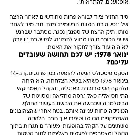
אופנוענים. להתראות".
סיד החזיר ציוד לבורא פחות מחודשיים לאחר הרצח
של ננסי. סיבת המוות הרשמית: מנת יתר. מיד לאחר
מותו, תיק הרצח של ספנג'ן נסגר. מסתבר שברגע
ששני הכוכבים היו מחוץ לתמונה, למשטרת ניו יורק
לא היה עוד צורך לחקור את האמת.
ינואר 1978: יש לכם תחושה שעובדים
עליכם?
הסקס פיסטולס הגיעה להופעה בסן פרנסיסקו ב-14
בינואר 1978 כשהיא בשיא הצלחתה. היא היתה
הלהקה הכי מדוברת באנגליה, והקהל האמריקאי
התייחס אליה כאל גרסה מחליאה ומסויטת של
הביטלמניה שכבשה את היבשת בעשור החולף.
המוזיקה פחות עניינה אותם, בטח אחרי שהצהובונים
האמריקניים הגזימו וסיפרו איך חברי הלהקה
משתינים על הקהל בהופעות, מעוררים תגרות בתוך
הקהל ומצטרפים לפעמים באלימות לתוך קטטות