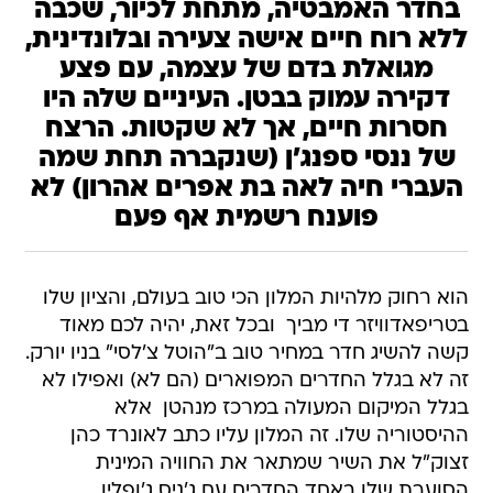
בחדר האמבטיה, מתחת לכיור, שכבה
ללא רוח חיים אישה צעירה ובלונדינית,
מגואלת בדם של עצמה, עם פצע
דקירה עמוק בבטן. העיניים שלה היו
חסרות חיים, אך לא שקטות. הרצח
של ננסי ספנג'ן (שנקברה תחת שמה
העברי חיה לאה בת אפרים אהרון) לא
פוענח רשמית אף פעם
הוא רחוק מלהיות המלון הכי טוב בעולם, והציון שלו
בטריפאדוויזר די מביך  ובכל זאת, יהיה לכם מאוד
קשה להשיג חדר במחיר טוב ב"הוטל צ'לסי" בניו יורק.
זה לא בגלל החדרים המפוארים (הם לא) ואפילו לא
בגלל המיקום המעולה במרכז מנהטן  אלא
ההיסטוריה שלו. זה המלון עליו כתב לאונרד כהן
זצוק"ל את השיר שמתאר את החוויה המינית
הסוערת שלו באחד החדרים עם ג'ניס ג'ופלין 