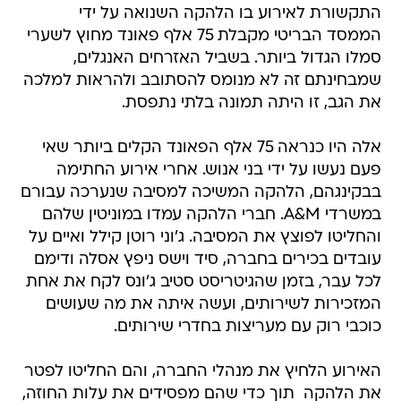
התקשורת לאירוע בו הלהקה השנואה על ידי
הממסד הבריטי מקבלת 75 אלף פאונד מחוץ לשערי
סמלו הגדול ביותר. בשביל האזרחים האנגלים,
שמבחינתם זה לא מנומס להסתובב ולהראות למלכה
את הגב, זו היתה תמונה בלתי נתפסת.
אלה היו כנראה 75 אלף הפאונד הקלים ביותר שאי
פעם נעשו על ידי בני אנוש. אחרי אירוע החתימה
בבקינגהם, הלהקה המשיכה למסיבה שנערכה עבורם
במשרדי A&M. חברי הלהקה עמדו במוניטין שלהם
והחליטו לפוצץ את המסיבה. ג'וני רוטן קילל ואיים על
עובדים בכירים בחברה, סיד וישס ניפץ אסלה ודימם
לכל עבר, בזמן שהגיטריסט סטיב ג'ונס לקח את אחת
המזכירות לשירותים, ועשה איתה את מה שעושים
כוכבי רוק עם מעריצות בחדרי שירותים.
האירוע הלחיץ את מנהלי החברה, והם החליטו לפטר
את הלהקה  תוך כדי שהם מפסידים את עלות החוזה,