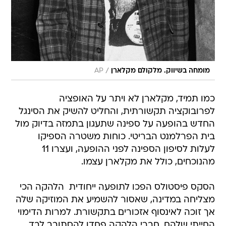
/
מומחה בשיווק. מלקולם מקלארן
AP
כמו תמיד, מקלארן לא ויתר על האופציה
לפרובוקציה תקשורתית, והחליט להשיק את הסינגל
החדש בהופעה על ספינה שתעגון בתמזה בדיוק מול
בית הפרלמנט הבריטי. כוחות משטרה הספיקו
לעלות לסיפון הספינה לפני ההופעה, ועצרו 11
מהנוכחים, כולל את מקלארן עצמו.
הסקס פיסטולס הפכו לתופעה ייחודית  הלהקה הכי
מצליחה במדינה, שאסור להשמיע את המוזיקה שלה 
אך זוכה לאינסוף אזכורים בתקשורת. למרות הדימוי
החייתי שלהם, חברי הלהקה פחדו להסתובב לבד