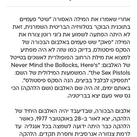
אחרי שאמרו את המילה האסורה "שיט" פעמיים
בתוכנית הבוקר בטלוויזיה הבריטית השמרנית, זאת
לא היתה הפתעה לשמוע את ג'וני רוטן צורח את
המילה "פאק" שש פעמים באלבום הבכורה של
הסקס פיסטולס, בדיוק כמו שזה לא היה מפתיע
למצוא את מילת הרחוב הפופולרית לאשכים בטייטל
של האלבום: "Never Mind the Bollocks, Here's
the Sex Pistols". המשמעות המילולית של השם:
"תפסיקו לבלבל בביצים, הנה הסקס פיסטולס".
באותם ימים, זה היה שם האלבום (ושם הלהקה) הכי
גס שאי פעם יצא בבריטניה.
אלבום הבכורה, שבדיעבד יהיה האלבום היחיד של
הלהקה, יצא לאור ב-28 באוקטובר 1977, כאשר
הלהקה כבר היתה ידועה לשמצה בכל אנגליה  עד
לרמת צנזורה אגרסיבית וחסרת תקדים. הלהקה